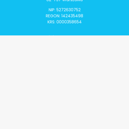
NIP: 5272630752
REGON: 142435498
KRS: 0000358654
Alivia Onkomapa
O projekcie
Lista placówek
Lista lekarzy
Programy lekowe
Klauzula informacyjna
Polityka prywatności
Regulamin
Kontakt
Alivia Onkofundacja
Poznaj naszą misję