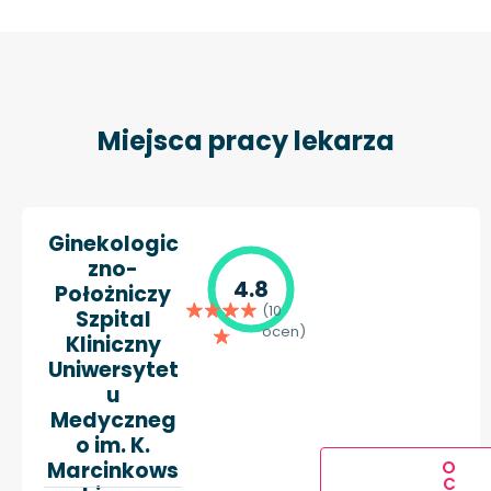
Miejsca pracy lekarza
Ginekologic
zno-
4.8
Położniczy
(10
Szpital
ocen)
Kliniczny
Uniwersytet
u
Medyczneg
o im. K.
Marcinkows
O
C