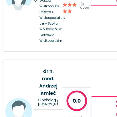
Gorzów
(0
Wielkopolski,
ocen)
Dekerta 1,
Wielospecjalisty
czny Szpital
Wojewódzki w
Gorzowie
Wielkopolskim
dr n.
med.
Andrzej
Kmieć
0.0
Ginekolog /
położny(a)