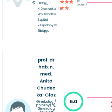
(0
Elbląg, ul.
ocen)
Królewiecka 146,
Wojewódzki
Szpital
Zespolony w
Elblągu
prof. dr
hab. n.
med.
Anita
Chudec
ka-Głaz
5.0
Ginekolog /
położny(a),
Ginekolog
onkolog