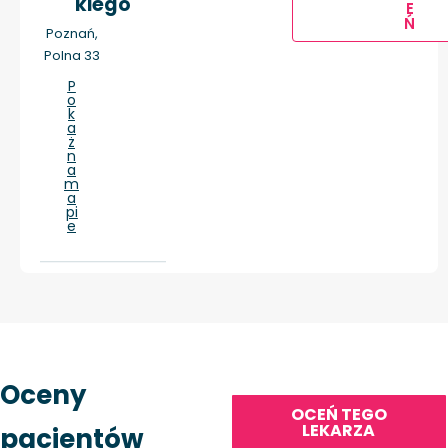
kiego
E
Ń
Poznań,
Polna 33
P
o
k
a
ż
n
a
m
a
pi
e
Oceny
OCEŃ TEGO
LEKARZA
pacjentów