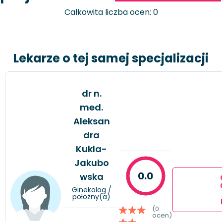
Całkowita liczba ocen: 0
Lekarze o tej samej specjalizacji
dr n.
med.
Aleksan
dra
Kukla-
Jakubo
0.0
wska
Ginekolog /
położny(a)
(0
ocen)