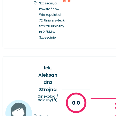
Szczecin, al.
Powstańców
Wielkopolskich
72, Uniwersytecki
Szpital Kliniczny
nr 2 PUM w
Szczecinie
lek.
Aleksan
dra
Strojna
Ginekolog /
położny(a)
0.0