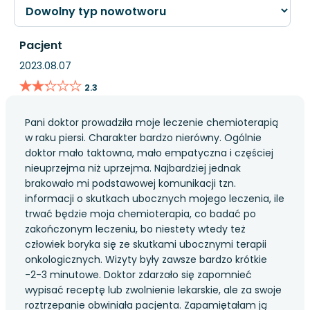
Pacjent
2023.08.07
★★★★★
★★★★★
2.3
Pani doktor prowadziła moje leczenie chemioterapią
w raku piersi. Charakter bardzo nierówny. Ogólnie
doktor mało taktowna, mało empatyczna i częściej
nieuprzejma niż uprzejma. Najbardziej jednak
brakowało mi podstawowej komunikacji tzn.
informacji o skutkach ubocznych mojego leczenia, ile
trwać będzie moja chemioterapia, co badać po
zakończonym leczeniu, bo niestety wtedy też
człowiek boryka się ze skutkami ubocznymi terapii
onkologicznych. Wizyty były zawsze bardzo krótkie
-2-3 minutowe. Doktor zdarzało się zapomnieć
wypisać receptę lub zwolnienie lekarskie, ale za swoje
roztrzepanie obwiniała pacjenta. Zapamiętałam ją