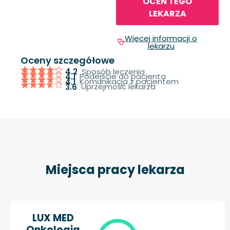
OCEŃ TEGO
LEKARZA
Więcej informacji o
lekarzu
Oceny szczegółowe
Sposób leczenia
4.2
Podejście do pacjenta
4.1
Komunikacja z pacjentem
4.1
Uprzejmość lekarza
3.6
Miejsca pracy lekarza
LUX MED
Onkologia