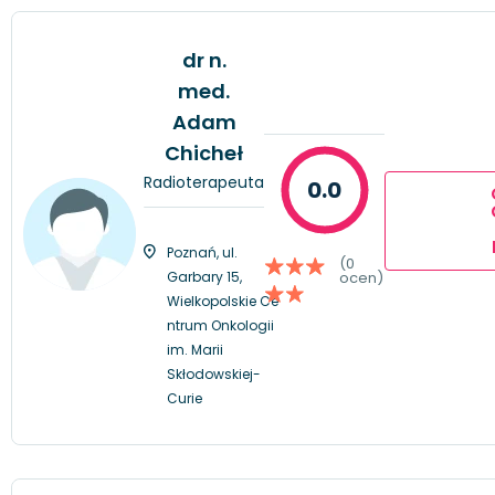
dr n.
med.
Adam
Chicheł
Radioterapeuta
0.0
Poznań, ul.
(0
Garbary 15,
ocen)
Wielkopolskie Ce
ntrum Onkologii
im. Marii
Skłodowskiej-
Curie