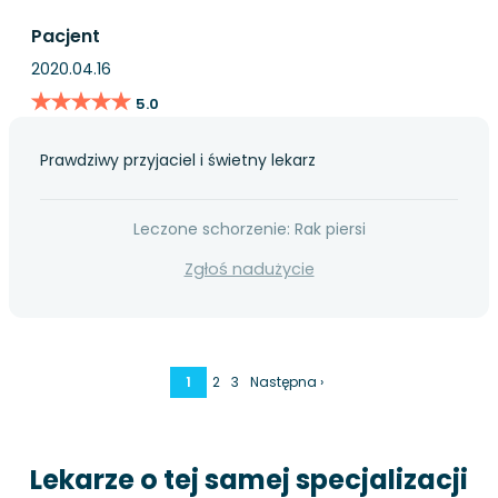
Pacjent
2020.04.16
★★★★★
★★★★★
5.0
Prawdziwy przyjaciel i świetny lekarz
Leczone schorzenie: Rak piersi
Zgłoś nadużycie
1
2
3
Następna ›
Lekarze o tej samej specjalizacji