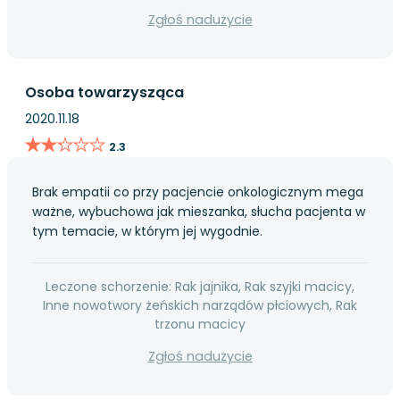
Zgłoś nadużycie
Osoba towarzysząca
2020.11.18
★★★★★
★★★★★
2.3
Brak empatii co przy pacjencie onkologicznym mega
ważne, wybuchowa jak mieszanka, słucha pacjenta w
tym temacie, w którym jej wygodnie.
Leczone schorzenie: Rak jajnika, Rak szyjki macicy,
Inne nowotwory żeńskich narządów płciowych, Rak
trzonu macicy
Zgłoś nadużycie