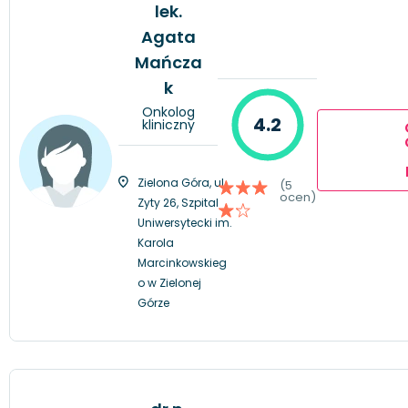
lek.
Agata
Mańcza
k
Onkolog
4.2
kliniczny
Zielona Góra, ul.
(5
ocen)
Zyty 26, Szpital
Uniwersytecki im.
Karola
Marcinkowskieg
o w Zielonej
Górze