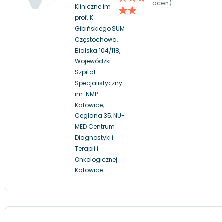
ocen)
Kliniczne im.
prof. K.
Gibińskiego SUM
Częstochowa,
Bialska 104/118,
Wojewódzki
Szpital
Specjalistyczny
im. NMP
Katowice,
Ceglana 35, NU-
MED Centrum
Diagnostyki i
Terapii i
Onkologicznej
Katowice