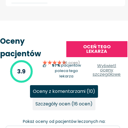
Oceny
OCEŃ TEGO
LEKARZA
pacjentów
(16 ocen)
57%
pacjentów
Wyświetl
oceny
3.9
poleca tego
szczegółowe
lekarza
Oceny z komentarzami (10)
Szczegóły ocen (16 ocen)
Pokaż oceny od pacjentów leczonych na: