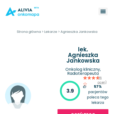
Strona główna
>
Lekarze
>
Agnieszka Jankowska
lek.
Agnieszka
Jankowska
Onkolog kliniczny,
Radioterapeuta
(16
ocen)
57%
3.9
pacjentów
poleca tego
lekarza