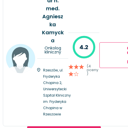
dr n.
med.
Agniesz
ka
Kamyck
a
4.2
Onkolog
kliniczny
(4
oceny
Rzeszów, ul.
)
Fryderyka
Chopina 2,
Uniwersytecki
Szpital Kliniczny
im. Fryderyka
Chopina w
Rzeszowie