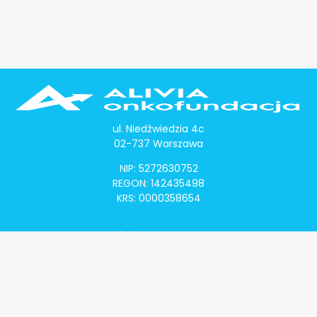
ul. Niedźwiedzia 4c
02-737 Warszawa
NIP: 5272630752
REGON: 142435498
KRS: 0000358654
Alivia Onkomapa
O projekcie
Lista placówek
Lista lekarzy