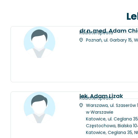
Le
dr n. med. Adam Chi
Radioterapeuta
Poznań, ul. Garbary 15, 
lek. Adam Lizak
Radioterapeuta
Warszawa, ul. Szaserów
w Warszawie
Katowice, ul. Ceglana 35
Częstochowa, Bialska 104
Katowice, Ceglana 35, N