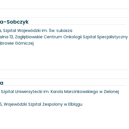
ka-Sobczyk
, Szpital Wojewódzki im. Św. Łukasza
alna 13, Zagłębiowskie Centrum Onkologii Szpital Specjalistyczny
ąbrowie Górniczej
ka
6, Szpital Uniwersytecki im. Karola Marcinkowskiego w Zielonej
146, Wojewódzki Szpital Zespolony w Elblągu