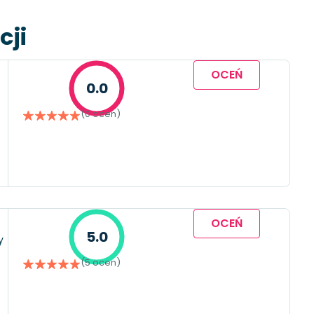
cji
OCEŃ
0.0
(0 ocen)
OCEŃ
5.0
y
(5 ocen)