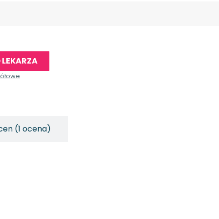
 LEKARZA
gółowe
cen (1 ocena)