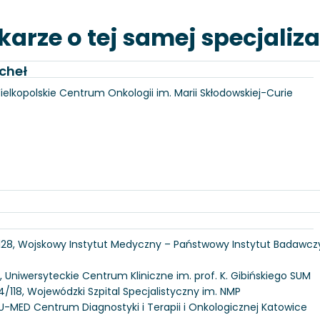
karze o tej samej specjaliza
cheł
Wielkopolskie Centrum Onkologii im. Marii Skłodowskiej-Curie
 128, Wojskowy Instytut Medyczny – Państwowy Instytut Badawcz
, Uniwersyteckie Centrum Kliniczne im. prof. K. Gibińskiego SUM
/118, Wojewódzki Szpital Specjalistyczny im. NMP
U-MED Centrum Diagnostyki i Terapii i Onkologicznej Katowice