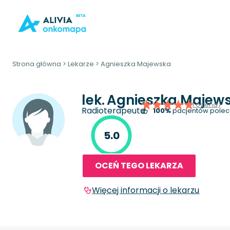
Strona główna
>
Lekarze
>
Agnieszka Majewska
lek.
Agnieszka Majew
(1 ocena)
Radioterapeuta
100%
pacjentów polec
5.0
OCEŃ TEGO LEKARZA
Więcej informacji o lekarzu