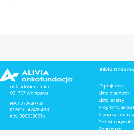
Alivia Onkom
O projekcie
ul. Niedźwiedzia 4c
02-737 Warszawa
Lista placówek
Lista lekarzy
NIP: 5272630752
Programy lekow
REGON: 142435498
Klauzula inform
KRS: 0000358654
Polityka prywatn
Regulamin