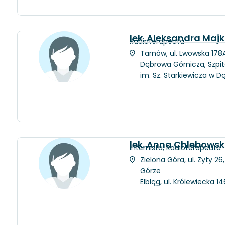
lek. Aleksandra Maj
Radioterapeuta
Tarnów, ul. Lwowska 178A
Dąbrowa Górnicza, Szpit
im. Sz. Starkiewicza w D
lek. Anna Chlebows
Internista, Radioterapeuta
Zielona Góra, ul. Zyty 2
Górze
Elbląg, ul. Królewiecka 