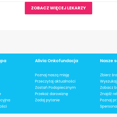
ZOBACZ WIĘCEJ LEKARZY
apa
Alivia Onkofundacja
Nasze s
Poznaj naszą misję
Zbierz śr
Przeczytaj aktualności
Wyszukaj 
Zostań Podopiecznym
Zobacz b
e
Przekaż darowiznę
Znajdź r
acyjna
Zadaj pytanie
Poznaj pr
ości
Spersonal