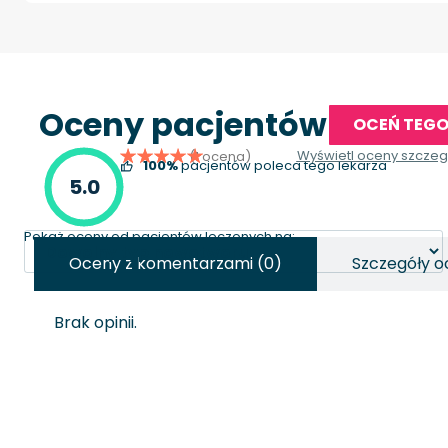
Oceny pacjentów
OCEŃ TEGO
Wyświetl oceny szcze
(1 ocena)
100%
pacjentów poleca tego lekarza
5.0
Pokaż oceny od pacjentów leczonych na:
Oceny z komentarzami (0)
Szczegóły o
Brak opinii.