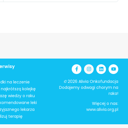
erwisy
©
2026 Alivia Onkofundacja
odki na leczenie
Dodajemy odwagi chorym na
najkrótszą kolejkę
raka!
azę wiedzy o raku
ekomendowane leki
Więcej o nas:
zyjaznego lekarza
www.alivia.org.pl
izuj terapię