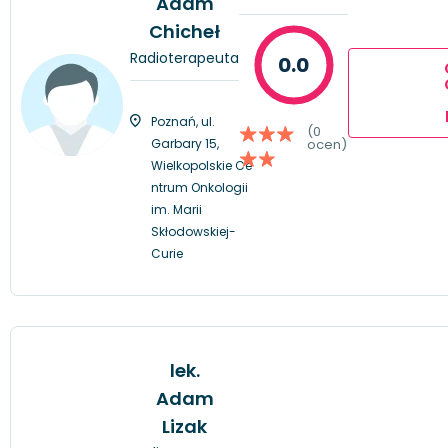
Adam
Chicheł
Radioterapeuta
0.0
Poznań, ul.
(0
Garbary 15,
ocen)
Wielkopolskie Ce
ntrum Onkologii
im. Marii
Skłodowskiej-
Curie
lek.
Adam
Lizak