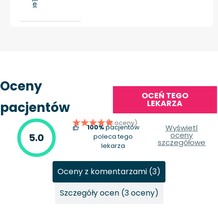
e
Oceny
OCEŃ TEGO
LEKARZA
pacjentów
(3 oceny)
100%
pacjentów
Wyświetl
oceny
5.0
poleca tego
szczegółowe
lekarza
Oceny z komentarzami (3)
Szczegóły ocen (3 oceny)