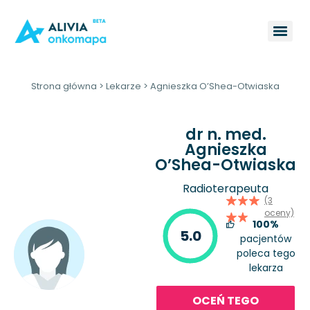
Strona główna
>
Lekarze
>
Agnieszka O’Shea-Otwiaska
dr n. med.
Agnieszka
O’Shea-Otwiaska
Radioterapeuta
(3
oceny)
100%
5.0
pacjentów
poleca tego
lekarza
OCEŃ TEGO