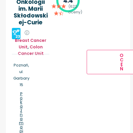
4.4
Onkologii
(622
im. Marii
oceny)
Skłodowski
ej-Curie
#
23
Breast Cancer
Unit
,
Colon
Cancer Unit
O
C
E
Poznań,
Ń
ul.
Garbary
15
P
o
k
a
ż
n
a
m
a
pi