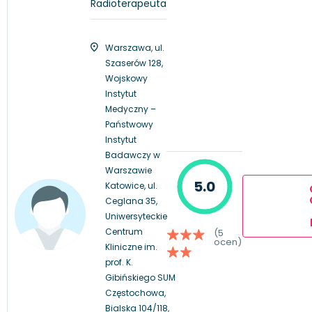
Radioterapeuta
Warszawa, ul.
Szaserów 128,
Wojskowy
Instytut
Medyczny –
Państwowy
Instytut
Badawczy w
Warszawie
5.0
Katowice, ul.
Ceglana 35,
Uniwersyteckie
Centrum
(5
ocen)
Kliniczne im.
prof. K.
Gibińskiego SUM
Częstochowa,
Bialska 104/118,