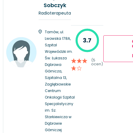
Sobczyk
Radioterapeuta
Tarnów, ul.
Lwowska 178A,
3.7
Szpital
Wojewódzki im.
Św. Łukasza
(5
ocen)
Dąbrowa
Górnicza,
Szpitalna 13,
Zagłębiowskie
Centrum
Onkologii Szpital
Specjalistyczny
im. Sz.
Starkiewicza w
Dąbrowie
Górniczej