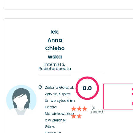
lek.
Anna
Chlebo
wska
Internista,
Radioterapeuta
0.0
Zielona Góra, ul.
Zyty 26, Szpital
Uniwersytecki im.
Karola
(0
ocen)
Marcinkowskieg
o w Zielonej
Górze