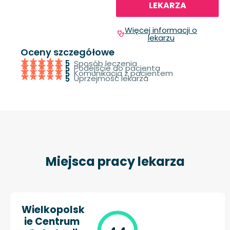
LEKARZA
Więcej informacji o
lekarzu
Oceny szczegółowe
Sposób leczenia
5
Podejście do pacjenta
5
Komunikacja z pacjentem
5
Uprzejmość lekarza
5
Miejsca pracy lekarza
Wielkopolsk
ie Centrum