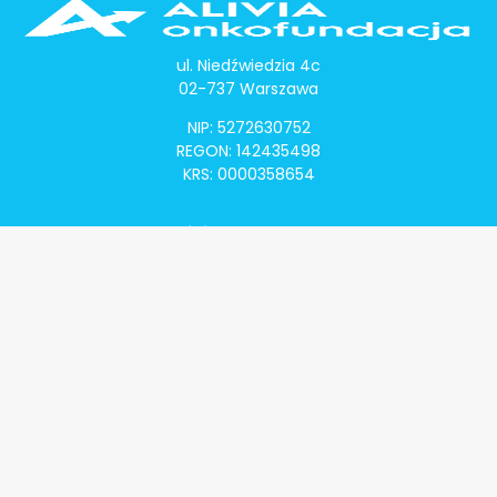
ul. Niedźwiedzia 4c
02-737 Warszawa
NIP: 5272630752
REGON: 142435498
KRS: 0000358654
Alivia Onkomapa
O projekcie
Lista placówek
Lista lekarzy
Programy lekowe
Klauzula informacyjna
Polityka prywatności
Regulamin
Kontakt