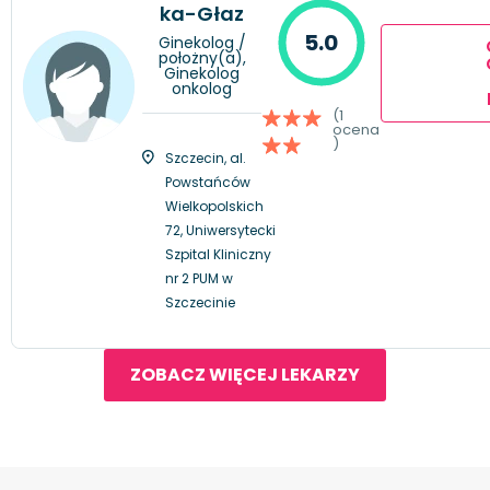
ka-Głaz
5.0
Ginekolog /
położny(a),
Ginekolog
onkolog
(1
ocena
)
Szczecin, al.
Powstańców
Wielkopolskich
72, Uniwersytecki
Szpital Kliniczny
nr 2 PUM w
Szczecinie
ZOBACZ WIĘCEJ LEKARZY