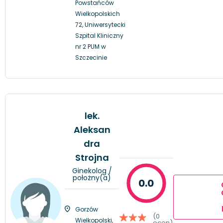
Powstańców
Wielkopolskich
72, Uniwersytecki
Szpital Kliniczny
nr 2 PUM w
Szczecinie
lek.
Aleksan
dra
Strojna
Ginekolog /
położny(a)
0.0
Gorzów
(0
Wielkopolski,
ocen)