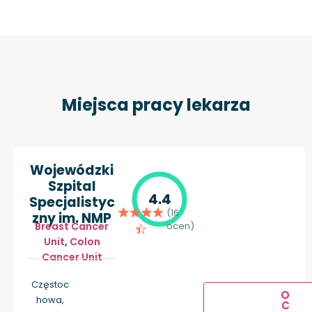
Miejsca pracy lekarza
Wojewódzki
Szpital
4.4
Specjalistyc
(16
zny im. NMP
Breast Cancer
ocen)
Unit
,
Colon
Cancer Unit
Częstoc
O
howa,
C