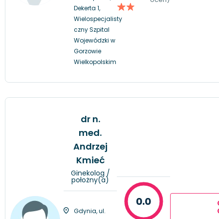
Dekerta 1,
Wielospecjalisty
czny Szpital
Wojewódzki w
Gorzowie
Wielkopolskim
dr n.
med.
Andrzej
Kmieć
Ginekolog /
położny(a)
0.0
Gdynia, ul.