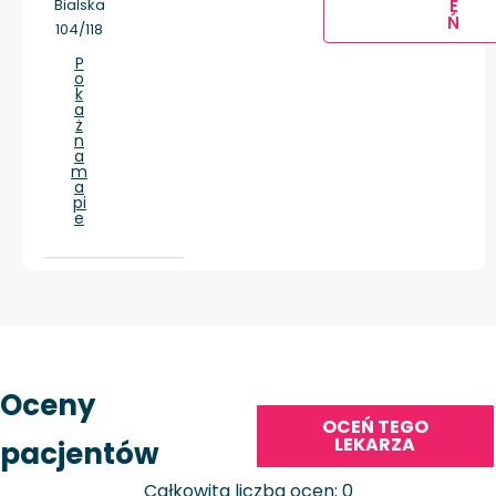
E
Bialska
Ń
104/118
P
o
k
a
ż
n
a
m
a
pi
e
Oceny
OCEŃ TEGO
LEKARZA
pacjentów
Całkowita liczba ocen: 0