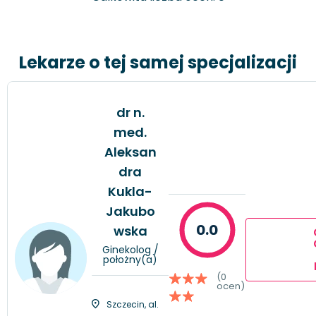
Lekarze o tej samej specjalizacji
dr n.
med.
Aleksan
dra
Kukla-
Jakubo
0.0
wska
Ginekolog /
położny(a)
(0
ocen)
Szczecin, al.