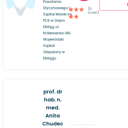
Powstania
Styczniowego 1,
(0
ocen)
Szpital Morski im.
PCK w Gdyni
Elbląg, ul.
Królewiecka 146,
Wojewódzki
Szpital
Zespolony w
Elblągu
prof. dr
hab. n.
med.
Anita
Chudec