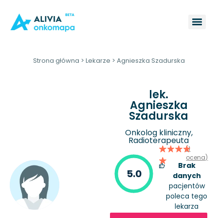
Strona główna
>
Lekarze
>
Agnieszka Szadurska
lek.
Agnieszka
Szadurska
Onkolog kliniczny,
Radioterapeuta
(1
ocena)
Brak
5.0
danych
pacjentów
poleca tego
lekarza