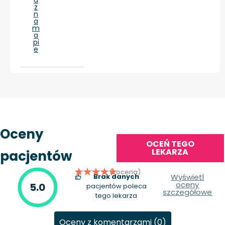
ż
n
a
m
a
pi
e
Oceny
OCEŃ TEGO
LEKARZA
pacjentów
(1 ocena)
Brak danych
Wyświetl
oceny
5.0
pacjentów poleca
szczegółowe
tego lekarza
Oceny z komentarzami (0)