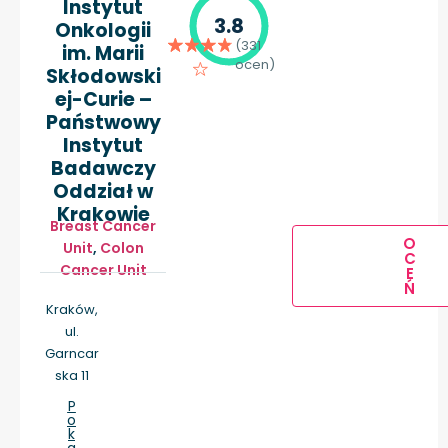
Instytut
3.8
Onkologii
(331
im. Marii
ocen)
Skłodowski
ej-Curie –
Państwowy
Instytut
Badawczy
Oddział w
Krakowie
Breast Cancer
O
Unit
,
Colon
C
Cancer Unit
E
Ń
Kraków,
ul.
Garncar
ska 11
P
o
k
a