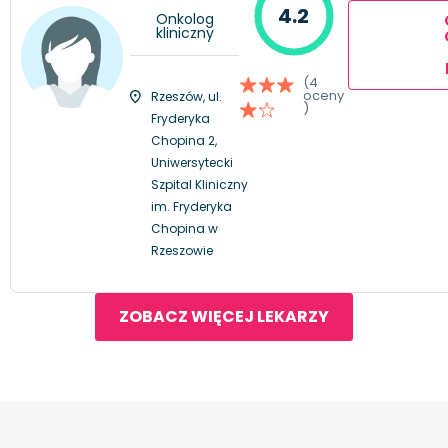
4.2
Onkolog
kliniczny
(4
oceny
Rzeszów, ul.
)
Fryderyka
Chopina 2,
Uniwersytecki
Szpital Kliniczny
im. Fryderyka
Chopina w
Rzeszowie
ZOBACZ WIĘCEJ LEKARZY