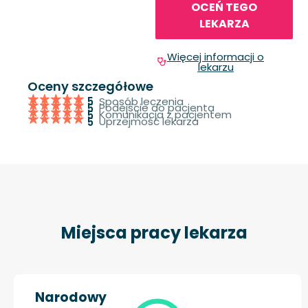
OCEŃ TEGO
LEKARZA
Więcej informacji o
lekarzu
Oceny szczegółowe
Sposób leczenia
5
Podejście do pacjenta
5
Komunikacja z pacjentem
5
Uprzejmość lekarza
5
Miejsca pracy lekarza
Narodowy