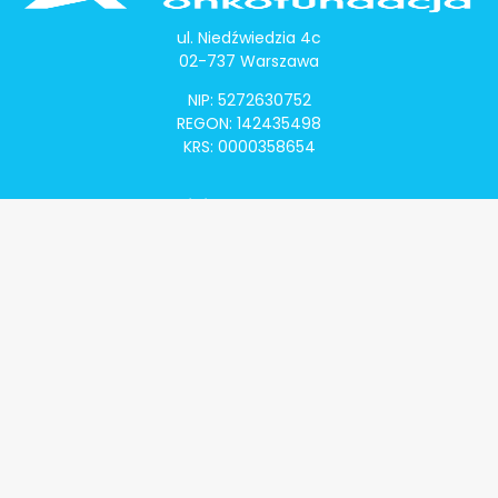
ul. Niedźwiedzia 4c
02-737 Warszawa
NIP: 5272630752
REGON: 142435498
KRS: 0000358654
Alivia Onkomapa
O projekcie
Lista placówek
Lista lekarzy
Programy lekowe
Klauzula informacyjna
Polityka prywatności
Regulamin
Kontakt
Alivia Onkofundacja