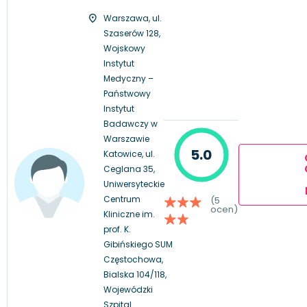
Warszawa, ul.
Szaserów 128,
Wojskowy
Instytut
Medyczny –
Państwowy
Instytut
Badawczy w
Warszawie
5.0
Katowice, ul.
Ceglana 35,
Uniwersyteckie
Centrum
(5
ocen)
Kliniczne im.
prof. K.
Gibińskiego SUM
Częstochowa,
Bialska 104/118,
Wojewódzki
Szpital