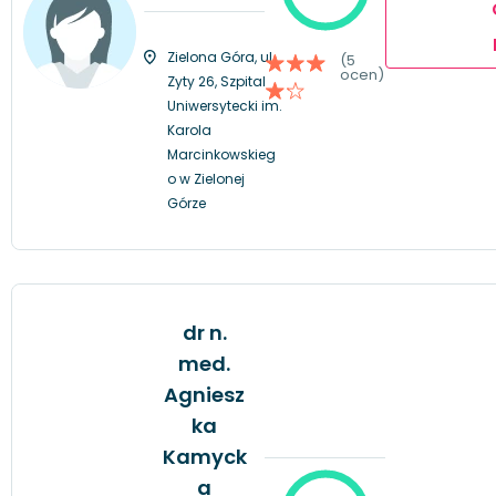
Zielona Góra, ul.
(5
ocen)
Zyty 26, Szpital
Uniwersytecki im.
Karola
Marcinkowskieg
o w Zielonej
Górze
dr n.
med.
Agniesz
ka
Kamyck
a