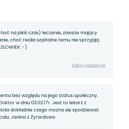
choć na jakiś czas) leczenie, zawsze mający
nie, choć realia szpitalne temu nie sprzyjają.
CZŁOWIEK :-)
Zgłoś nadużycie
enta bez względu na jego status społeczny.
ktor w dniu 03.02.17r. Jest to lekarz z
aśnia dokładnie czego można się spodziewać
calu. Janina z Żyrardowa