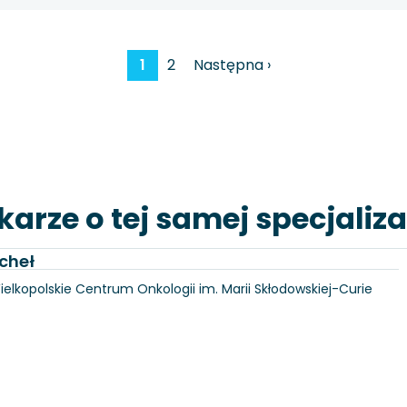
1
2
Następna ›
karze o tej samej specjaliza
cheł
Wielkopolskie Centrum Onkologii im. Marii Skłodowskiej-Curie