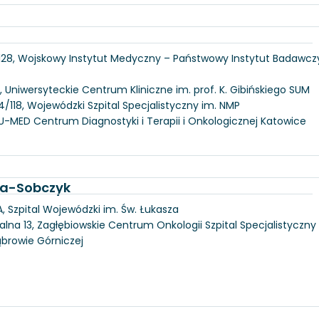
 128, Wojskowy Instytut Medyczny – Państwowy Instytut Badawcz
, Uniwersyteckie Centrum Kliniczne im. prof. K. Gibińskiego SUM
/118, Wojewódzki Szpital Specjalistyczny im. NMP
U-MED Centrum Diagnostyki i Terapii i Onkologicznej Katowice
ka-Sobczyk
, Szpital Wojewódzki im. Św. Łukasza
alna 13, Zagłębiowskie Centrum Onkologii Szpital Specjalistyczny
ąbrowie Górniczej