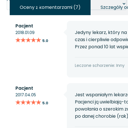
Oceny z komentarzami (7)
Szczegóły o
Pacjent
Jedyny lekarz, który na
2018.01.09
★★★★★
★★★★★
czas i cierpliwie odpowi
5.0
Przez ponad 10 lat wsp
Leczone schorzenie: Inny
Pacjent
Jest wspaniałym lekarz
2017.04.05
★★★★★
★★★★★
Pacjenci ją uwielbiają-t
5.0
powołania o szerokim z
po danej chorobie (rak)