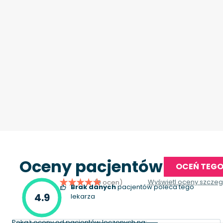
Oceny pacjentów
OCEŃ TEGO
Wyświetl oceny szcze
(9 ocen)
Brak danych
pacjentów poleca tego
4.9
lekarza
Pokaż oceny od pacjentów leczonych na: