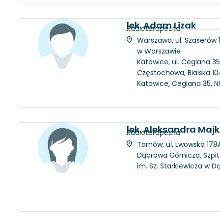
lek. Adam Lizak
Radioterapeuta
Warszawa, ul. Szaserów
w Warszawie
Katowice, ul. Ceglana 35
Częstochowa, Bialska 104
Katowice, Ceglana 35, N
lek. Aleksandra Maj
Radioterapeuta
Tarnów, ul. Lwowska 178A
Dąbrowa Górnicza, Szpit
im. Sz. Starkiewicza w D