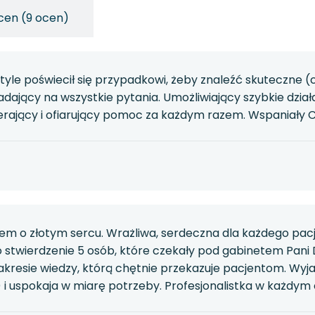
cen (9 ocen)
 tyle poświecił się przypadkowi, żeby znaleźć skuteczne (
adający na wszystkie pytania. Umożliwiający szybkie działa
ierający i ofiarujący pomoc za każdym razem. Wspaniały 
em o złotym sercu. Wrażliwa, serdeczna dla każdego pacj
o stwierdzenie 5 osób, które czekały pod gabinetem Pani Do
akresie wiedzy, którą chętnie przekazuje pacjentom. Wyj
 i uspokaja w miarę potrzeby. Profesjonalistka w każdym 