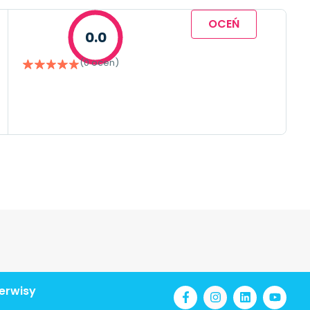
OCEŃ
0.0
(0 ocen)
erwisy