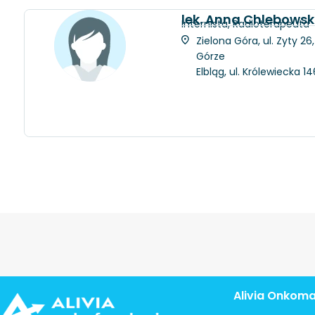
lek. Anna Chlebows
Internista, Radioterapeuta
Zielona Góra, ul. Zyty 2
Górze
Elbląg, ul. Królewiecka 
Alivia Onkom