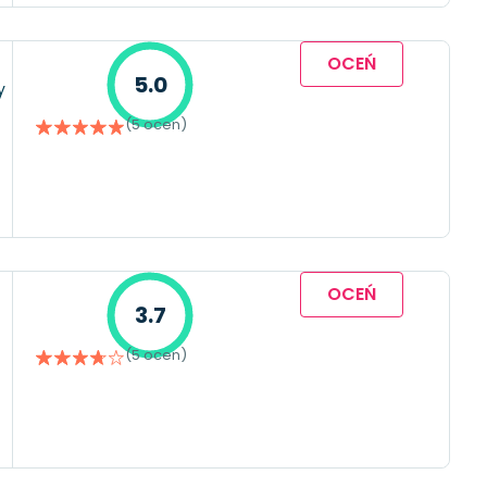
OCEŃ
5.0
y
(5 ocen)
OCEŃ
3.7
(5 ocen)