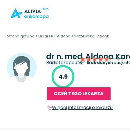
Strona główna
>
Lekarze
>
Aldona Karczewska-Dzionk
dr n. med.
Aldona Kar
(9 ocen)
Radioterapeuta
Brak danych
pacjentó
4.9
OCEŃ TEGO LEKARZA
Więcej informacji o lekarzu