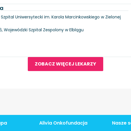
ka
6, Szpital Uniwersytecki im. Karola Marcinkowskiego w Zielonej
146, Wojewódzki Szpital Zespolony w Elblągu
ZOBACZ WIĘCEJ LEKARZY
apa
Alivia Onkofundacja
Nasze s