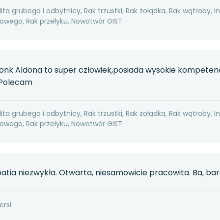
ita grubego i odbytnicy, Rak trzustki, Rak żołądka, Rak wątroby, I
wego, Rak przełyku, Nowotwór GIST
onk Aldona to super człowiek,posiada wysokie kompetenc
a.Polecam
ita grubego i odbytnicy, Rak trzustki, Rak żołądka, Rak wątroby, I
wego, Rak przełyku, Nowotwór GIST
tia niezwykła. Otwarta, niesamowicie pracowita. Ba, bard
ersi