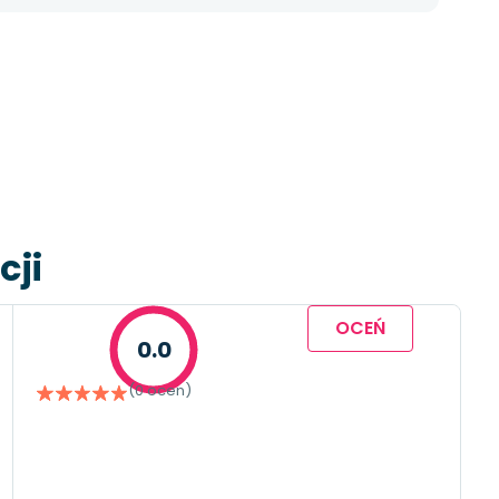
cji
OCEŃ
0.0
(0 ocen)