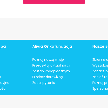
apa
Alivia Onkofundacja
Nasze s
Poznaj naszą misję
Zbierz śr
Przeczytaj aktualności
Wyszukaj 
Zostań Podopiecznym
Zobacz b
e
Przekaż darowiznę
Znajdź r
acyjna
Zadaj pytanie
Poznaj pr
ości
Spersonal