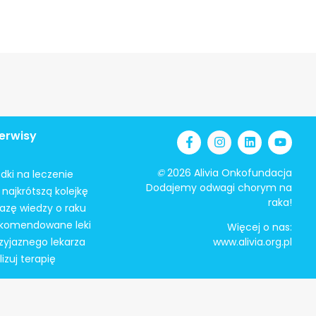
erwisy
©
2026 Alivia Onkofundacja
odki na leczenie
Dodajemy odwagi chorym na
najkrótszą kolejkę
raka!
azę wiedzy o raku
ekomendowane leki
Więcej o nas:
zyjaznego lekarza
www.alivia.org.pl
izuj terapię