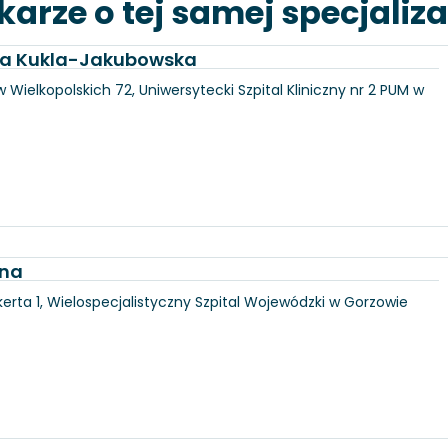
karze o tej samej specjaliza
dra Kukla-Jakubowska
 Wielkopolskich 72, Uniwersytecki Szpital Kliniczny nr 2 PUM w
jna
erta 1, Wielospecjalistyczny Szpital Wojewódzki w Gorzowie