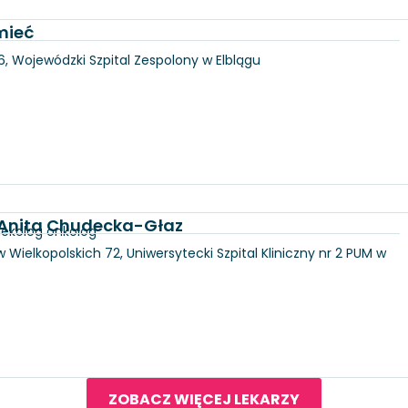
mieć
146, Wojewódzki Szpital Zespolony w Elblągu
d. Anita Chudecka-Głaz
nekolog onkolog
 Wielkopolskich 72, Uniwersytecki Szpital Kliniczny nr 2 PUM w
ZOBACZ WIĘCEJ LEKARZY