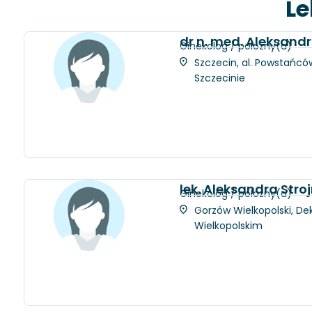
Le
dr n. med. Aleksan
Ginekolog / położny(a)
Szczecin, al. Powstańców
Szczecinie
lek. Aleksandra Stro
Ginekolog / położny(a)
Gorzów Wielkopolski, Dek
Wielkopolskim