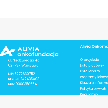
Alivia Onkom
O projekcie
ul. Niedźwiedzia 4c
02-737 Warszawa
Lista placówek
Lista lekarzy
NIP: 5272630752
Programy lekow
REGON: 142435498
Klauzula inform
KRS: 0000358654
Polityka prywatn
Regulamin
Kontakt