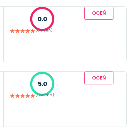
OCEŃ
0.0
(0 ocen)
OCEŃ
5.0
(1 ocena)