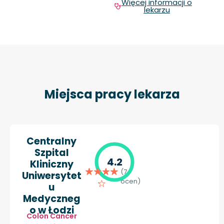
Więcej informacji o
lekarzu
Miejsca pracy lekarza
Centralny
Szpital
4.2
Kliniczny
(7
Uniwersytet
ocen)
u
Medyczneg
o w Łodzi
Colon Cancer