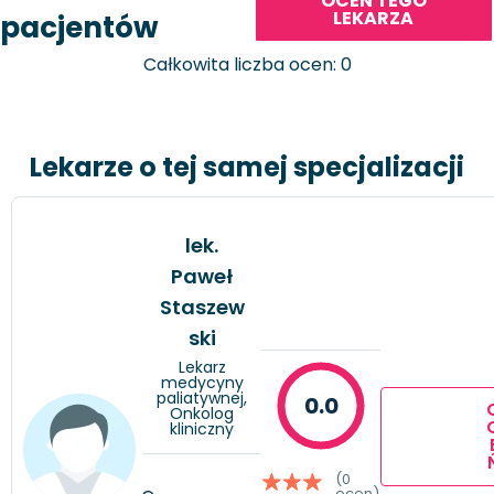
OCEŃ TEGO
LEKARZA
pacjentów
Całkowita liczba ocen: 0
Lekarze o tej samej specjalizacji
lek.
Paweł
Staszew
ski
Lekarz
medycyny
paliatywnej,
0.0
Onkolog
kliniczny
(0
ocen)