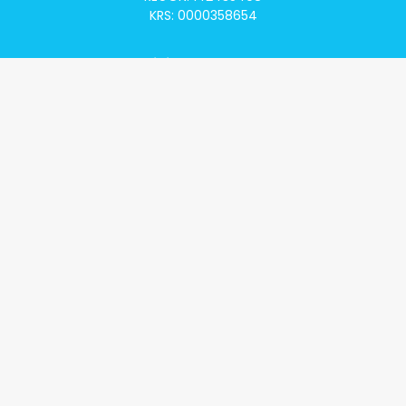
KRS: 0000358654
Alivia Onkomapa
O projekcie
Lista placówek
Lista lekarzy
Programy lekowe
Klauzula informacyjna
Polityka prywatności
Regulamin
Kontakt
Alivia Onkofundacja
Poznaj naszą misję
Przeczytaj aktualności
Zostań Podopiecznym