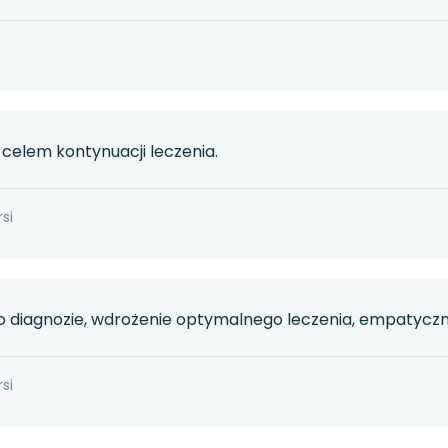
 celem kontynuacji leczenia.
si
o diagnozie, wdrożenie optymalnego leczenia, empatyczn
si