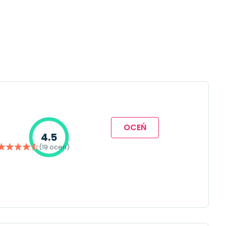
OCEŃ
4.5
(19 ocen)