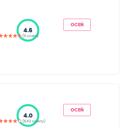
OCEŃ
4.6
(11 ocen)
OCEŃ
4.0
(642 oceny)