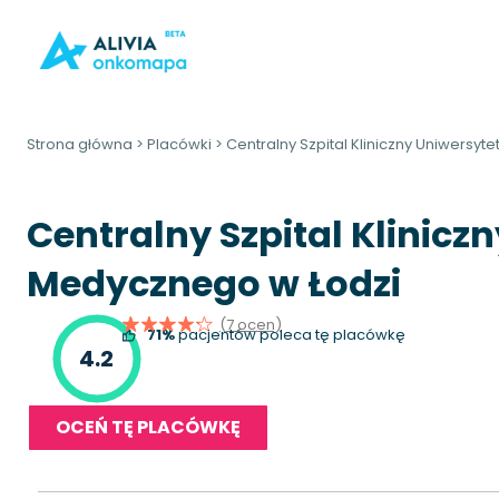
Strona główna
>
Placówki
>
Centralny Szpital Kliniczny Uniwersy
Centralny Szpital Klinicz
Medycznego w Łodzi
(7 ocen)
71%
pacjentów poleca tę placówkę
4.2
OCEŃ TĘ PLACÓWKĘ