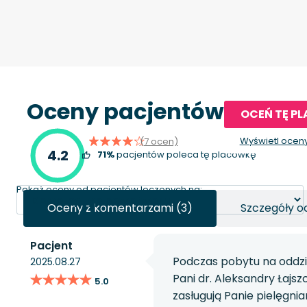
Oceny pacjentów
OCEŃ TĘ P
Wyświetl ocen
(7 ocen)
4.2
71%
pacjentów poleca tę placówkę
Pokaż oceny od pacjentów leczonych na:
Oceny z komentarzami (3)
Szczegóły o
Pacjent
Podczas pobytu na oddzia
2025.08.27
★★★★★
★★★★★
Pani dr. Aleksandry Łajs
5.0
zasługują Panie pielęgniar