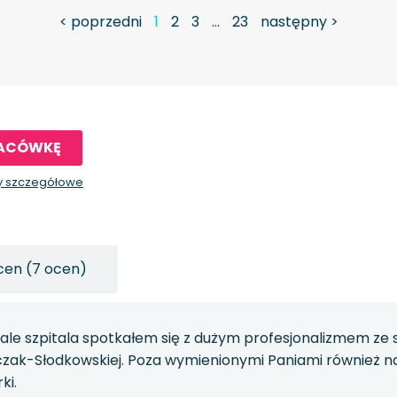
< poprzedni
1
2
3
…
23
następny >
LACÓWKĘ
y szczegółowe
cen (7 ocen)
le szpitala spotkałem się z dużym profesjonalizmem ze str
zczak-Słodkowskiej. Poza wymienionymi Paniami również na
ki.