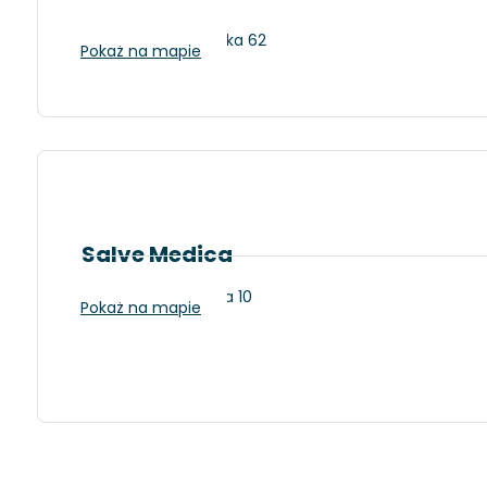
Łódź, ul. Pabianicka 62
Pokaż na mapie
Salve Medica
Łódź, Szparagowa 10
Pokaż na mapie