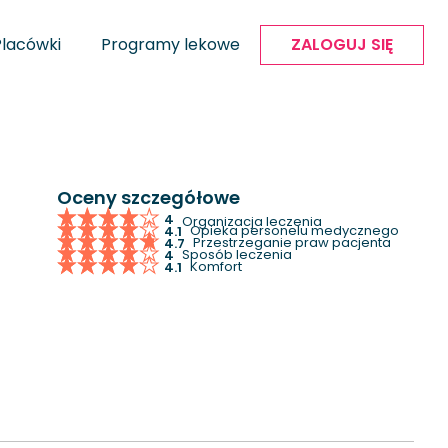
Placówki
Programy lekowe
ZALOGUJ SIĘ
Oceny szczegółowe
4
Organizacja leczenia
Opieka personelu medycznego
4.1
Przestrzeganie praw pacjenta
4.7
Sposób leczenia
4
Komfort
4.1