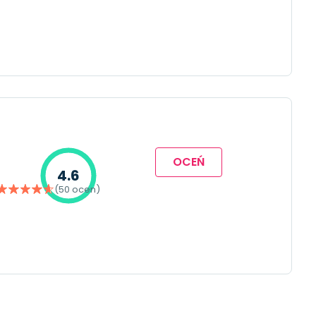
OCEŃ
4.6
(50 ocen)