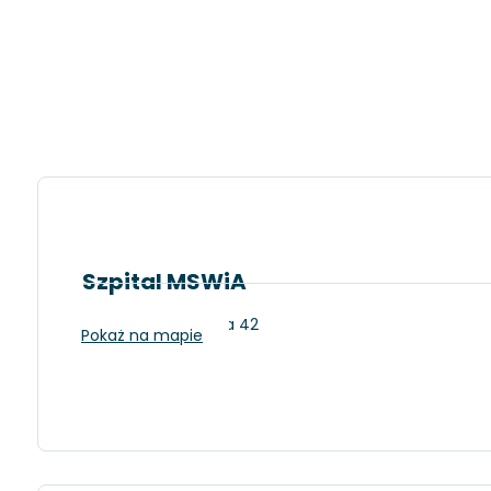
Szpital MSWiA
Łódź, ul. Północna 42
Pokaż na mapie