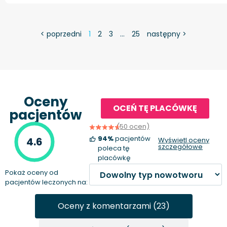
< poprzedni
1
2
3
…
25
następny >
Oceny
OCEŃ TĘ PLACÓWKĘ
pacjentów
(50 ocen)
94%
pacjentów
4.6
Wyświetl oceny
szczegółowe
poleca tę
placówkę
Pokaż oceny od
pacjentów leczonych na:
Oceny z komentarzami (23)