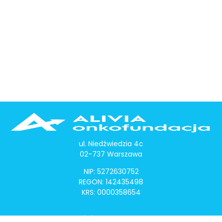
ul. Niedźwiedzia 4c
02-737 Warszawa
NIP: 5272630752
REGON: 142435498
KRS: 0000358654
Alivia Onkomapa