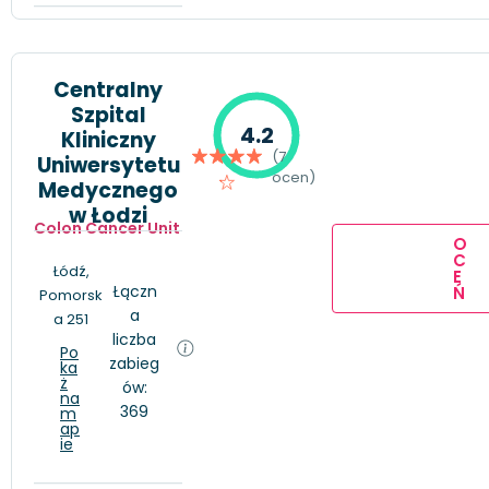
Centralny
Szpital
4.2
Kliniczny
(7
Uniwersytetu
ocen)
Medycznego
w Łodzi
Colon Cancer Unit
O
C
Łódź,
E
Łączn
Ń
Pomorsk
a
a 251
liczba
Po
zabieg
ka
ż
ów:
na
369
m
ap
ie