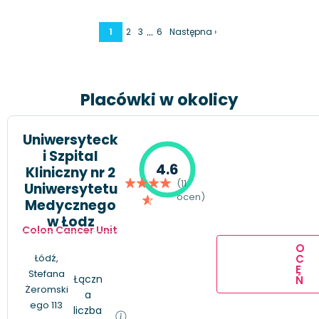
…
1
2
3
6
Następna ›
Placówki w okolicy
Uniwersyteck
i Szpital
4.6
Kliniczny nr 2
(11
Uniwersytetu
ocen)
Medycznego
w Łodz
Colon Cancer Unit
O
C
Łódź,
E
Stefana
Łączn
Ń
Żeromski
a
ego 113
liczba