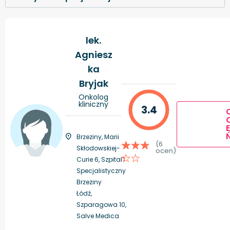
lek.
Agniesz
ka
Bryjak
Onkolog
kliniczny
3.4
E
Brzeziny, Marii
(6
Skłodowskiej-
ocen)
Curie 6, Szpital
Specjalistyczny
Brzeziny
Łódź,
Szparagowa 10,
Salve Medica