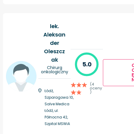
lek.
Aleksan
der
Oleszcz
ak
5.0
Chirurg
onkologiczny
E
(4
oceny
Łódź,
)
Szparagowa 10,
Salve Medica
Łódź, ul.
Północna 42,
Szpital MSWiA