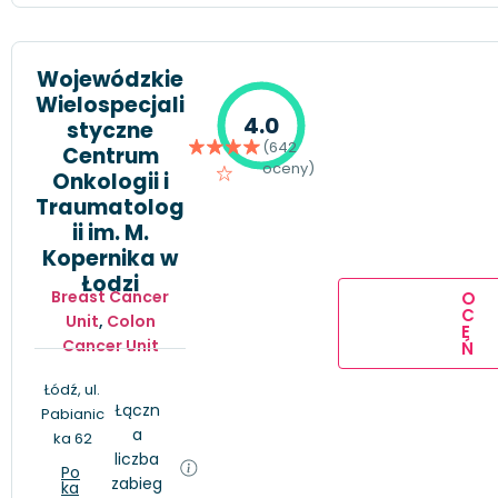
Wojewódzkie
Wielospecjali
4.0
styczne
(642
Centrum
oceny)
Onkologii i
Traumatolog
ii im. M.
Kopernika w
Łodzi
Breast Cancer
O
C
Unit
,
Colon
E
Cancer Unit
Ń
Łódź, ul.
Łączn
Pabianic
a
ka 62
liczba
Po
zabieg
ka