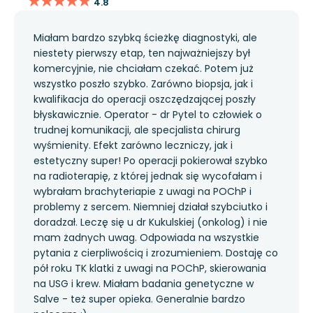
★★★★★
★★★★★
4.8
Miałam bardzo szybką ścieżkę diagnostyki, ale
niestety pierwszy etap, ten najważniejszy był
komercyjnie, nie chciałam czekać. Potem już
wszystko poszło szybko. Zarówno biopsja, jak i
kwalifikacja do operacji oszczędzającej poszły
błyskawicznie. Operator - dr Pytel to człowiek o
trudnej komunikacji, ale specjalista chirurg
wyśmienity. Efekt zarówno leczniczy, jak i
estetyczny super! Po operacji pokierował szybko
na radioterapię, z której jednak się wycofałam i
wybrałam brachyteriapie z uwagi na POChP i
problemy z sercem. Niemniej działał szybciutko i
doradzał. Leczę się u dr Kukulskiej (onkolog) i nie
mam żadnych uwag. Odpowiada na wszystkie
pytania z cierpliwością i zrozumieniem. Dostaję co
pół roku TK klatki z uwagi na POChP, skierowania
na USG i krew. Miałam badania genetyczne w
Salve - też super opieka. Generalnie bardzo