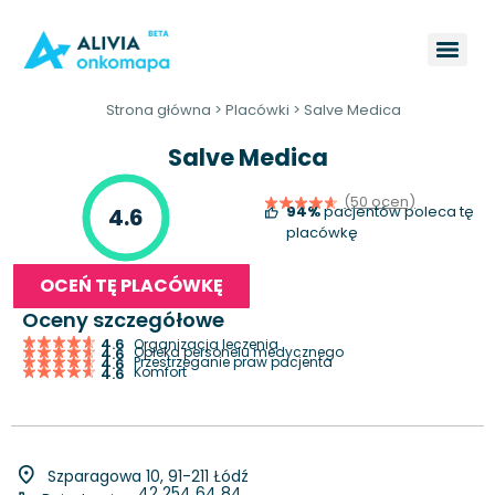
Strona główna
>
Placówki
>
Salve Medica
Salve Medica
(50 ocen)
94%
pacjentów poleca tę
4.6
placówkę
OCEŃ TĘ PLACÓWKĘ
Oceny szczegółowe
4.6
Organizacja leczenia
Opieka personelu medycznego
4.6
Przestrzeganie praw pacjenta
4.6
Komfort
4.6
Szparagowa 10, 91-211 Łódź
42 254 64 84