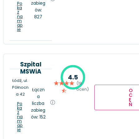
zabieg
Po
ka
ów:
ż
na
827
m
ap
ie
Szpital
MSWiA
4.5
Łódź, ul.
(19
Północn
ocen)
Łączn
O
a 42
C
a
E
liczba
Po
Ń
ka
zabieg
ż
na
ów: 152
m
ap
ie