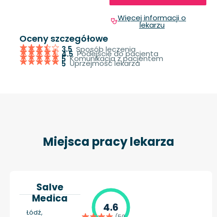
Więcej informacji o
lekarzu
Oceny szczegółowe
Sposób leczenia
3.5
Podejście do pacjenta
4.5
Komunikacja z pacjentem
5
Uprzejmość lekarza
5
Miejsca pracy lekarza
Salve
Medica
4.6
Łódź,
(50