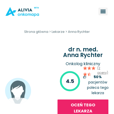
Strona główna
>
Lekarze
>
Anna Rychter
dr n. med.
Anna Rychter
Onkolog kliniczny
(2
oceny)
50%
4.5
pacjentów
poleca tego
lekarza
OCEŃ TEGO
LEKARZA