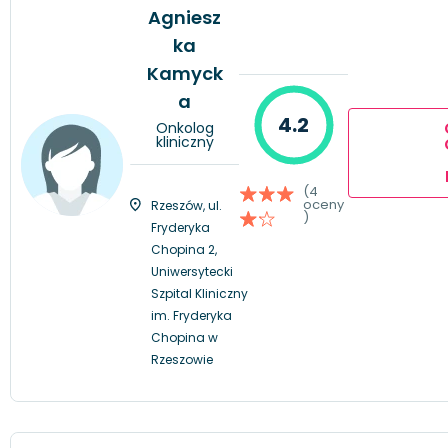
Agniesz
ka
Kamyck
a
4.2
Onkolog
kliniczny
(4
oceny
Rzeszów, ul.
)
Fryderyka
Chopina 2,
Uniwersytecki
Szpital Kliniczny
im. Fryderyka
Chopina w
Rzeszowie