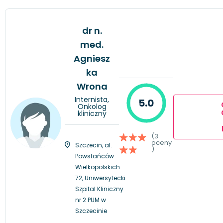
dr n.
med.
Agniesz
ka
Wrona
Internista,
5.0
Onkolog
kliniczny
(3
oceny
Szczecin, al.
)
Powstańców
Wielkopolskich
72, Uniwersytecki
Szpital Kliniczny
nr 2 PUM w
Szczecinie