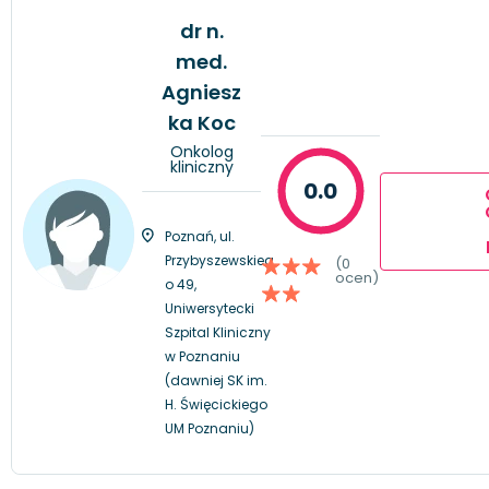
dr n.
med.
Agniesz
ka Koc
Onkolog
kliniczny
0.0
Poznań, ul.
Przybyszewskieg
(0
ocen)
o 49,
Uniwersytecki
Szpital Kliniczny
w Poznaniu
(dawniej SK im.
H. Święcickiego
UM Poznaniu)