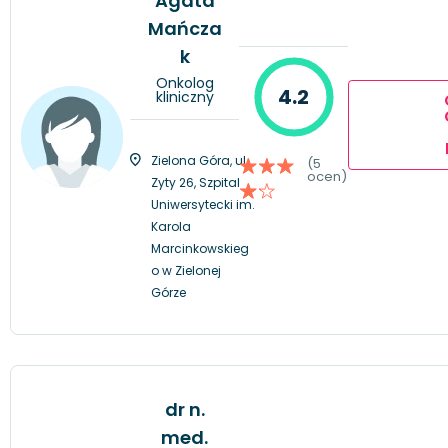
Agata
Mańcza
k
Onkolog
4.2
kliniczny
Zielona Góra, ul.
(5
ocen)
Zyty 26, Szpital
Uniwersytecki im.
Karola
Marcinkowskieg
o w Zielonej
Górze
dr n.
med.