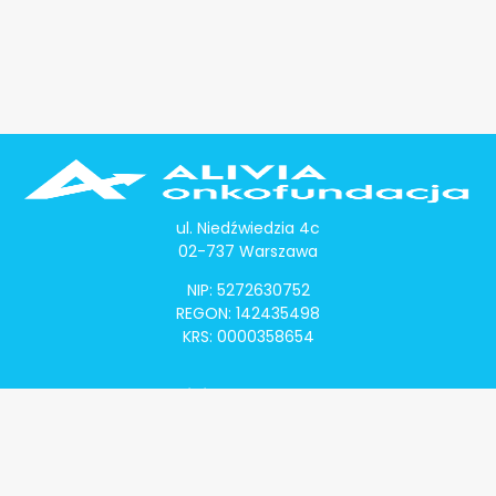
ul. Niedźwiedzia 4c
02-737 Warszawa
NIP: 5272630752
REGON: 142435498
KRS: 0000358654
Alivia Onkomapa
O projekcie
Lista placówek