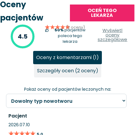
Oceny
OCEŃ TEGO
LEKARZA
pacjentów
(2 oceny)
50%
pacjentów
Wyświetl
oceny
4.5
poleca tego
szczegółowe
lekarza
Oceny z komentarzami (1)
Szczegóły ocen (2 oceny)
Pokaż oceny od pacjentów leczonych na:
Pacjent
2026.07.10
★★★★★
★★★★★
5.0