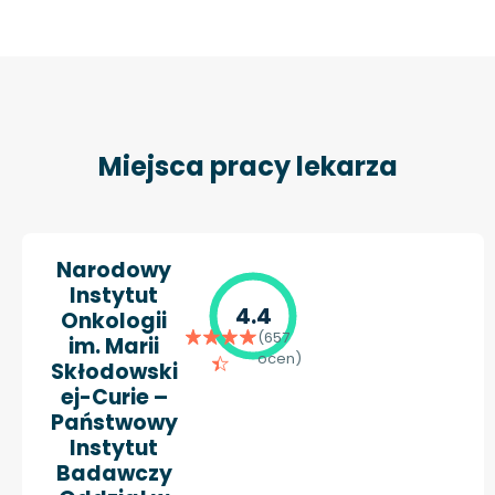
Miejsca pracy lekarza
Narodowy
Instytut
4.4
Onkologii
(657
im. Marii
ocen)
Skłodowski
ej-Curie –
Państwowy
Instytut
Badawczy