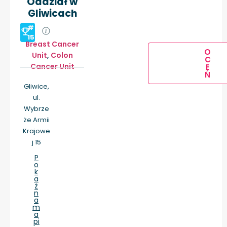
Oddział w
Gliwicach
#
15
Breast Cancer
O
Unit
,
Colon
C
Cancer Unit
E
Ń
Gliwice,
ul.
Wybrze
że Armii
Krajowe
j 15
P
o
k
a
ż
n
a
m
a
pi