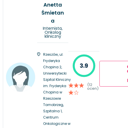
Anetta
Śmietan
a
Internista,
Onkolog
kliniczny
Rzeszów, ul.
Fryderyka
3.9
Chopina 2,
Uniwersytecki
Szpital Kliniczny
(12
im. Fryderyka
ocen)
Chopina w
Rzeszowie
Tarnobrzeg,
Szpitalna 1,
Centrum
Onkologiczne w