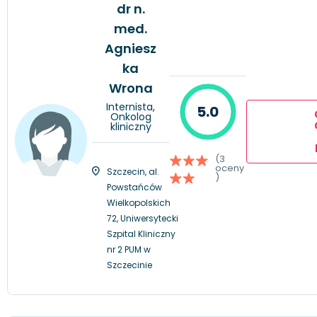
dr n.
med.
Agniesz
ka
Wrona
Internista,
5.0
Onkolog
kliniczny
(3
oceny
Szczecin, al.
)
Powstańców
Wielkopolskich
72, Uniwersytecki
Szpital Kliniczny
nr 2 PUM w
Szczecinie