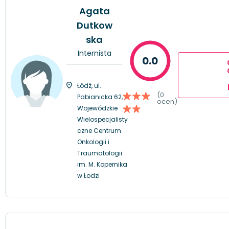
Agata
Dutkow
ska
Internista
0.0
Łódź, ul.
(0
Pabianicka 62,
ocen)
Wojewódzkie
Wielospecjalisty
czne Centrum
Onkologii i
Traumatologii
im. M. Kopernika
w Łodzi