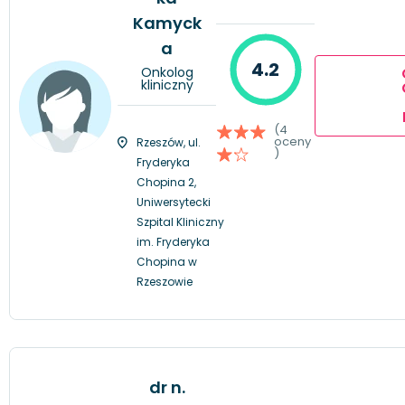
Kamyck
a
4.2
Onkolog
kliniczny
(4
oceny
Rzeszów, ul.
)
Fryderyka
Chopina 2,
Uniwersytecki
Szpital Kliniczny
im. Fryderyka
Chopina w
Rzeszowie
dr n.