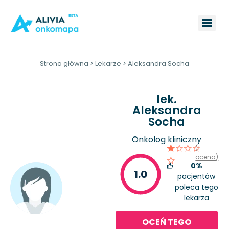
Strona główna
>
Lekarze
>
Aleksandra Socha
lek.
Aleksandra
Socha
Onkolog kliniczny
(1
ocena)
0%
1.0
pacjentów
poleca tego
lekarza
OCEŃ TEGO