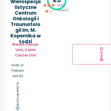
4.0
Wielospecja
(643
listyczne
oceny)
Centrum
Onkologii i
Traumatolo
gii im. M.
Kopernika w
Łodzi
Breast Cancer
O
Unit
,
Colon
C
Cancer Unit
E
Ń
Łódź, ul.
Pabiani
cka 62
P
o
k
a
ż
n
a
m