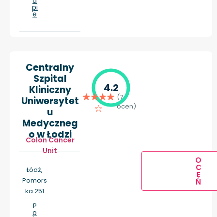
a
pi
e
Centralny
Szpital
4.2
Kliniczny
(7
Uniwersytet
ocen)
u
Medyczneg
o w Łodzi
Colon Cancer
Unit
O
C
Łódź,
E
Pomors
Ń
ka 251
P
o