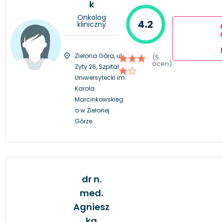
k
Onkolog
4.2
kliniczny
Zielona Góra, ul.
(5
ocen)
Zyty 26, Szpital
Uniwersytecki im.
Karola
Marcinkowskieg
o w Zielonej
Górze
dr n.
med.
Agniesz
ka