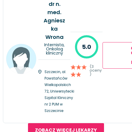
dr n.
med.
Agniesz
ka
Wrona
Internista,
5.0
Onkolog
kliniczny
(3
oceny
Szczecin, al.
)
Powstańców
Wielkopolskich
72, Uniwersytecki
Szpital Kliniczny
nr 2 PUM w
Szczecinie
ZOBACZ WIĘCEJ LEKARZY