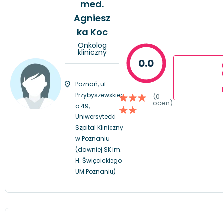
med.
Agniesz
ka Koc
Onkolog
kliniczny
0.0
Poznań, ul.
Przybyszewskieg
(0
ocen)
o 49,
Uniwersytecki
Szpital Kliniczny
w Poznaniu
(dawniej SK im.
H. Święcickiego
UM Poznaniu)