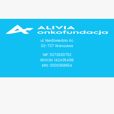
ul. Niedźwiedzia 4c
02-737 Warszawa
NIP: 5272630752
REGON: 142435498
KRS: 0000358654
Alivia Onkomapa
O projekcie
Lista placówek
Lista lekarzy
Programy lekowe