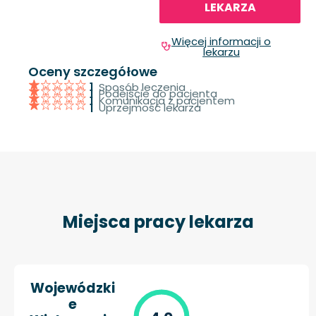
LEKARZA
Więcej informacji o
lekarzu
Oceny szczegółowe
Sposób leczenia
1
Podejście do pacjenta
1
Komunikacja z pacjentem
1
Uprzejmość lekarza
1
Miejsca pracy lekarza
Wojewódzki
e