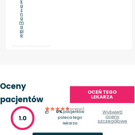
k
a
ż
n
a
m
a
pi
e
Oceny
OCEŃ TEGO
LEKARZA
pacjentów
(1 ocena)
0%
pacjentów
Wyświetl
oceny
1.0
poleca tego
szczegółowe
lekarza