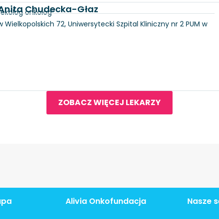
d. Anita Chudecka-Głaz
nekolog onkolog
 Wielkopolskich 72, Uniwersytecki Szpital Kliniczny nr 2 PUM w
ZOBACZ WIĘCEJ LEKARZY
apa
Alivia Onkofundacja
Nasze s