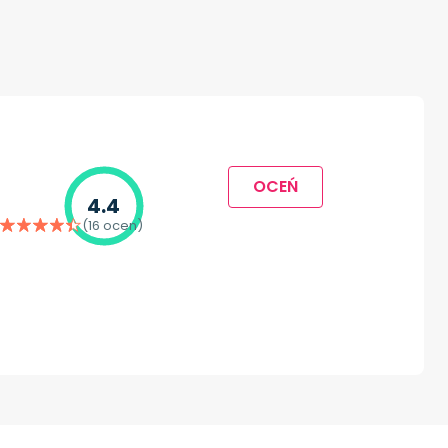
OCEŃ
4.4
(16 ocen)