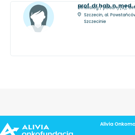
prof. dr hab. n. me
Ginekolog / położny(a), Gi
Szczecin, al. Powstańców
Szczecinie
Alivia Onkom