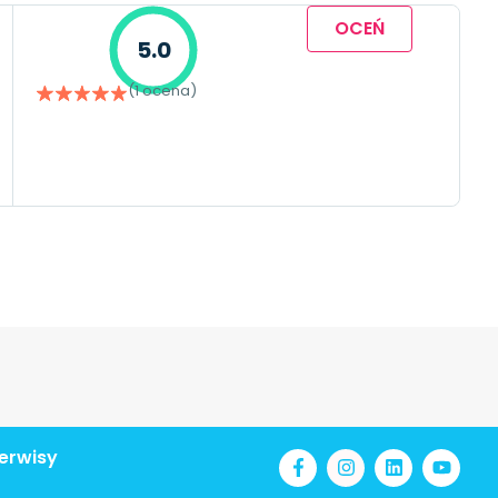
OCEŃ
5.0
(1 ocena)
erwisy