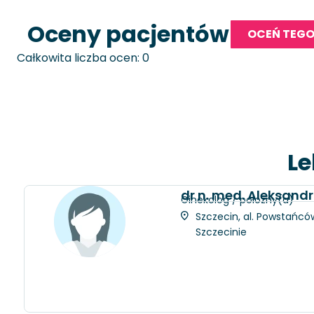
Oceny pacjentów
OCEŃ TEGO
Całkowita liczba ocen: 0
Le
dr n. med. Aleksan
Ginekolog / położny(a)
Szczecin, al. Powstańców
Szczecinie