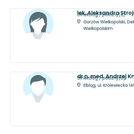
lek. Aleksandra Stro
Ginekolog / położny(a)
Gorzów Wielkopolski, Dek
Wielkopolskim
dr n. med. Andrzej K
Ginekolog / położny(a)
Elbląg, ul. Królewiecka 