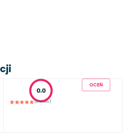
cji
OCEŃ
0.0
(0 ocen)