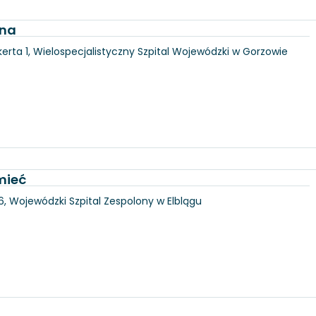
jna
erta 1, Wielospecjalistyczny Szpital Wojewódzki w Gorzowie
mieć
146, Wojewódzki Szpital Zespolony w Elblągu