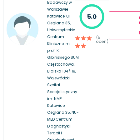
Badawczy w
Warszawie
5.0
Katowice, ul.
Ceglana 35,
Uniwersyteckie
Centrum
(5
ocen)
Kliniczne im.
prof. K.
Gibińskiego SUM
Częstochowa,
Bialska 104/118,
Wojewódzki
Szpital
Specjalistyczny
im. NMP
Katowice,
Ceglana 35, NU-
MED Centrum
Diagnostyki i
Terapii i
Onkologicznej