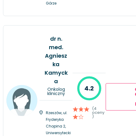
Górze
dr n.
med.
Agniesz
ka
Kamyck
a
4.2
Onkolog
kliniczny
(4
oceny
Rzeszów, ul.
)
Fryderyka
Chopina 2,
Uniwersytecki