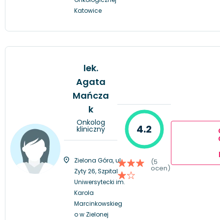
Katowice
lek.
Agata
Mańcza
k
Onkolog
4.2
kliniczny
Zielona Góra, ul.
(5
ocen)
Zyty 26, Szpital
Uniwersytecki im.
Karola
Marcinkowskieg
o w Zielonej