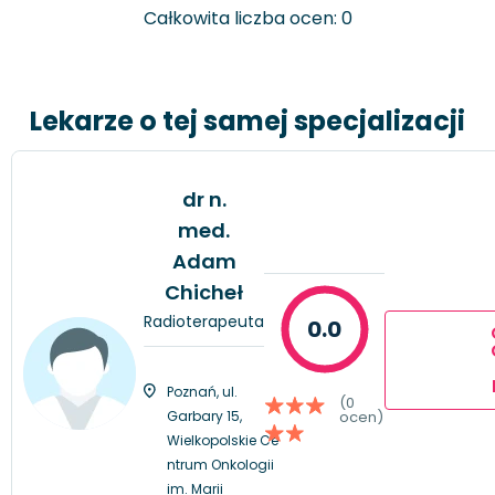
Całkowita liczba ocen: 0
Lekarze o tej samej specjalizacji
dr n.
med.
Adam
Chicheł
Radioterapeuta
0.0
Poznań, ul.
(0
Garbary 15,
ocen)
Wielkopolskie Ce
ntrum Onkologii
im. Marii