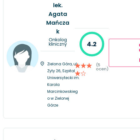
lek.
Agata
Mańcza
k
Onkolog
4.2
kliniczny
Zielona Góra, ul.
(5
ocen)
Zyty 26, Szpital
Uniwersytecki im.
Karola
Marcinkowskieg
o w Zielonej
Górze