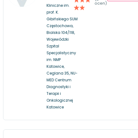
ocen)
Kliniczne im.
prof. K.
Gibińskiego SUM
Częstochowa,
Bialska 104/118,
Wojewódzki
Szpital
Specjalistyczny
im. NMP
Katowice,
Ceglana 35, NU-
MED Centrum
Diagnostyki i
Terapii i
Onkologicznej
Katowice