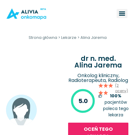
Strona główna
>
Lekarze
>
Alina Jarema
dr n. med.
Alina Jarema
Onkolog kliniczny,
Radioterapeuta, Radiolog
(2
oceny)
100%
5.0
pacjentów
poleca tego
lekarza
OCEŃ TEGO