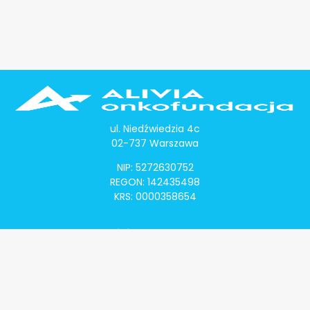
ul. Niedźwiedzia 4c
02-737 Warszawa
NIP: 5272630752
REGON: 142435498
KRS: 0000358654
Alivia Onkomapa
O projekcie
Lista placówek
Lista lekarzy