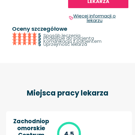
LEKARZA
Więcej informacji o
lekarzu
Oceny szczegółowe
Sposób leczenia
5
Podejście do pacjenta
5
Komunikacja z pacjentem
5
Uprzejmość lekarza
5
Miejsca pracy lekarza
Zachodniop
omorskie
4.5