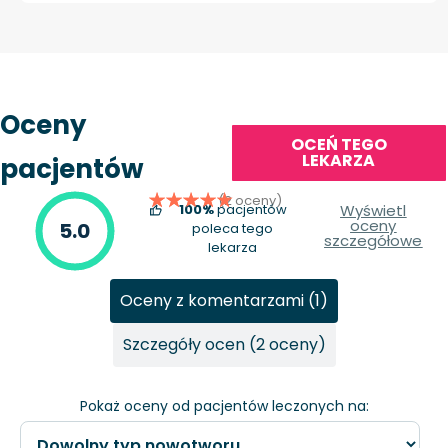
Oceny
OCEŃ TEGO
LEKARZA
pacjentów
(2 oceny)
100%
pacjentów
Wyświetl
oceny
5.0
poleca tego
szczegółowe
lekarza
Oceny z komentarzami (1)
Szczegóły ocen (2 oceny)
Pokaż oceny od pacjentów leczonych na: