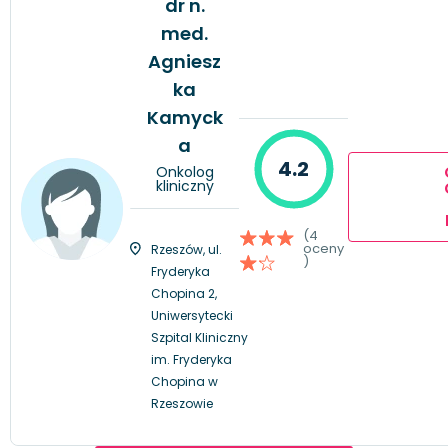
dr n.
med.
Agniesz
ka
Kamyck
a
4.2
Onkolog
kliniczny
(4
oceny
Rzeszów, ul.
)
Fryderyka
Chopina 2,
Uniwersytecki
Szpital Kliniczny
im. Fryderyka
Chopina w
Rzeszowie