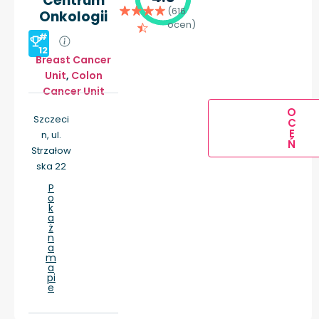
Centrum
(616
Onkologii
ocen)
#
12
Breast Cancer
Unit
,
Colon
Cancer Unit
O
Szczeci
C
E
n, ul.
Ń
Strzałow
ska 22
P
o
k
a
ż
n
a
m
a
pi
e