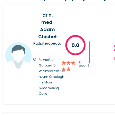
dr n.
med.
Adam
Chicheł
Radioterapeuta
0.0
Poznań, ul.
(0
Garbary 15,
ocen)
Wielkopolskie Ce
ntrum Onkologii
im. Marii
Skłodowskiej-
Curie