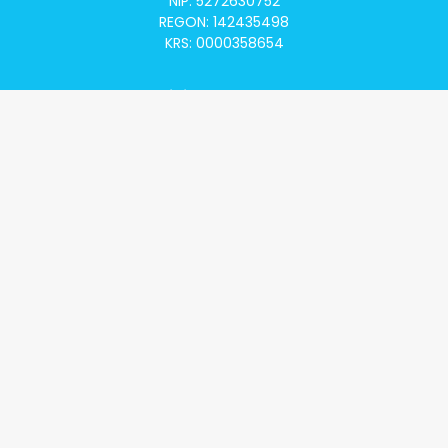
NIP: 5272630752
REGON: 142435498
KRS: 0000358654
Alivia Onkomapa
O projekcie
Lista placówek
Lista lekarzy
Programy lekowe
Klauzula informacyjna
Polityka prywatności
Regulamin
Kontakt
Alivia Onkofundacja
Poznaj naszą misję
Przeczytaj aktualności