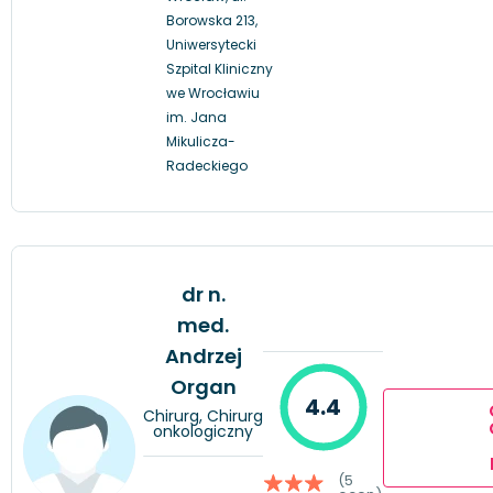
Borowska 213,
Uniwersytecki
Szpital Kliniczny
we Wrocławiu
im. Jana
Mikulicza-
Radeckiego
dr n.
med.
Andrzej
Organ
4.4
Chirurg, Chirurg
onkologiczny
(5