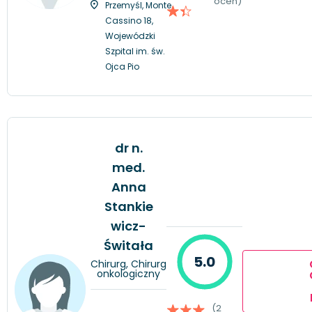
ocen)
Przemyśl, Monte
Cassino 18,
Wojewódzki
Szpital im. św.
Ojca Pio
dr n.
med.
Anna
Stankie
wicz-
Świtała
5.0
Chirurg, Chirurg
onkologiczny
(2