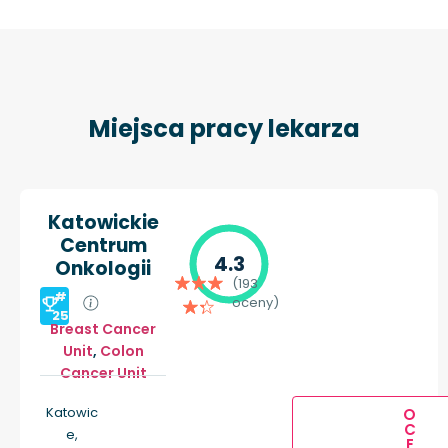
Miejsca pracy lekarza
Katowickie
Centrum
4.3
Onkologii
(193
#
oceny)
25
Breast Cancer
Unit
,
Colon
Cancer Unit
Katowic
O
C
e,
E