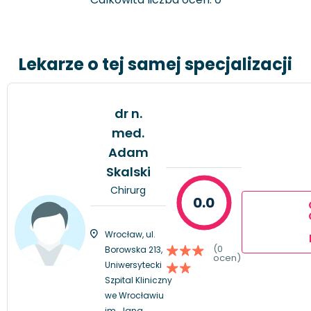
Lekarze o tej samej specjalizacji
dr n.
med.
Adam
Skalski
Chirurg
0.0
Wrocław, ul.
(0
Borowska 213,
ocen)
Uniwersytecki
Szpital Kliniczny
we Wrocławiu
im. Jana