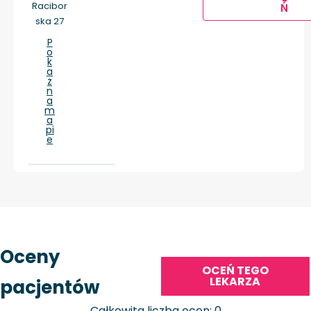
Racibor
Ń
ska 27
P
o
k
a
ż
n
a
m
a
pi
e
Oceny
OCEŃ TEGO
LEKARZA
pacjentów
Całkowita liczba ocen: 0