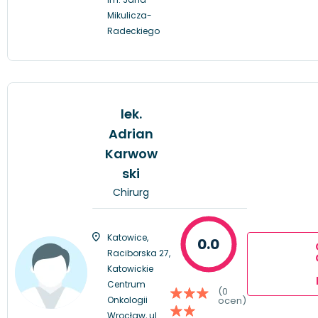
Mikulicza-
Radeckiego
lek.
Adrian
Karwow
ski
Chirurg
Katowice,
0.0
Raciborska 27,
Katowickie
Centrum
(0
Onkologii
ocen)
Wrocław, ul.