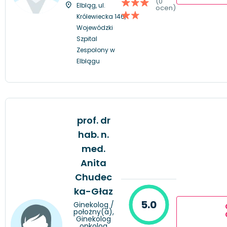
(0
Elbląg, ul.
ocen)
Królewiecka 146,
Wojewódzki
Szpital
Zespolony w
Elblągu
prof. dr
hab. n.
med.
Anita
Chudec
ka-Głaz
5.0
Ginekolog /
położny(a),
Ginekolog
onkolog