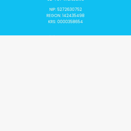
NIP: 5272630752
REGON: 142435498
KRS: 0000358654
Alivia Onkomapa
O projekcie
Lista placówek
Lista lekarzy
Programy lekowe
Klauzula informacyjna
Polityka prywatności
Regulamin
Kontakt
Alivia Onkofundacja
Poznaj naszą misję