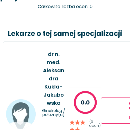
Całkowita liczba ocen: 0
Lekarze o tej samej specjalizacji
dr n.
med.
Aleksan
dra
Kukla-
Jakubo
0.0
wska
Ginekolog /
położny(a)
(0
ocen)