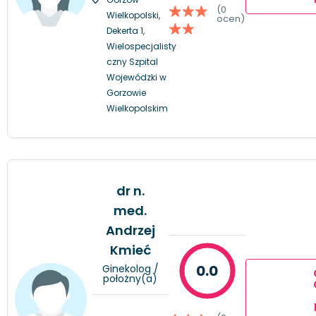
(0
Wielkopolski,
ocen)
Dekerta 1,
Wielospecjalisty
czny Szpital
Wojewódzki w
Gorzowie
Wielkopolskim
dr n.
med.
Andrzej
Kmieć
0.0
Ginekolog /
położny(a)