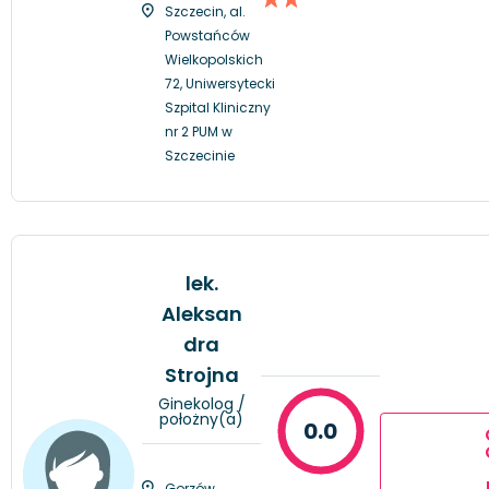
Szczecin, al.
Powstańców
Wielkopolskich
72, Uniwersytecki
Szpital Kliniczny
nr 2 PUM w
Szczecinie
lek.
Aleksan
dra
Strojna
Ginekolog /
położny(a)
0.0
Gorzów