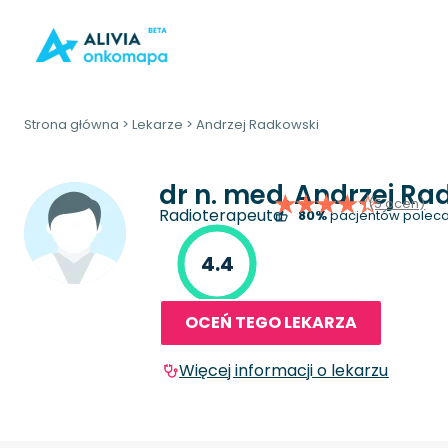
Strona główna
>
Lekarze
>
Andrzej Radkowski
dr n. med.
Andrzej Ra
(5 ocen)
Radioterapeuta
80%
pacjentów poleca
4.4
OCEŃ TEGO LEKARZA
Więcej informacji o lekarzu