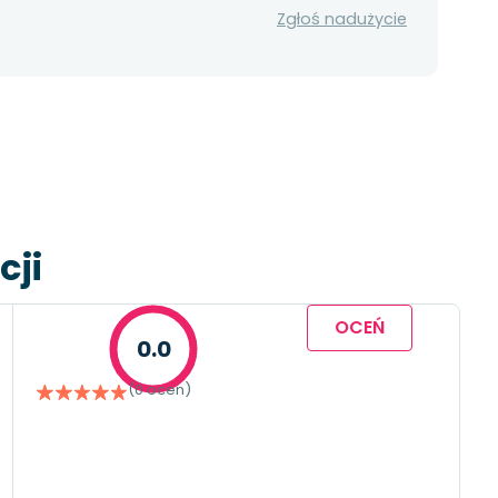
Zgłoś nadużycie
cji
OCEŃ
0.0
(0 ocen)