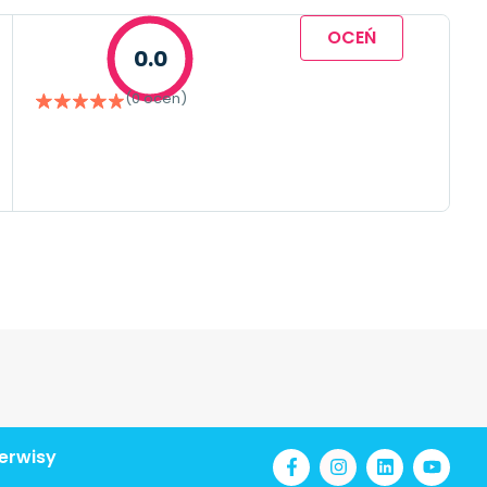
OCEŃ
0.0
(0 ocen)
erwisy