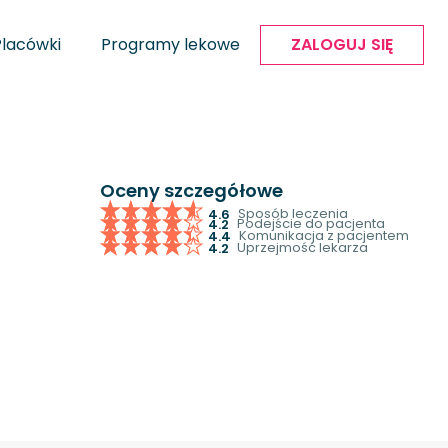
Placówki
Programy lekowe
ZALOGUJ SIĘ
Oceny szczegółowe
Sposób leczenia
4.6
Podejście do pacjenta
4.2
Komunikacja z pacjentem
4.4
Uprzejmość lekarza
4.2