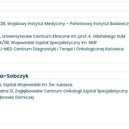
 128, Wojskowy Instytut Medyczny – Państwowy Instytut Badawcz
, Uniwersyteckie Centrum Kliniczne im. prof. K. Gibińskiego SUM
/118, Wojewódzki Szpital Specjalistyczny im. NMP
U-MED Centrum Diagnostyki i Terapii i Onkologicznej Katowice
ka-Sobczyk
, Szpital Wojewódzki im. Św. Łukasza
alna 13, Zagłębiowskie Centrum Onkologii Szpital Specjalistyczny
ąbrowie Górniczej