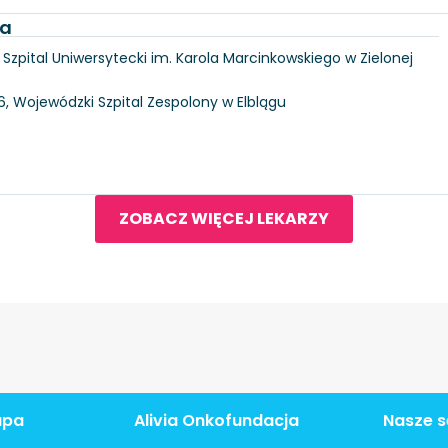
ka
6, Szpital Uniwersytecki im. Karola Marcinkowskiego w Zielonej
146, Wojewódzki Szpital Zespolony w Elblągu
ZOBACZ WIĘCEJ LEKARZY
apa
Alivia Onkofundacja
Nasze s