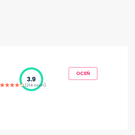
OCEŃ
3.9
(214 ocen)