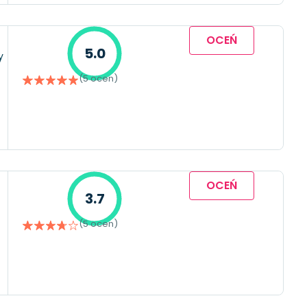
OCEŃ
5.0
y
(5 ocen)
OCEŃ
3.7
(5 ocen)