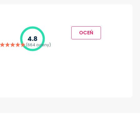
OCEŃ
4.8
(664 oceny)