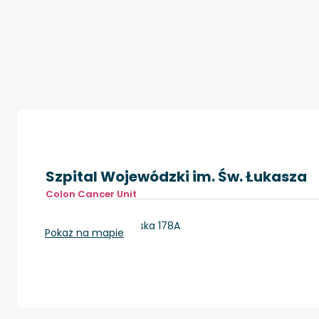
Szpital Wojewódzki im. Św. Łukasza
Colon Cancer Unit
Tarnów, ul. Lwowska 178A
Pokaż na mapie