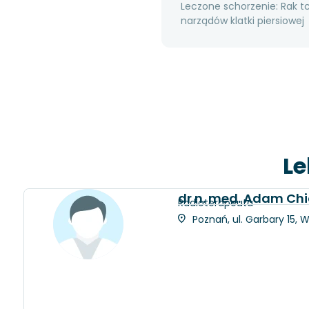
Leczone schorzenie: Rak t
narządów klatki piersiowej
Le
dr n. med. Adam Chi
Radioterapeuta
Poznań, ul. Garbary 15, 