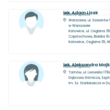
lek. Adam Lizak
Radioterapeuta
Warszawa, ul. Szaserów
w Warszawie
Katowice, ul. Ceglana 35
Częstochowa, Bialska 104
Katowice, Ceglana 35, N
lek. Aleksandra Maj
Radioterapeuta
Tarnów, ul. Lwowska 178A
Dąbrowa Górnicza, Szpit
im. Sz. Starkiewicza w D