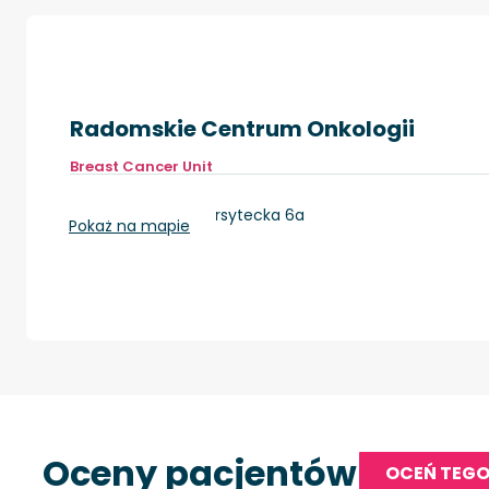
Radomskie Centrum Onkologii
Breast Cancer Unit
Radom, ul. Uniwersytecka 6a
Pokaż na mapie
Oceny pacjentów
OCEŃ TEGO