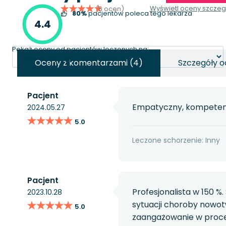
Wyświetl oceny szcze
(5 ocen)
80%
pacjentów poleca tego lekarza
4.4
Pokaż oceny od pacjentów leczonych na:
Oceny z komentarzami (4)
Szczegóły o
Pacjent
Empatyczny, kompetentn
2024.05.27
★★★★★
★★★★★
5.0
Leczone schorzenie: Inny
Pacjent
Profesjonalista w 150 %
2023.10.28
★★★★★
★★★★★
sytuacji choroby nowot
5.0
zaangażowanie w proce