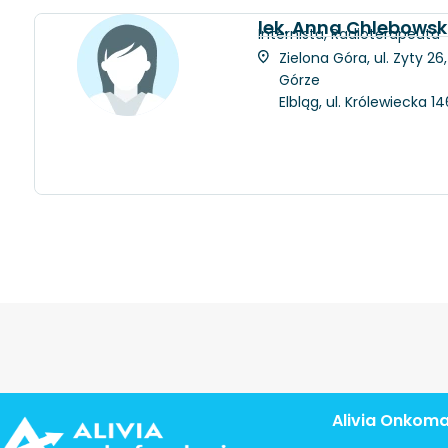
lek. Anna Chlebows
Internista, Radioterapeuta
Zielona Góra, ul. Zyty 2
Górze
Elbląg, ul. Królewiecka 
Alivia Onkom