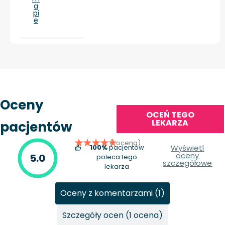
a
pi
e
Oceny
OCEŃ TEGO
LEKARZA
pacjentów
(1 ocena)
100%
pacjentów
Wyświetl
oceny
5.0
poleca tego
szczegółowe
lekarza
Oceny z komentarzami (1)
Szczegóły ocen (1 ocena)