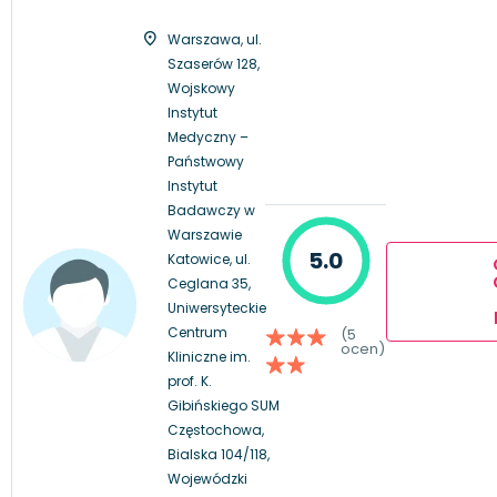
Warszawa, ul.
Szaserów 128,
Wojskowy
Instytut
Medyczny –
Państwowy
Instytut
Badawczy w
Warszawie
5.0
Katowice, ul.
Ceglana 35,
Uniwersyteckie
Centrum
(5
ocen)
Kliniczne im.
prof. K.
Gibińskiego SUM
Częstochowa,
Bialska 104/118,
Wojewódzki