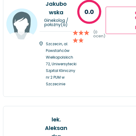
Jakubo
0.0
wska
Ginekolog /
położny(a)
(0
ocen)
Szczecin, al.
Powstańców
Wielkopolskich
72, Uniwersytecki
Szpital Kliniczny
nr 2 PUM w
Szczecinie
lek.
Aleksan