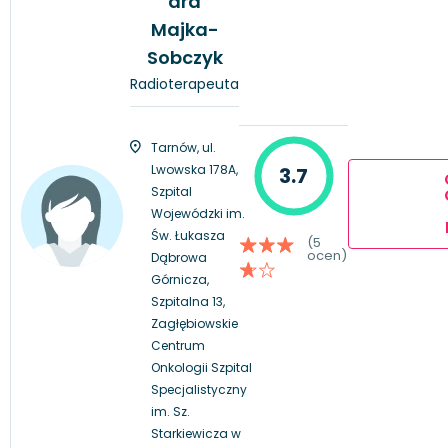
dra
Majka-
Sobczyk
Radioterapeuta
Tarnów, ul.
Lwowska 178A,
3.7
Szpital
Wojewódzki im.
Św. Łukasza
(5
ocen)
Dąbrowa
Górnicza,
Szpitalna 13,
Zagłębiowskie
Centrum
Onkologii Szpital
Specjalistyczny
im. Sz.
Starkiewicza w