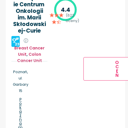
ie Centrum
4.4
Onkologii
(622
im. Marii
oceny)
Skłodowski
ej-Curie
#
23
Breast Cancer
Unit
,
Colon
Cancer Unit
O
C
E
Poznań,
Ń
ul.
Garbary
15
P
o
k
a
ż
n
a
m