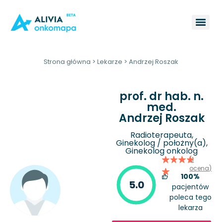
Strona główna
>
Lekarze
>
Andrzej Roszak
prof. dr hab. n.
med.
Andrzej Roszak
Radioterapeuta,
Ginekolog / położny(a),
Ginekolog onkolog
(1
ocena)
100%
5.0
pacjentów
poleca tego
lekarza