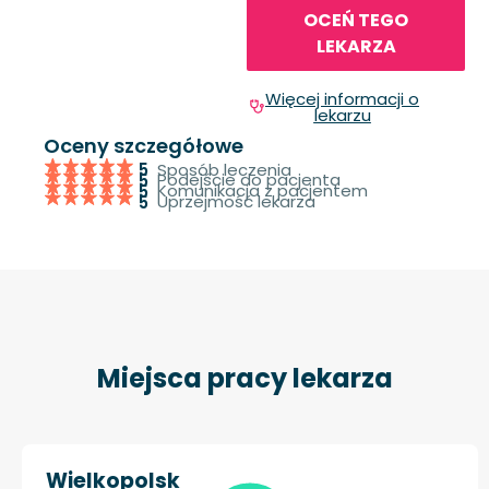
OCEŃ TEGO
LEKARZA
Więcej informacji o
lekarzu
Oceny szczegółowe
Sposób leczenia
5
Podejście do pacjenta
5
Komunikacja z pacjentem
5
Uprzejmość lekarza
5
Miejsca pracy lekarza
Wielkopolsk