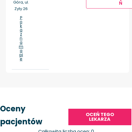
Góra, ul.
Ń
Zyty 26
P
o
k
a
ż
n
a
m
a
pi
e
Oceny
OCEŃ TEGO
LEKARZA
pacjentów
Całkowita liczba ocen: 0