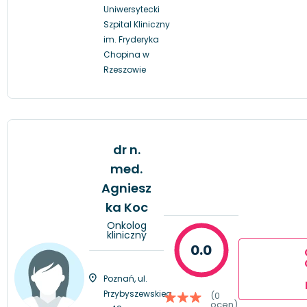
Uniwersytecki
Szpital Kliniczny
im. Fryderyka
Chopina w
Rzeszowie
dr n.
med.
Agniesz
ka Koc
Onkolog
kliniczny
0.0
Poznań, ul.
Przybyszewskieg
(0
ocen)