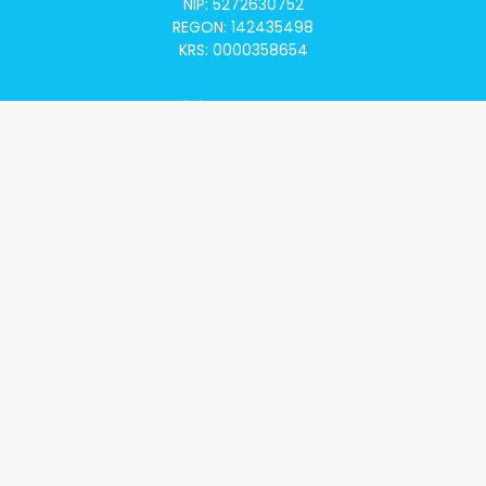
NIP: 5272630752
REGON: 142435498
KRS: 0000358654
Alivia Onkomapa
O projekcie
Lista placówek
Lista lekarzy
Programy lekowe
Klauzula informacyjna
Polityka prywatności
Regulamin
Kontakt
Alivia Onkofundacja
Poznaj naszą misję
Przeczytaj aktualności