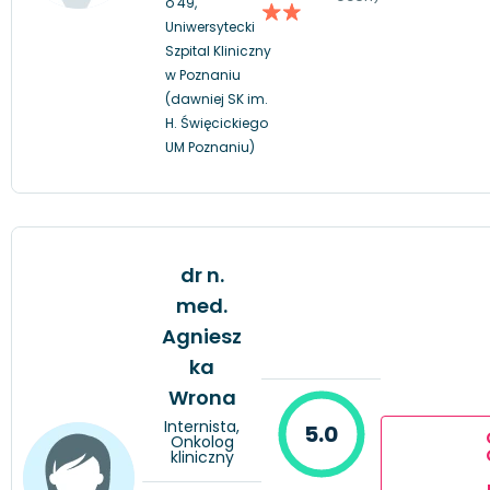
o 49,
Uniwersytecki
Szpital Kliniczny
w Poznaniu
(dawniej SK im.
H. Święcickiego
UM Poznaniu)
dr n.
med.
Agniesz
ka
Wrona
Internista,
5.0
Onkolog
kliniczny