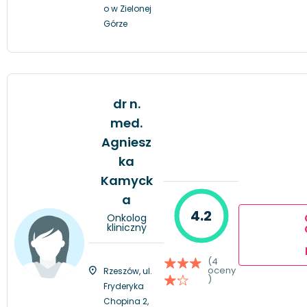
o w Zielonej
Górze
dr n.
med.
Agniesz
ka
Kamyck
a
4.2
Onkolog
kliniczny
(4
oceny
Rzeszów, ul.
)
Fryderyka
Chopina 2,