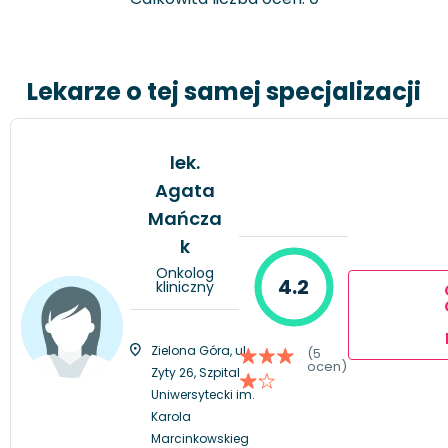
Lekarze o tej samej specjalizacji
lek.
Agata
Mańcza
k
Onkolog
4.2
kliniczny
Zielona Góra, ul.
(5
ocen)
Zyty 26, Szpital
Uniwersytecki im.
Karola
Marcinkowskieg