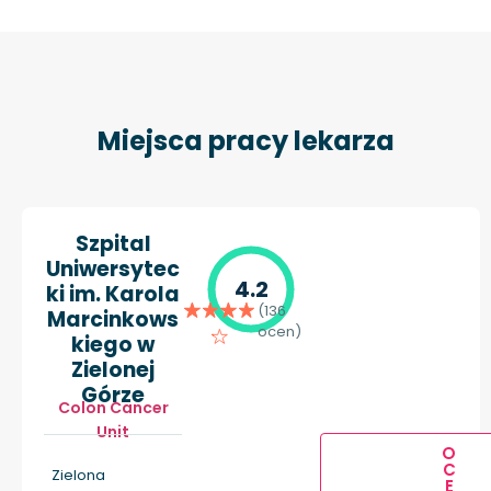
Miejsca pracy lekarza
Szpital
Uniwersytec
4.2
ki im. Karola
(136
Marcinkows
ocen)
kiego w
Zielonej
Górze
Colon Cancer
Unit
O
C
Zielona
E