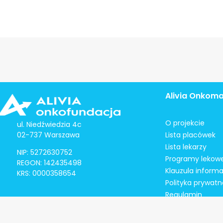
Alivia Onkom
O projekcie
ul. Niedźwiedzia 4c
02-737 Warszawa
Lista placówek
Lista lekarzy
NIP: 5272630752
Programy lekow
REGON: 142435498
Klauzula inform
KRS: 0000358654
Polityka prywatn
Regulamin
Kontakt