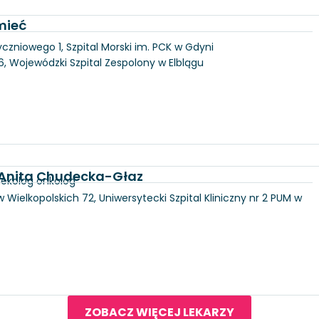
mieć
yczniowego 1, Szpital Morski im. PCK w Gdyni
146, Wojewódzki Szpital Zespolony w Elblągu
d. Anita Chudecka-Głaz
nekolog onkolog
 Wielkopolskich 72, Uniwersytecki Szpital Kliniczny nr 2 PUM w
ZOBACZ WIĘCEJ LEKARZY