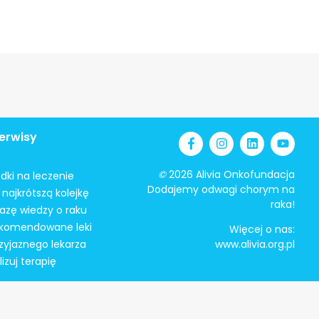
erwisy
©
2026 Alivia Onkofundacja
odki na leczenie
Dodajemy odwagi chorym na
najkrótszą kolejkę
raka!
azę wiedzy o raku
ekomendowane leki
Więcej o nas:
zyjaznego lekarza
www.alivia.org.pl
izuj terapię