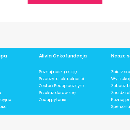
apa
Alivia Onkofundacja
Nasze s
Poznaj naszą misję
Zbierz śr
Przeczytaj aktualności
Wyszukaj 
Zostań Podopiecznym
Zobacz b
e
Przekaż darowiznę
Znajdź r
acyjna
Zadaj pytanie
Poznaj pr
ości
Spersonal