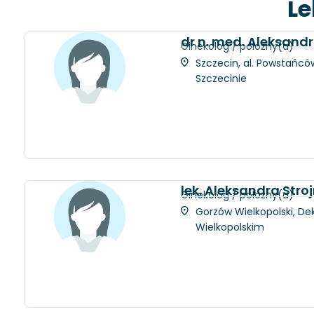
Le
dr n. med. Aleksan
Ginekolog / położny(a)
Szczecin, al. Powstańców
Szczecinie
lek. Aleksandra Stro
Ginekolog / położny(a)
Gorzów Wielkopolski, Dek
Wielkopolskim