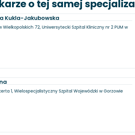
karze o tej samej specjaliza
dra Kukla-Jakubowska
 Wielkopolskich 72, Uniwersytecki Szpital Kliniczny nr 2 PUM w
jna
erta 1, Wielospecjalistyczny Szpital Wojewódzki w Gorzowie