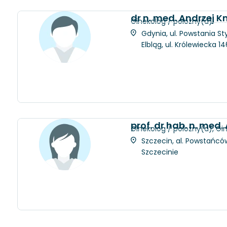
dr n. med. Andrzej K
Ginekolog / położny(a)
Gdynia, ul. Powstania St
Elbląg, ul. Królewiecka 
prof. dr hab. n. me
Ginekolog / położny(a), Gi
Szczecin, al. Powstańców
Szczecinie