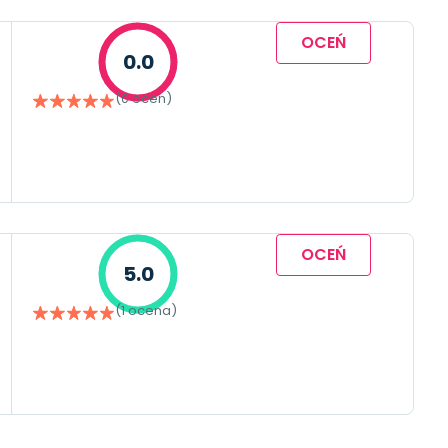
OCEŃ
0.0
(0 ocen)
OCEŃ
5.0
(1 ocena)