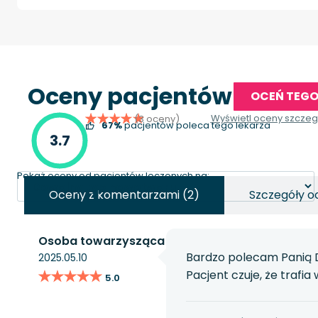
Oceny pacjentów
OCEŃ TEGO
Wyświetl oceny szcze
(3 oceny)
67%
pacjentów poleca tego lekarza
3.7
Pokaż oceny od pacjentów leczonych na:
Oceny z komentarzami (2)
Szczegóły o
Osoba towarzysząca
Bardzo polecam Panią D
2025.05.10
★★★★★
★★★★★
Pacjent czuje, że trafia
5.0