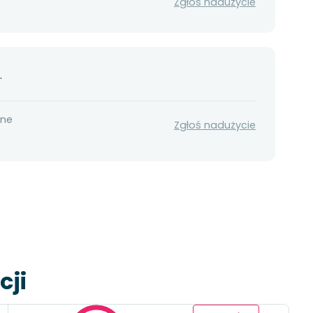
Zgłoś nadużycie
.
nne
Zgłoś nadużycie
cji