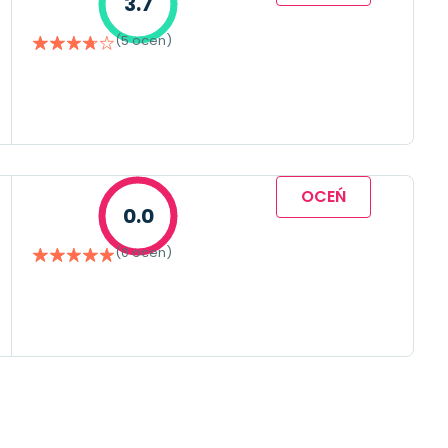
3.7
(5 ocen)
OCEŃ
0.0
(0 ocen)