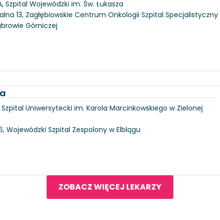
, Szpital Wojewódzki im. Św. Łukasza
alna 13, Zagłębiowskie Centrum Onkologii Szpital Specjalistyczny
ąbrowie Górniczej
ka
6, Szpital Uniwersytecki im. Karola Marcinkowskiego w Zielonej
146, Wojewódzki Szpital Zespolony w Elblągu
ZOBACZ WIĘCEJ LEKARZY