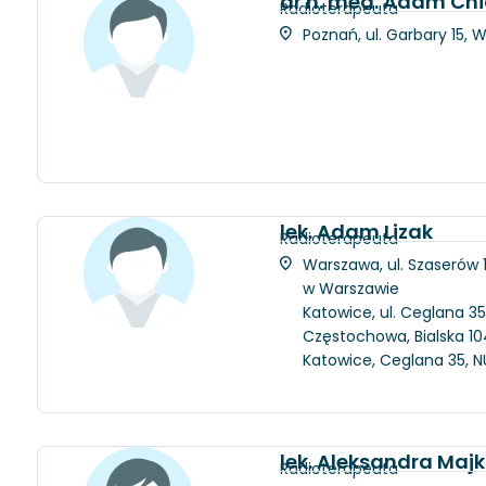
dr n. med. Adam Chi
Radioterapeuta
Poznań, ul. Garbary 15, 
lek. Adam Lizak
Radioterapeuta
Warszawa, ul. Szaserów
w Warszawie
Katowice, ul. Ceglana 35
Częstochowa, Bialska 104
Katowice, Ceglana 35, N
lek. Aleksandra Maj
Radioterapeuta