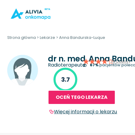
Strona główna
>
Lekarze
>
Anna Bandurska-Luque
dr n. med.
Anna Band
(3 oceny)
Radioterapeuta
67%
pacjentów poleca
3.7
OCEŃ TEGO LEKARZA
Więcej informacji o lekarzu