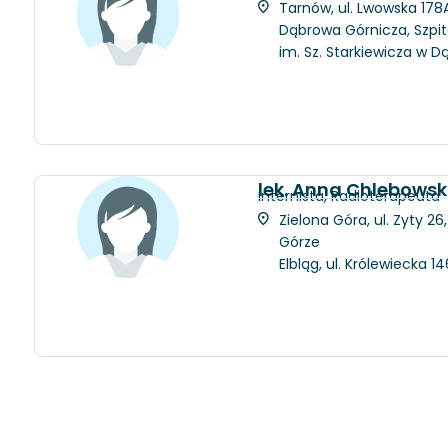
Tarnów, ul. Lwowska 178A
Dąbrowa Górnicza, Szpit
im. Sz. Starkiewicza w D
lek. Anna Chlebows
Internista, Radioterapeuta
Zielona Góra, ul. Zyty 2
Górze
Elbląg, ul. Królewiecka 