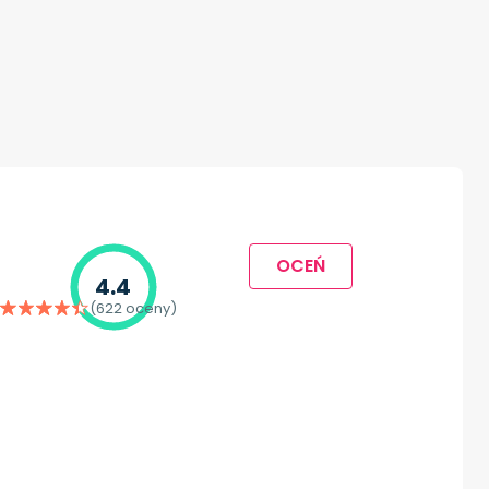
OCEŃ
4.4
(622 oceny)