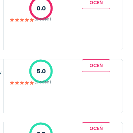
OCEŃ
0.0
(0 ocen)
OCEŃ
5.0
y
(5 ocen)
OCEŃ