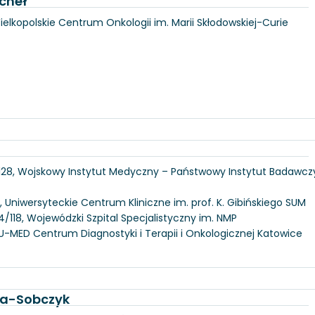
cheł
Wielkopolskie Centrum Onkologii im. Marii Skłodowskiej-Curie
 128, Wojskowy Instytut Medyczny – Państwowy Instytut Badawcz
, Uniwersyteckie Centrum Kliniczne im. prof. K. Gibińskiego SUM
/118, Wojewódzki Szpital Specjalistyczny im. NMP
U-MED Centrum Diagnostyki i Terapii i Onkologicznej Katowice
ka-Sobczyk