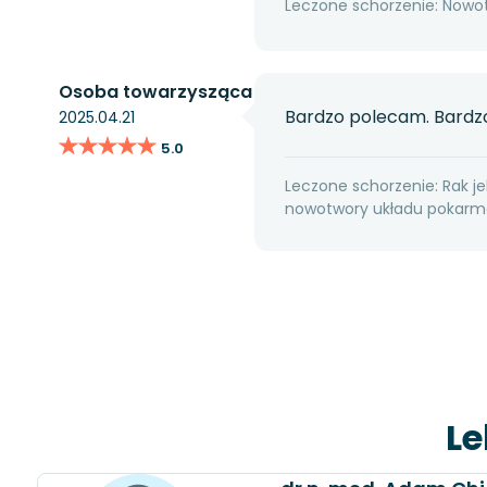
Leczone schorzenie: Nowot
Osoba towarzysząca
Bardzo polecam. Bardzo
2025.04.21
★★★★★
★★★★★
5.0
Leczone schorzenie: Rak jel
nowotwory układu pokarmo
Le