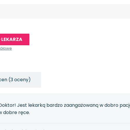
 LEKARZA
gółowe
cen (3 oceny)
oktor! Jest lekarką bardzo zaangażowaną w dobro pacje
 w dobre ręce.