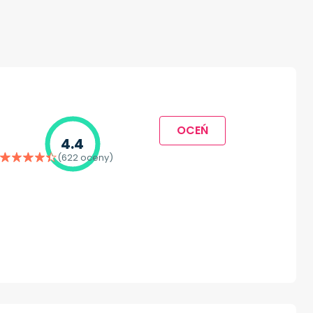
OCEŃ
4.4
(622 oceny)