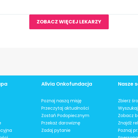
ZOBACZ WIĘCEJ LEKARZY
apa
Alivia Onkofundacja
Nasze s
Poznaj naszą misję
Zbierz śr
Przeczytaj aktualności
Wyszukaj 
Zostań Podopiecznym
Zobacz b
e
Przekaż darowiznę
Znajdź r
acyjna
Zadaj pytanie
Poznaj pr
ości
Spersonal