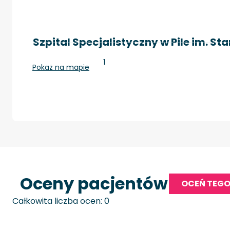
Szpital Specjalistyczny w Pile im. St
Piła, ul. Rydygiera 1
Pokaż na mapie
Oceny pacjentów
OCEŃ TEGO
Całkowita liczba ocen: 0