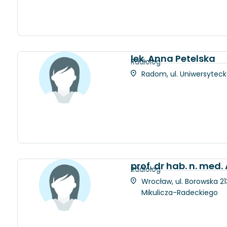
lek. Anna Petelska
Radiolog
Radom, ul. Uniwersytec
prof. dr hab. n. med
Radiolog
Wrocław, ul. Borowska 21
Mikulicza-Radeckiego