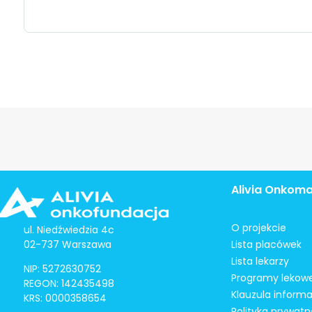
Alivia Onkom
O projekcie
ul. Niedźwiedzia 4c
02-737 Warszawa
Lista placówek
Lista lekarzy
NIP: 5272630752
Programy lekow
REGON: 142435498
Klauzula inform
KRS: 0000358654
Polityka prywatn