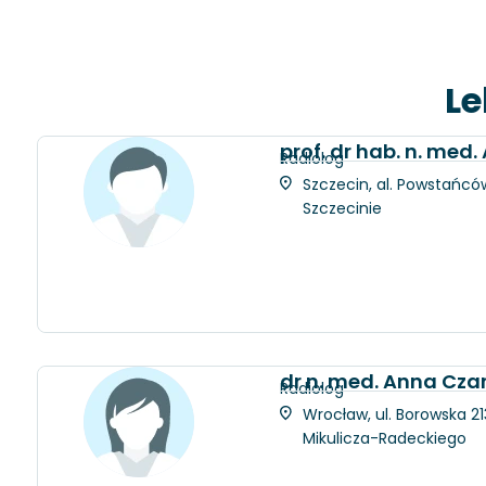
Le
prof. dr hab. n. med
Radiolog
Szczecin, al. Powstańców
Szczecinie
dr n. med. Anna Cza
Radiolog
Wrocław, ul. Borowska 21
Mikulicza-Radeckiego