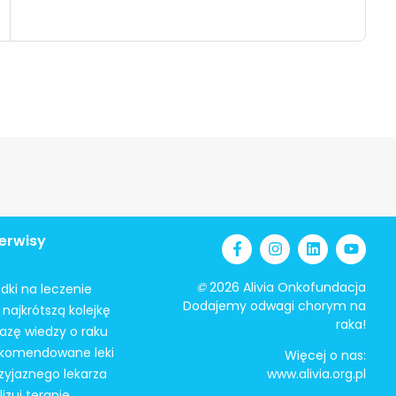
erwisy
©
2026 Alivia Onkofundacja
odki na leczenie
Dodajemy odwagi chorym na
najkrótszą kolejkę
raka!
azę wiedzy o raku
ekomendowane leki
Więcej o nas:
zyjaznego lekarza
www.alivia.org.pl
izuj terapię