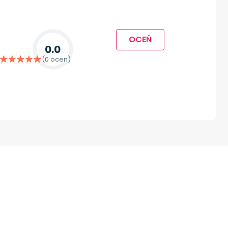
OCEŃ
0.0
(0 ocen)