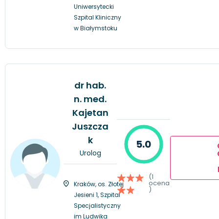
Uniwersytecki
Szpital Kliniczny
w Białymstoku
dr hab.
n. med.
Kajetan
Juszcza
k
5.0
Urolog
(1
ocena
Kraków, os. Złotej
)
Jesieni 1, Szpital
Specjalistyczny
im Ludwika