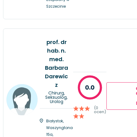
Szczecinie
prof. dr
hab. n.
med.
Barbara
Darewic
z
0.0
Chirurg,
Seksuolog,
Urolog
(0
ocen)
Białystok,
Waszyngtona
15a,