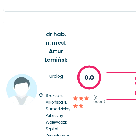
dr hab.
n. med.
Artur
Lemińsk
i
Urolog
0.0
Szczecin,
(0
ocen)
Arkońska 4,
Samodzielny
Publiczny
Wojewódzki
Szpital
Zespolony w