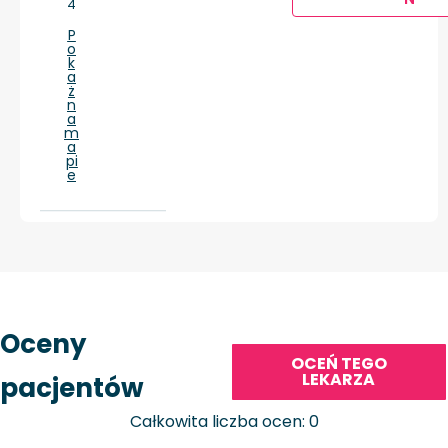
4
P
o
k
a
ż
n
a
m
a
pi
e
Oceny
OCEŃ TEGO
LEKARZA
pacjentów
Całkowita liczba ocen: 0