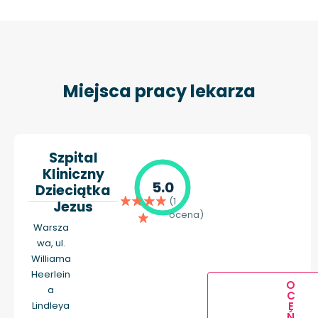
Miejsca pracy lekarza
Szpital
Kliniczny
5.0
Dzieciątka
(1
Jezus
ocena)
Warsza
wa, ul.
Williama
Heerlein
O
a
C
E
Lindleya
Ń