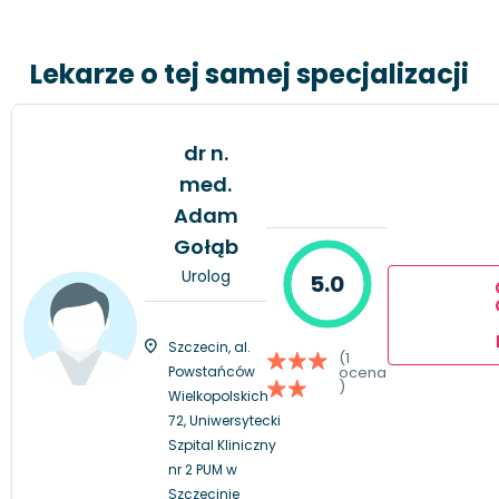
Lekarze o tej samej specjalizacji
dr n.
med.
Adam
Gołąb
Urolog
5.0
Szczecin, al.
(1
Powstańców
ocena
)
Wielkopolskich
72, Uniwersytecki
Szpital Kliniczny
nr 2 PUM w
Szczecinie