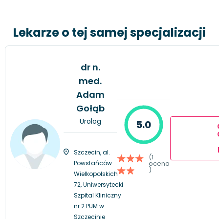
Lekarze o tej samej specjalizacji
dr n.
med.
Adam
Gołąb
Urolog
5.0
Szczecin, al.
(1
Powstańców
ocena
)
Wielkopolskich
72, Uniwersytecki
Szpital Kliniczny
nr 2 PUM w
Szczecinie