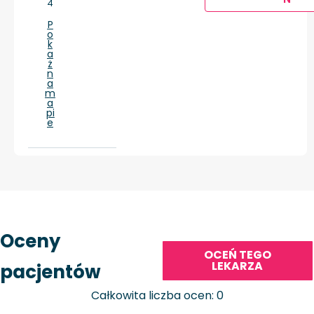
4
P
o
k
a
ż
n
a
m
a
pi
e
Oceny
OCEŃ TEGO
LEKARZA
pacjentów
Całkowita liczba ocen: 0