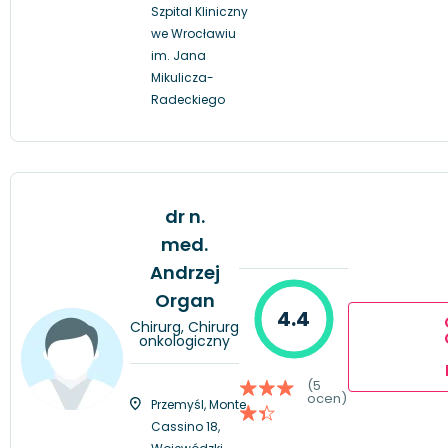
Szpital Kliniczny
we Wrocławiu
im. Jana
Mikulicza-
Radeckiego
dr n.
med.
Andrzej
Organ
4.4
Chirurg, Chirurg
onkologiczny
(5
ocen)
Przemyśl, Monte
Cassino 18,