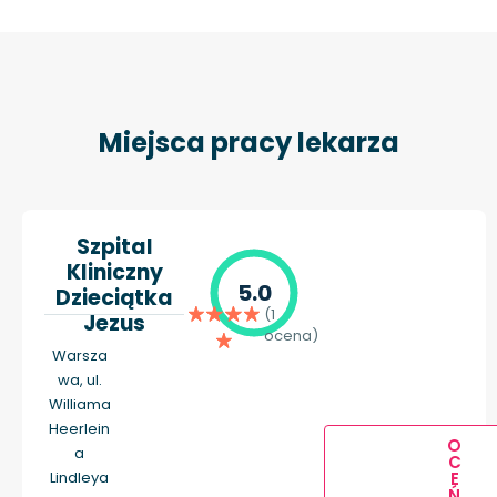
Miejsca pracy lekarza
Szpital
Kliniczny
5.0
Dzieciątka
(1
Jezus
ocena)
Warsza
wa, ul.
Williama
Heerlein
O
a
C
E
Lindleya
Ń