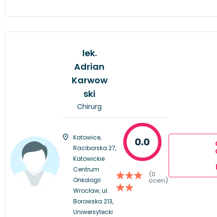
lek.
Adrian
Karwow
ski
Chirurg
Katowice,
0.0
Raciborska 27,
Katowickie
Centrum
(0
Onkologii
ocen)
Wrocław, ul.
Borowska 213,
Uniwersytecki