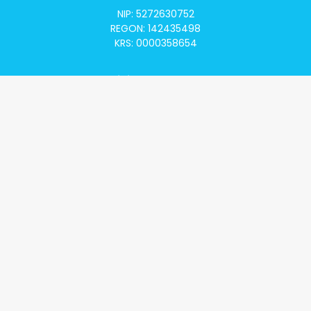
NIP: 5272630752
REGON: 142435498
KRS: 0000358654
Alivia Onkomapa
O projekcie
Lista placówek
Lista lekarzy
Programy lekowe
Klauzula informacyjna
Polityka prywatności
Regulamin
Kontakt
Alivia Onkofundacja
Poznaj naszą misję