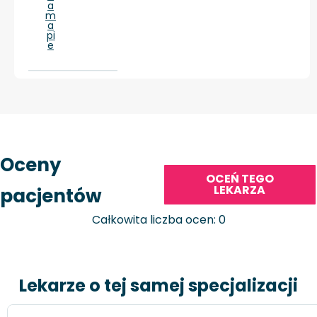
a
m
a
pi
e
Oceny
OCEŃ TEGO
LEKARZA
pacjentów
Całkowita liczba ocen: 0
Lekarze o tej samej specjalizacji