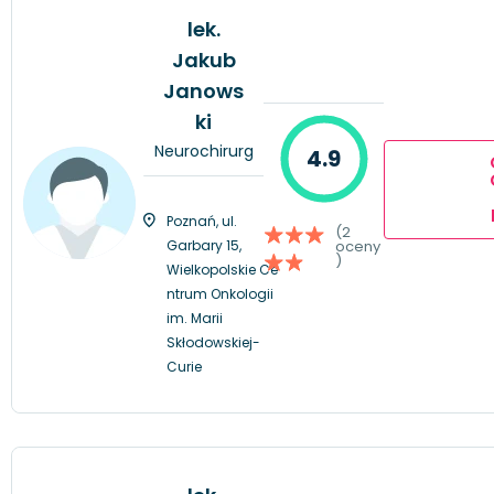
lek.
Jakub
Janows
ki
Neurochirurg
4.9
Poznań, ul.
(2
Garbary 15,
oceny
)
Wielkopolskie Ce
ntrum Onkologii
im. Marii
Skłodowskiej-
Curie