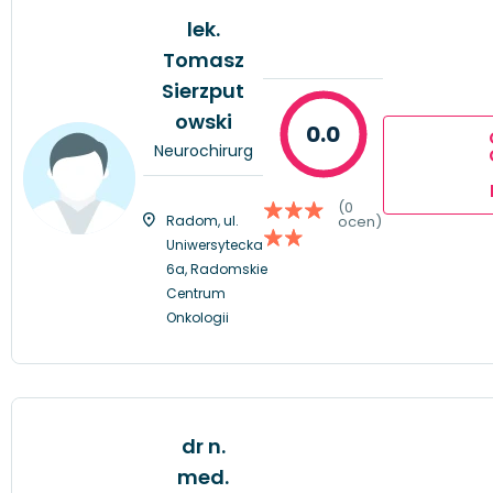
lek.
Tomasz
Sierzput
owski
0.0
Neurochirurg
(0
Radom, ul.
ocen)
Uniwersytecka
6a, Radomskie
Centrum
Onkologii
dr n.
med.