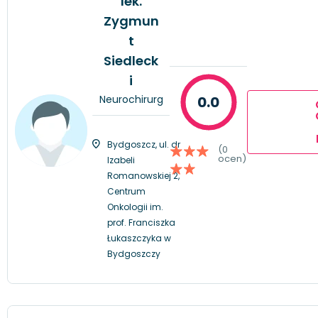
lek.
Zygmun
t
Siedleck
i
Neurochirurg
0.0
Bydgoszcz, ul. dr
(0
ocen)
Izabeli
Romanowskiej 2,
Centrum
Onkologii im.
prof. Franciszka
Łukaszczyka w
Bydgoszczy