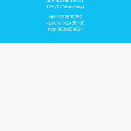
ul. Niedźwiedzia 4c
02-737 Warszawa
NIP: 5272630752
REGON: 142435498
KRS: 0000358654
Alivia Onkomapa
O projekcie
Lista placówek
Lista lekarzy
Programy lekowe
Klauzula informacyjna
Polityka prywatności
Regulamin
Kontakt
Alivia Onkofundacja