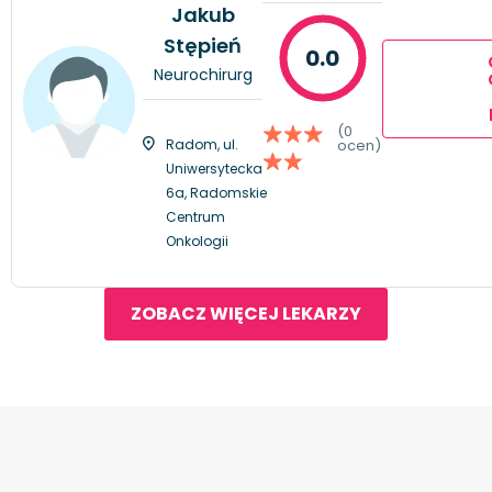
Jakub
Stępień
0.0
Neurochirurg
(0
Radom, ul.
ocen)
Uniwersytecka
6a, Radomskie
Centrum
Onkologii
ZOBACZ WIĘCEJ LEKARZY