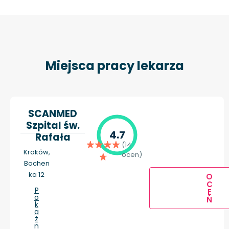
Miejsca pracy lekarza
SCANMED
Szpital św.
4.7
Rafała
(14
Kraków,
ocen)
Bochen
ka 12
O
C
P
E
o
Ń
k
a
ż
n