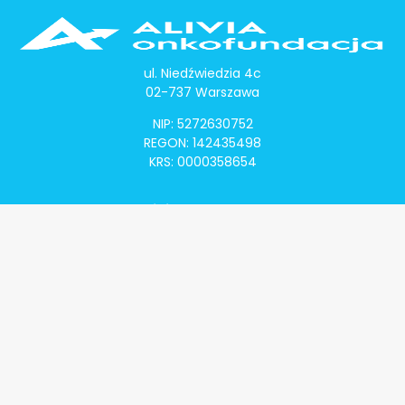
ul. Niedźwiedzia 4c
02-737 Warszawa
NIP: 5272630752
REGON: 142435498
KRS: 0000358654
Alivia Onkomapa
O projekcie
Lista placówek
Lista lekarzy
Programy lekowe
Klauzula informacyjna
Polityka prywatności
Regulamin