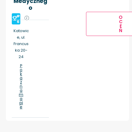
Medyczneg
o
#
O
C
6
E
Ń
Katowic
e, ul.
Francus
ka 20-
24
P
o
k
a
ż
n
a
m
a
pi
e