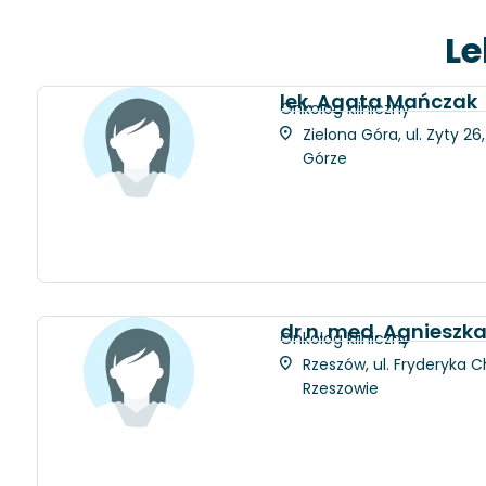
Le
lek. Agata Mańczak
Onkolog kliniczny
Zielona Góra, ul. Zyty 2
Górze
dr n. med. Agniesz
Onkolog kliniczny
Rzeszów, ul. Fryderyka C
Rzeszowie