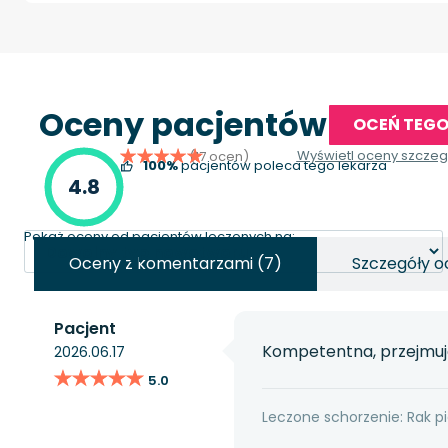
Oceny pacjentów
OCEŃ TEGO
Wyświetl oceny szcze
(17 ocen)
100%
pacjentów poleca tego lekarza
4.8
Pokaż oceny od pacjentów leczonych na:
Oceny z komentarzami (7)
Szczegóły o
Pacjent
Kompetentna, przejmuje
2026.06.17
★★★★★
★★★★★
5.0
Leczone schorzenie: Rak pi