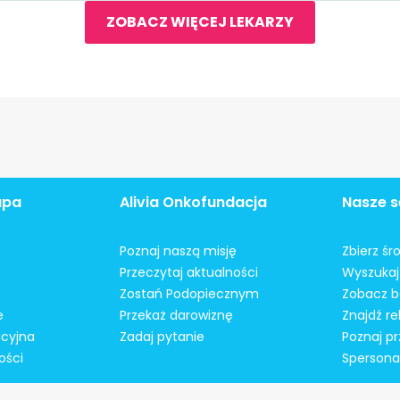
ZOBACZ WIĘCEJ LEKARZY
apa
Alivia Onkofundacja
Nasze s
Poznaj naszą misję
Zbierz śr
Przeczytaj aktualności
Wyszukaj 
Zostań Podopiecznym
Zobacz b
e
Przekaż darowiznę
Znajdź r
acyjna
Zadaj pytanie
Poznaj pr
ości
Spersonal