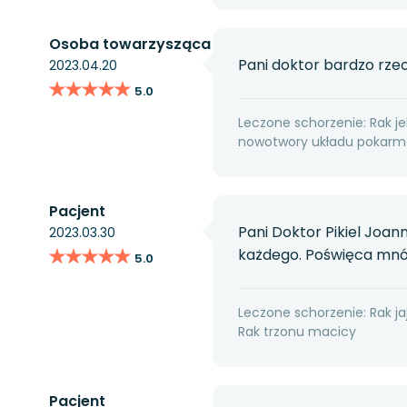
Osoba towarzysząca
Pani doktor bardzo rzec
2023.04.20
★★★★★
★★★★★
5.0
Leczone schorzenie: Rak jel
nowotwory układu pokarmo
Pacjent
Pani Doktor Pikiel Joa
2023.03.30
★★★★★
★★★★★
każdego. Poświęca mnó
5.0
Leczone schorzenie: Rak ja
Rak trzonu macicy
Pacjent