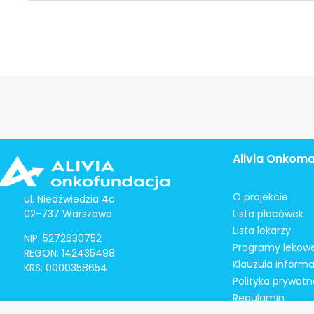
Alivia Onkom
O projekcie
ul. Niedźwiedzia 4c
02-737 Warszawa
Lista placówek
Lista lekarzy
NIP: 5272630752
Programy lekow
REGON: 142435498
Klauzula inform
KRS: 0000358654
Polityka prywatn
Regulamin