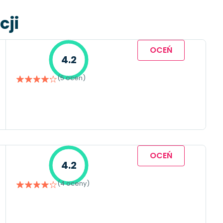
cji
OCEŃ
4.2
(5 ocen)
OCEŃ
4.2
(4 oceny)