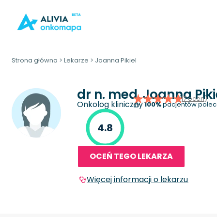
Strona główna
>
Lekarze
>
Joanna Pikiel
dr n. med.
Joanna Piki
(17 ocen)
Onkolog kliniczny
100%
pacjentów polec
4.8
OCEŃ TEGO LEKARZA
Więcej informacji o lekarzu