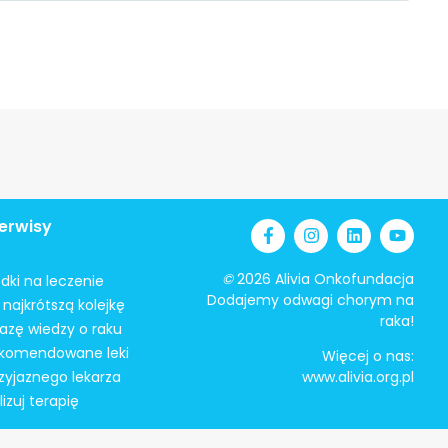
erwisy
©
2026 Alivia Onkofundacja
odki na leczenie
Dodajemy odwagi chorym na
najkrótszą kolejkę
raka!
azę wiedzy o raku
ekomendowane leki
Więcej o nas:
zyjaznego lekarza
www.alivia.org.pl
izuj terapię