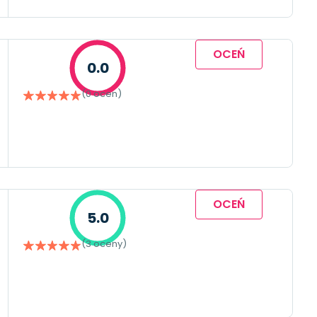
OCEŃ
0.0
(0 ocen)
OCEŃ
5.0
(3 oceny)