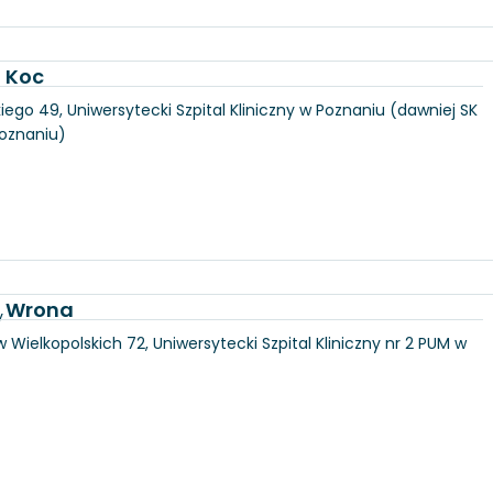
a Koc
iego 49, Uniwersytecki Szpital Kliniczny w Poznaniu (dawniej SK
Poznaniu)
a Wrona
y
 Wielkopolskich 72, Uniwersytecki Szpital Kliniczny nr 2 PUM w