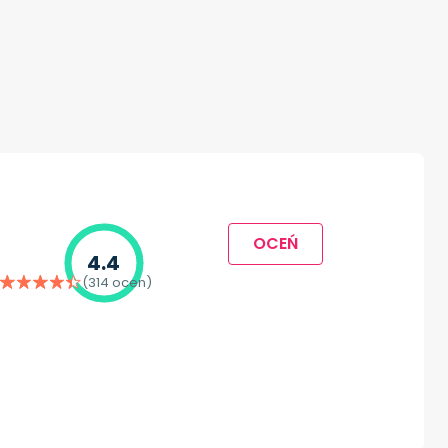
OCEŃ
4.4
(314 ocen)