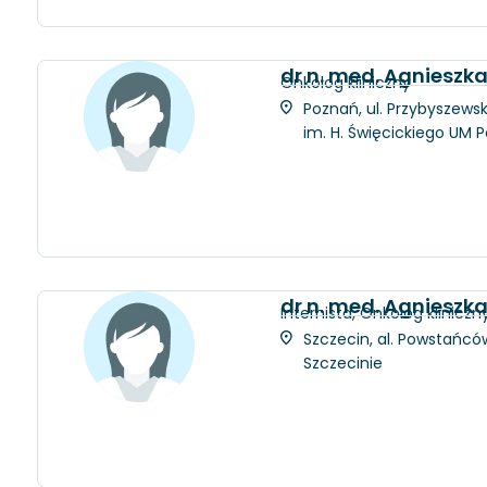
dr n. med. Agnieszk
Onkolog kliniczny
Poznań, ul. Przybyszewsk
im. H. Święcickiego UM 
dr n. med. Agnieszk
Internista, Onkolog kliniczn
Szczecin, al. Powstańców
Szczecinie