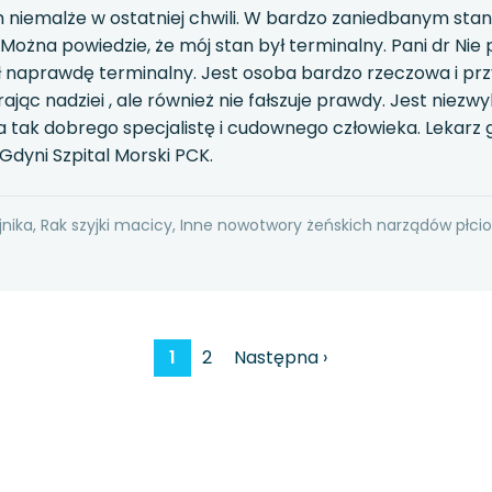
am niemalże w ostatniej chwili. W bardzo zaniedbanym stanie
 Można powiedzie, że mój stan był terminalny. Pani dr Nie 
ł naprawdę terminalny. Jest osoba bardzo rzeczowa i przy
jąc nadziei , ale również nie fałszuje prawdy. Jest niezwyk
na tak dobrego specjalistę i cudownego człowieka. Lekarz g
dyni Szpital Morski PCK.
jnika, Rak szyjki macicy, Inne nowotwory żeńskich narządów płci
1
2
Następna ›