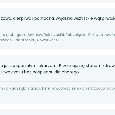
zowa, cierpliwa i pomocna, wyjaśnia wszystkie wątpliwośc
ita grubego i odbytnicy, Rak trzustki, Rak żołądka, Rak wątroby, I
wego, Rak przełyku, Nowotwór GIST
nna jest wspaniałym lekarzem! Przejmuje się stanem zdrow
stwo czasu bez pośpiechu dla chorego.
jnika, Rak szyjki macicy, Inne nowotwory żeńskich narządów płci