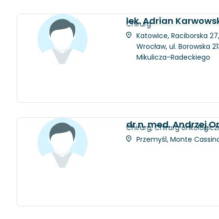
lek. Adrian Karwows
Chirurg
Katowice, Raciborska 27
Wrocław, ul. Borowska 21
Mikulicza-Radeckiego
dr n. med. Andrzej 
Chirurg, Chirurg onkologicz
Przemyśl, Monte Cassino 