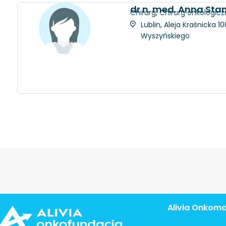
dr n. med. Anna Sta
Chirurg, Chirurg onkologicz
Lublin, Aleja Kraśnicka 
Wyszyńskiego
Alivia Onkom