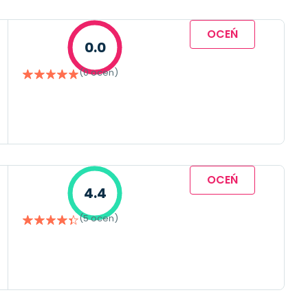
OCEŃ
0.0
(0 ocen)
OCEŃ
4.4
(5 ocen)