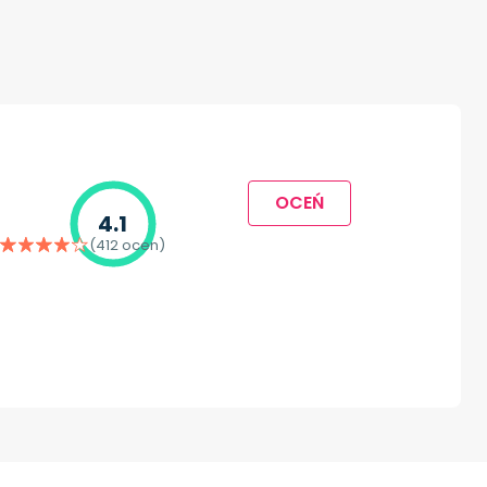
OCEŃ
4.1
(412 ocen)