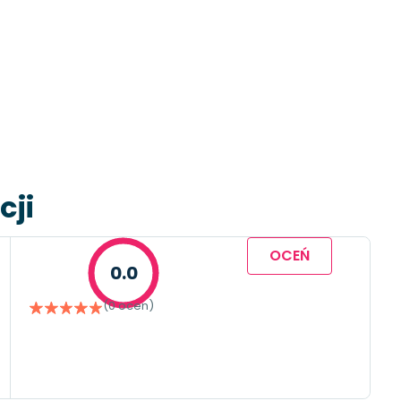
cji
OCEŃ
0.0
(0 ocen)