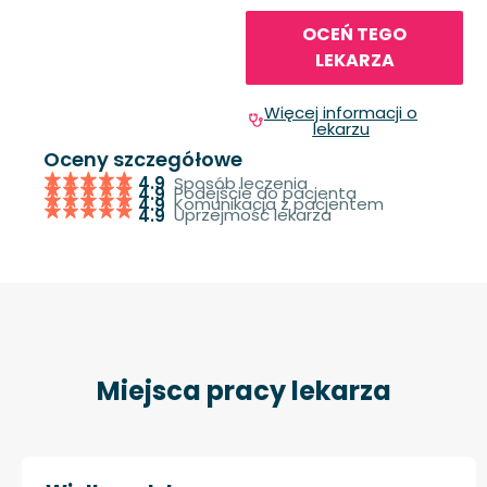
OCEŃ TEGO
LEKARZA
Więcej informacji o
lekarzu
Oceny szczegółowe
Sposób leczenia
4.9
Podejście do pacjenta
4.9
Komunikacja z pacjentem
4.9
Uprzejmość lekarza
4.9
Miejsca pracy lekarza