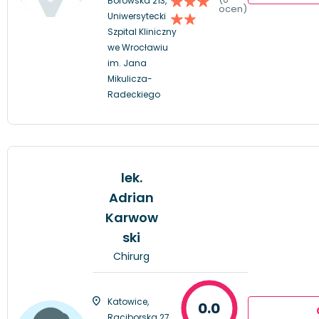
Borowska 213,
ocen)
Uniwersytecki
Szpital Kliniczny
we Wrocławiu
im. Jana
Mikulicza-
Radeckiego
lek.
Adrian
Karwow
ski
Chirurg
Katowice,
0.0
Raciborska 27,