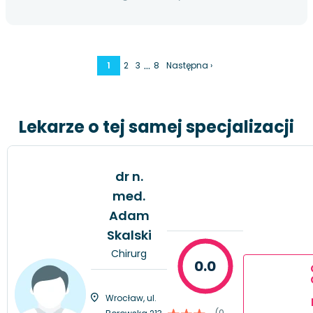
…
1
2
3
8
Następna ›
Lekarze o tej samej specjalizacji
dr n.
med.
Adam
Skalski
Chirurg
0.0
Wrocław, ul.
(0