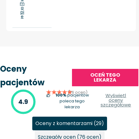
m
a
pi
e
Oceny
OCEŃ TEGO
LEKARZA
pacjentów
(76 ocen)
100%
pacjentów
Wyświetl
oceny
4.9
poleca tego
szczegółowe
lekarza
Oceny z komentarzami (29)
Szczegóły ocen (76 ocen)