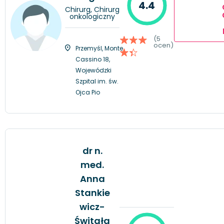
4.4
Chirurg, Chirurg
onkologiczny
(5
ocen)
Przemyśl, Monte
Cassino 18,
Wojewódzki
Szpital im. św.
Ojca Pio
dr n.
med.
Anna
Stankie
wicz-
Świtała