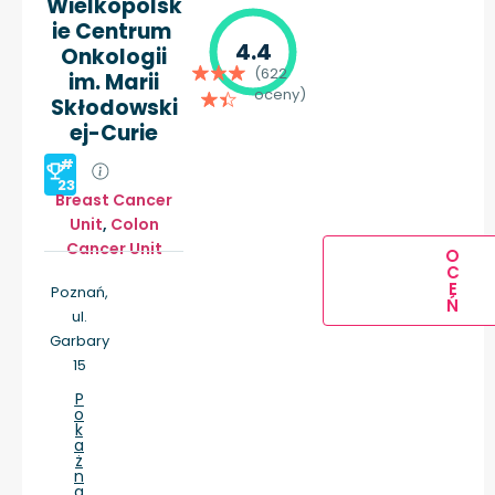
Wielkopolsk
ie Centrum
4.4
Onkologii
(622
im. Marii
oceny)
Skłodowski
ej-Curie
#
23
Breast Cancer
Unit
,
Colon
Cancer Unit
O
C
E
Poznań,
Ń
ul.
Garbary
15
P
o
k
a
ż
n
a