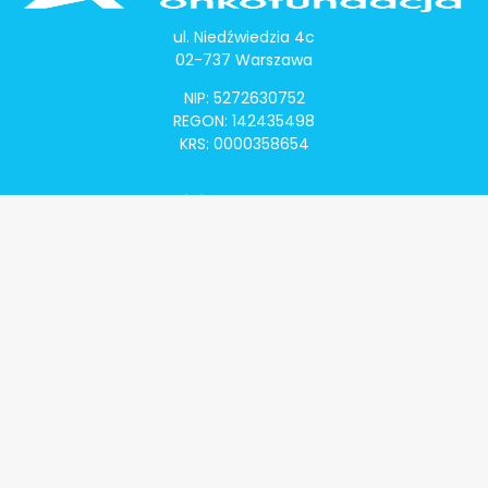
ul. Niedźwiedzia 4c
02-737 Warszawa
NIP: 5272630752
REGON: 142435498
KRS: 0000358654
Alivia Onkomapa
O projekcie
Lista placówek
Lista lekarzy
Programy lekowe
Klauzula informacyjna
Polityka prywatności
Regulamin
Kontakt
Alivia Onkofundacja