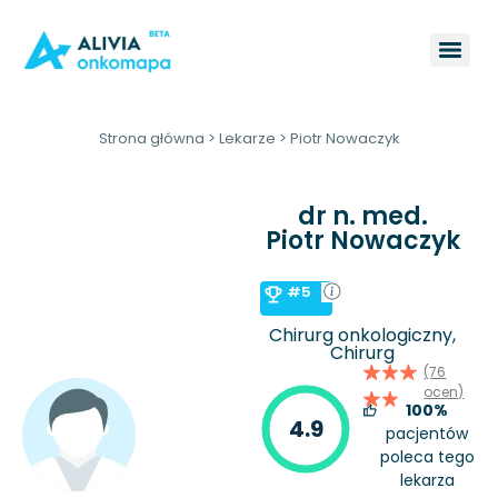
Strona główna
>
Lekarze
>
Piotr Nowaczyk
dr n. med.
Piotr Nowaczyk
#5
Chirurg onkologiczny,
Chirurg
(76
ocen)
100%
4.9
pacjentów
poleca tego
lekarza