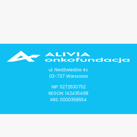
ul. Niedźwiedzia 4c
02-737 Warszawa
NIP: 5272630752
REGON: 142435498
KRS: 0000358654
Alivia Onkomapa
O projekcie