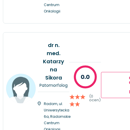
Centrum
Onkologii
dr n.
med.
Katarzy
na
0.0
Sikora
Patomorfolog
(0
ocen)
Radom, ul.
Uniwersytecka
6a, Radomskie
Centrum
Onkologii