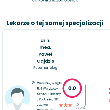
Całkowita liczba ocen: 0
Lekarze o tej samej specjalizacji
dr n.
med.
Paweł
Gajdzis
Patomorfolog
Wrocław, Weigla
0.0
5, 4 Wojskowy
Szpital Kliniczny
z Polikliniką SP
(0
ZOZ we
ocen)