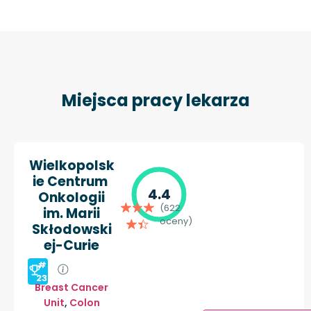
Miejsca pracy lekarza
Wielkopolsk
ie Centrum
4.4
Onkologii
(622
im. Marii
oceny)
Skłodowski
ej-Curie
#
23
Breast Cancer
Unit
,
Colon