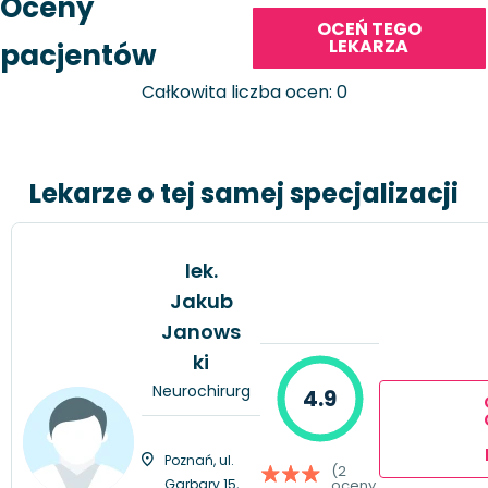
Oceny
OCEŃ TEGO
LEKARZA
pacjentów
Całkowita liczba ocen: 0
Lekarze o tej samej specjalizacji
lek.
Jakub
Janows
ki
Neurochirurg
4.9
Poznań, ul.
(2
Garbary 15,
oceny