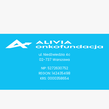
ul. Niedźwiedzia 4c
02-737 Warszawa
NIP: 5272630752
REGON: 142435498
KRS: 0000358654
Alivia Onkomapa
O projekcie