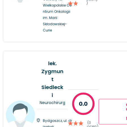
)
Wielkopolskie Ce
ntrum Onkologii
im. Marii
Skłodowskiej-
Curie
lek.
Zygmun
t
Siedleck
i
Neurochirurg
0.0
Bydgoszcz, ul. dr
(0
ocen)
Izabeli