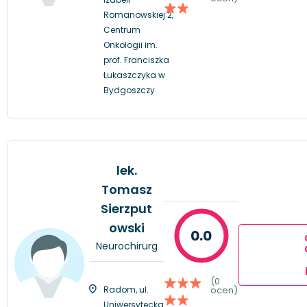
Romanowskiej 2,
Centrum
Onkologii im.
prof. Franciszka
Łukaszczyka w
Bydgoszczy
lek.
Tomasz
Sierzput
owski
0.0
Neurochirurg
(0
Radom, ul.
ocen)
Uniwersytecka