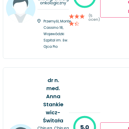
onkologiczny
(5
ocen)
Przemyśl, Monte
Cassino 18,
Wojewódzki
Szpital im. św.
Ojca Pio
dr n.
med.
Anna
Stankie
wicz-
Świtała
5.0
Chirurg, Chirurg