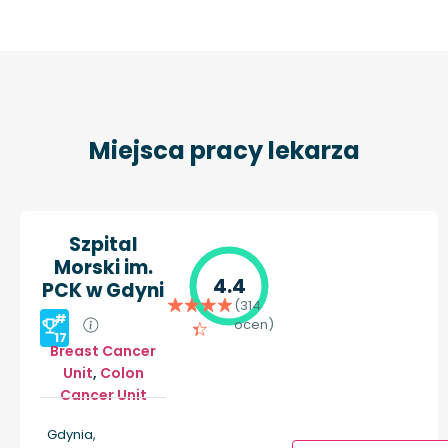
Miejsca pracy lekarza
Szpital
Morski im.
4.4
PCK w Gdyni
(314
#
ocen)
17
Breast Cancer
Unit
,
Colon
Cancer Unit
Gdynia,