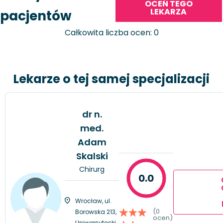
OCEŃ TEGO
LEKARZA
pacjentów
Całkowita liczba ocen: 0
Lekarze o tej samej specjalizacji
dr n.
med.
Adam
Skalski
Chirurg
0.0
Wrocław, ul.
(0
Borowska 213,
ocen)
Uniwersytecki