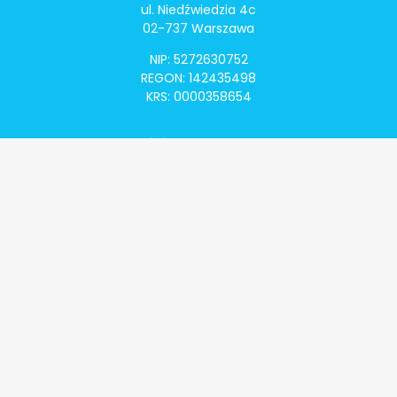
ul. Niedźwiedzia 4c
02-737 Warszawa
NIP: 5272630752
REGON: 142435498
KRS: 0000358654
Alivia Onkomapa
O projekcie
Lista placówek
Lista lekarzy
Programy lekowe
Klauzula informacyjna
Polityka prywatności
Regulamin
Kontakt
Alivia Onkofundacja