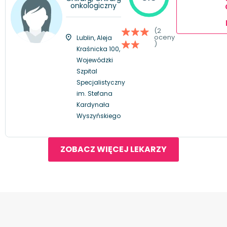
onkologiczny
(2
oceny
Lublin, Aleja
)
Kraśnicka 100,
Wojewódzki
Szpital
Specjalistyczny
im. Stefana
Kardynała
Wyszyńskiego
ZOBACZ WIĘCEJ LEKARZY