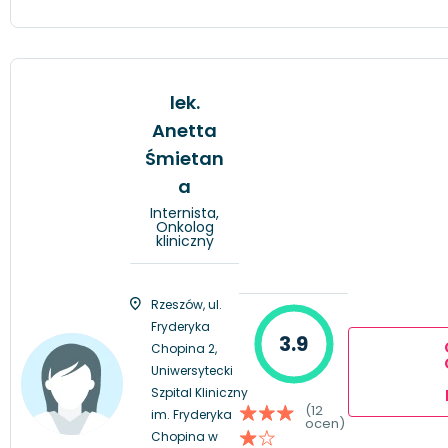
lek.
Anetta
Śmietan
a
Internista,
Onkolog
kliniczny
Rzeszów, ul.
Fryderyka
3.9
Chopina 2,
Uniwersytecki
Szpital Kliniczny
(12
im. Fryderyka
ocen)
Chopina w