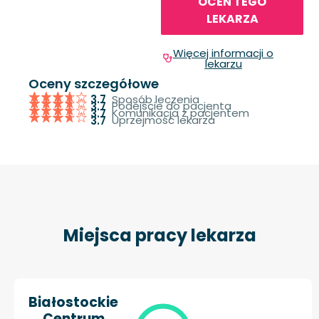
OCEŃ TEGO
LEKARZA
Więcej informacji o
lekarzu
Oceny szczegółowe
Sposób leczenia
3.7
Podejście do pacjenta
3.7
Komunikacja z pacjentem
3.7
Uprzejmość lekarza
3.7
Miejsca pracy lekarza
Białostockie
Centrum