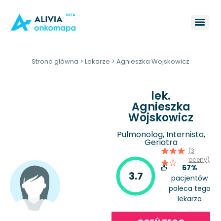
Strona główna
>
Lekarze
>
Agnieszka Wojskowicz
lek.
Agnieszka
Wojskowicz
Pulmonolog, Internista,
Geriatra
(3
oceny)
67%
3.7
pacjentów
poleca tego
lekarza