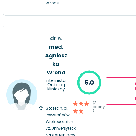
w Łodzi
dr n.
med.
Agniesz
ka
Wrona
Internista,
5.0
Onkolog
kliniczny
(3
oceny
Szczecin, al.
)
Powstańców
Wielkopolskich
72, Uniwersytecki
Szpital Kliniczny