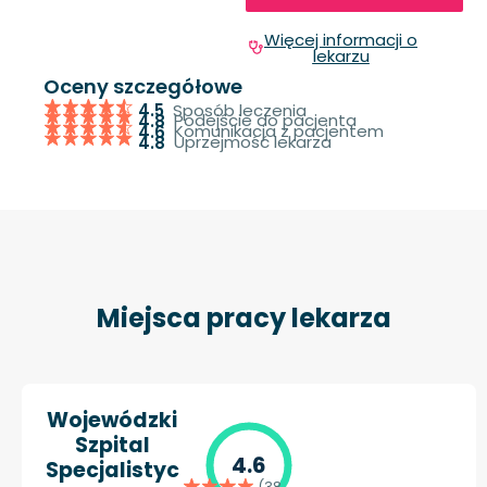
Więcej informacji o
lekarzu
Oceny szczegółowe
Sposób leczenia
4.5
Podejście do pacjenta
4.8
Komunikacja z pacjentem
4.6
Uprzejmość lekarza
4.8
Miejsca pracy lekarza
Wojewódzki
Szpital
4.6
Specjalistyc
(38