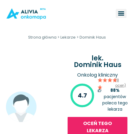
Strona główna
>
Lekarze
>
Dominik Haus
lek.
Dominik Haus
Onkolog kliniczny
(8
ocen)
88%
4.7
pacjentów
poleca tego
lekarza
OCEŃ TEGO
LEKARZA