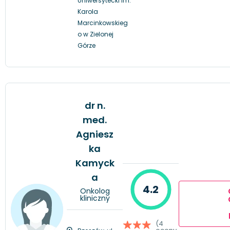
Uniwersytecki im.
Karola
Marcinkowskieg
o w Zielonej
Górze
dr n.
med.
Agniesz
ka
Kamyck
a
4.2
Onkolog
kliniczny
(4