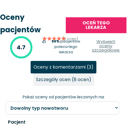
Oceny
OCEŃ TEGO
LEKARZA
pacjentów
(8 ocen)
88%
pacjentów
Wyświetl
oceny
4.7
poleca tego
szczegółowe
lekarza
Oceny z komentarzami (3)
Szczegóły ocen (8 ocen)
Pokaż oceny od pacjentów leczonych na:
Pacjent