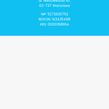
ul. Niedźwiedzia 4c
02-737 Warszawa
NIP: 5272630752
REGON: 142435498
KRS: 0000358654
Alivia Onkomapa
O projekcie
Lista placówek
Lista lekarzy
Programy lekowe
Klauzula informacyjna
Polityka prywatności
Regulamin
Kontakt
Alivia Onkofundacja