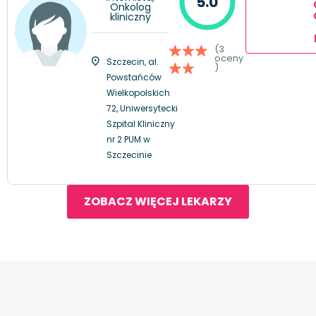
5.0
Onkolog
kliniczny
(3
oceny
Szczecin, al.
)
Powstańców
Wielkopolskich
72, Uniwersytecki
Szpital Kliniczny
nr 2 PUM w
Szczecinie
ZOBACZ WIĘCEJ LEKARZY