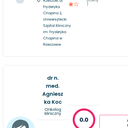
oceny
Rzeszów, ul.
)
Fryderyka
Chopina 2,
Uniwersytecki
Szpital Kliniczny
im. Fryderyka
Chopina w
Rzeszowie
dr n.
med.
Agniesz
ka Koc
Onkolog
kliniczny
0.0