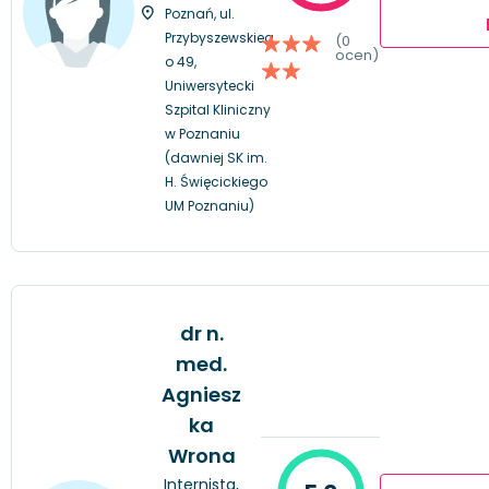
Poznań, ul.
Przybyszewskieg
(0
ocen)
o 49,
Uniwersytecki
Szpital Kliniczny
w Poznaniu
(dawniej SK im.
H. Święcickiego
UM Poznaniu)
dr n.
med.
Agniesz
ka
Wrona
Internista,