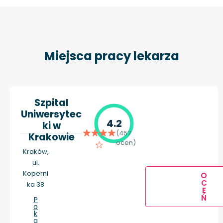
Miejsca pracy lekarza
Szpital
Uniwersytec
4.2
ki w
(457
Krakowie
ocen)
Kraków,
ul.
Koperni
O
C
ka 38
E
Ń
P
o
k
a