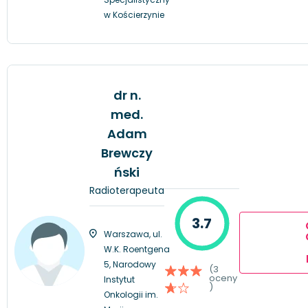
w Kościerzynie
dr n.
med.
Adam
Brewczy
ński
Radioterapeuta
3.7
Warszawa, ul.
W.K. Roentgena
5, Narodowy
(3
oceny
Instytut
)
Onkologii im.