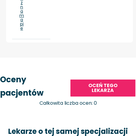
ż
n
a
m
a
pi
e
Oceny
OCEŃ TEGO
LEKARZA
pacjentów
Całkowita liczba ocen: 0
Lekarze o tej samej specjalizacji