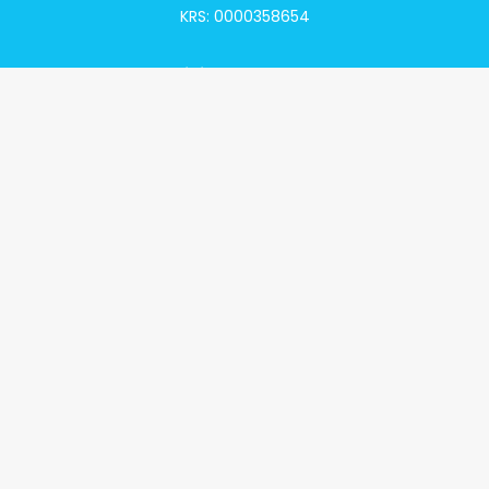
KRS: 0000358654
Alivia Onkomapa
O projekcie
Lista placówek
Lista lekarzy
Programy lekowe
Klauzula informacyjna
Polityka prywatności
Regulamin
Kontakt
Alivia Onkofundacja
Poznaj naszą misję
Przeczytaj aktualności
Zostań Podopiecznym