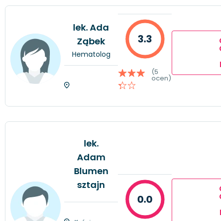
lek. Ada
3.3
Ząbek
Hematolog
(5
ocen)
lek.
Adam
Blumen
sztajn
0.0