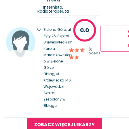
Internista,
Radioterapeuta
0.0
Zielona Góra, ul.
Zyty 26, Szpital
Uniwersytecki im.
Karola
(0
ocen)
Marcinkowskieg
o w Zielonej
Górze
Elbląg, ul.
Królewiecka 146,
Wojewódzki
Szpital
Zespolony w
Elblągu
ZOBACZ WIĘCEJ LEKARZY