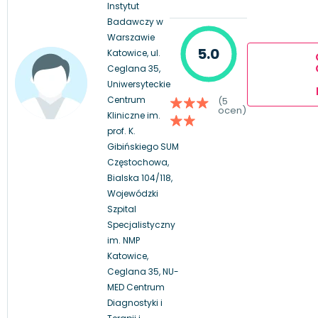
Instytut
Badawczy w
Warszawie
5.0
Katowice, ul.
Ceglana 35,
Uniwersyteckie
Centrum
(5
ocen)
Kliniczne im.
prof. K.
Gibińskiego SUM
Częstochowa,
Bialska 104/118,
Wojewódzki
Szpital
Specjalistyczny
im. NMP
Katowice,
Ceglana 35, NU-
MED Centrum
Diagnostyki i