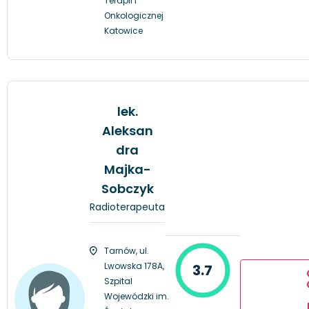
Terapii i
Onkologicznej
Katowice
lek.
Aleksan
dra
Majka-
Sobczyk
Radioterapeuta
Tarnów, ul.
Lwowska 178A,
3.7
Szpital
Wojewódzki im.