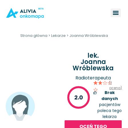
Strona główna
>
Lekarze
>
Joanna Wróblewska
lek.
Joanna
Wróblewska
Radioterapeuta
(1
ocena)
Brak
2.0
danych
pacjentów
poleca tego
lekarza
OCEŃ TEGO