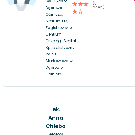
Św. Łukasza
(5
ocen)
Dąbrowa
Górnicza,
Szpitalna 13,
Zagłębiowskie
Centrum
Onkologii Szpital
Specjalistyczny
im. Sz.
Starkiewicza w
Dąbrowie
Górniczej
lek.
Anna
Chlebo
wska