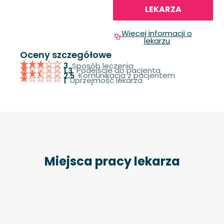
LEKARZA
Więcej informacji o
lekarzu
Oceny szczegółowe
Sposób leczenia
3
Podejście do pacjenta
1.3
Komunikacja z pacjentem
2.5
Uprzejmość lekarza
1
Miejsca pracy lekarza