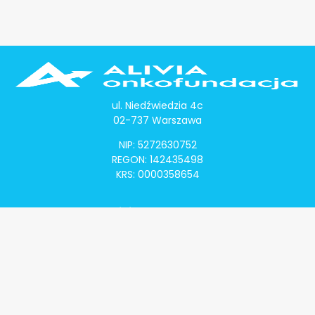
ul. Niedźwiedzia 4c
02-737 Warszawa
NIP: 5272630752
REGON: 142435498
KRS: 0000358654
Alivia Onkomapa
O projekcie
Lista placówek
Lista lekarzy
Programy lekowe