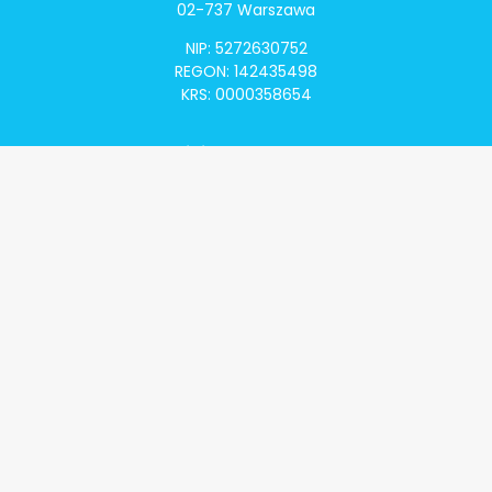
02-737 Warszawa
NIP: 5272630752
REGON: 142435498
KRS: 0000358654
Alivia Onkomapa
O projekcie
Lista placówek
Lista lekarzy
Programy lekowe
Klauzula informacyjna
Polityka prywatności
Regulamin
Kontakt
Alivia Onkofundacja