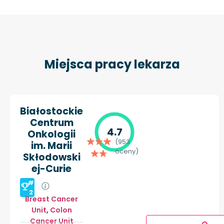
Miejsca pracy lekarza
Białostockie
Centrum
4.7
Onkologii
(953
im. Marii
oceny)
Skłodowski
ej-Curie
#
2
Breast Cancer
Unit
,
Colon
Cancer Unit