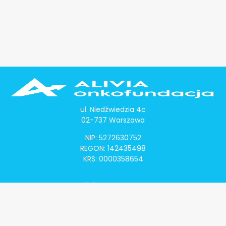
ul. Niedźwiedzia 4c
02-737 Warszawa
NIP: 5272630752
REGON: 142435498
KRS: 0000358654
Alivia Onkomapa
O projekcie
Lista placówek