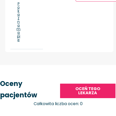
P
o
k
a
ż
n
a
m
a
pi
e
Oceny
OCEŃ TEGO
LEKARZA
pacjentów
Całkowita liczba ocen: 0