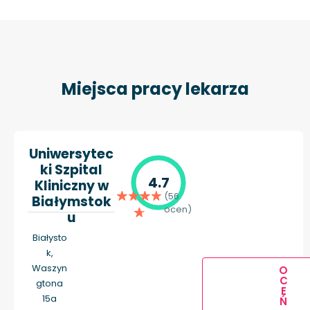
Miejsca pracy lekarza
Uniwersytec
ki Szpital
4.7
Kliniczny w
(56
Białymstok
ocen)
u
Białysto
k,
Waszyn
O
C
gtona
E
15a
Ń