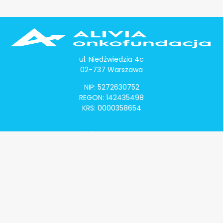
ul. Niedźwiedzia 4c
02-737 Warszawa
NIP: 5272630752
REGON: 142435498
KRS: 0000358654
Alivia Onkomapa
O projekcie
Lista placówek
Lista lekarzy
Programy lekowe
Klauzula informacyjna
Polityka prywatności