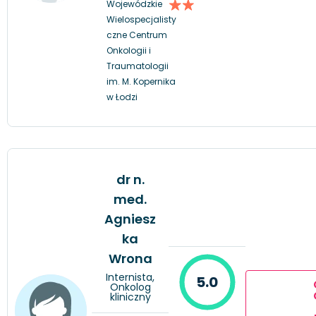
Wojewódzkie
Wielospecjalisty
czne Centrum
Onkologii i
Traumatologii
im. M. Kopernika
w Łodzi
dr n.
med.
Agniesz
ka
Wrona
Internista,
5.0
Onkolog
kliniczny