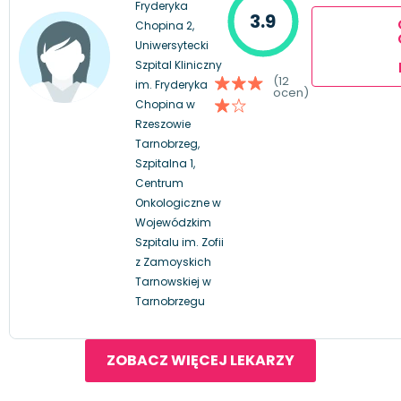
Fryderyka
3.9
Chopina 2,
Uniwersytecki
Szpital Kliniczny
(12
im. Fryderyka
ocen)
Chopina w
Rzeszowie
Tarnobrzeg,
Szpitalna 1,
Centrum
Onkologiczne w
Wojewódzkim
Szpitalu im. Zofii
z Zamoyskich
Tarnowskiej w
Tarnobrzegu
ZOBACZ WIĘCEJ LEKARZY