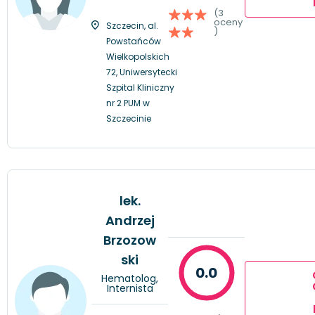
(3
oceny
Szczecin, al.
)
Powstańców
Wielkopolskich
72, Uniwersytecki
Szpital Kliniczny
nr 2 PUM w
Szczecinie
lek.
Andrzej
Brzozow
ski
0.0
Hematolog,
Internista