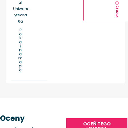
ul.
O
C
Uniwers
E
ytecka
Ń
6a
P
o
k
a
ż
n
a
m
a
pi
e
Oceny
OCEŃ TEGO