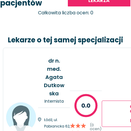
LEKARZA
pacjentów
Całkowita liczba ocen: 0
Lekarze o tej samej specjalizacji
dr n.
med.
Agata
Dutkow
ska
Internista
0.0
Łódź, ul.
(0
Pabianicka 62,
ocen)