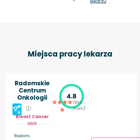
lekarzu
Miejsca pracy lekarza
Radomskie
Centrum
4.8
Onkologii
(666
#
ocen)
4
Breast Cancer
Unit
Radom,