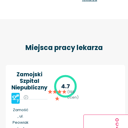
Miejsca pracy lekarza
Zamojski
Szpital
4.7
Niepubliczny
(198
#
ocen)
7
Zamość
, ul.
O
Peowiak
C