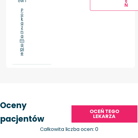
E
ów 1
Ń
P
o
k
a
ż
n
a
m
a
pi
e
Oceny
OCEŃ TEGO
LEKARZA
pacjentów
Całkowita liczba ocen: 0