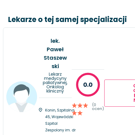
Lekarze o tej samej specjalizacji
lek.
Paweł
Staszew
ski
Lekarz
medycyny
paliatywnej,
0.0
Onkolog
kliniczny
(0
ocen)
Konin, Szpitalna
45, Wojewódzki
Szpital
Zespolony im. dr