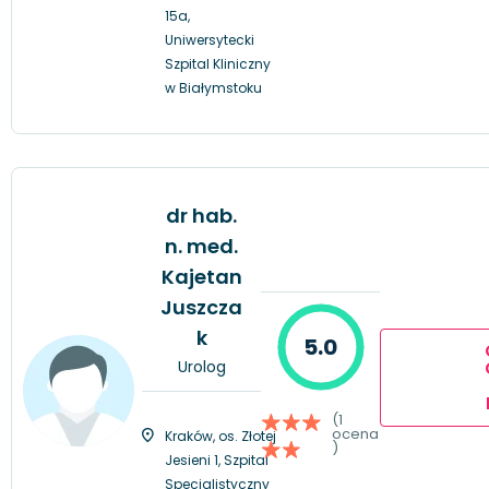
15a,
Uniwersytecki
Szpital Kliniczny
w Białymstoku
dr hab.
n. med.
Kajetan
Juszcza
k
5.0
Urolog
(1
ocena
Kraków, os. Złotej
)
Jesieni 1, Szpital
Specjalistyczny