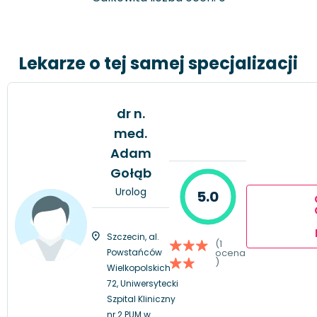
Lekarze o tej samej specjalizacji
dr n.
med.
Adam
Gołąb
Urolog
5.0
Szczecin, al.
(1
Powstańców
ocena
)
Wielkopolskich
72, Uniwersytecki
Szpital Kliniczny
nr 2 PUM w