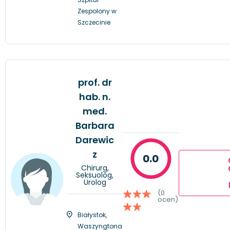
Zespolony w
Szczecinie
prof. dr
hab. n.
med.
Barbara
Darewic
z
0.0
Chirurg,
Seksuolog,
Urolog
(0
ocen)
Białystok,
Waszyngtona