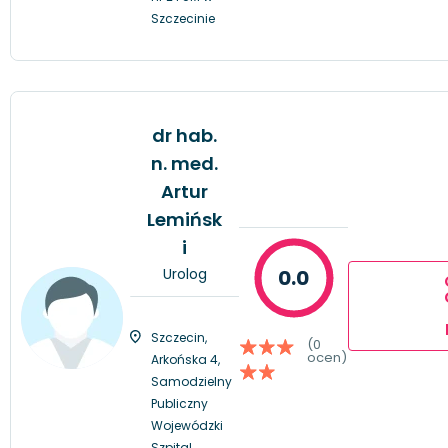
Szczecinie
dr hab.
n. med.
Artur
Lemińsk
i
Urolog
0.0
Szczecin,
(0
ocen)
Arkońska 4,
Samodzielny
Publiczny
Wojewódzki
Szpital