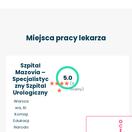
Miejsca pracy lekarza
Szpital
Mazovia –
5.0
Specjalistyc
(3
zny Szpital
oceny)
Urologiczny
Warsza
wa, Al.
Komisji
Edukacji
O
C
Narodo
E