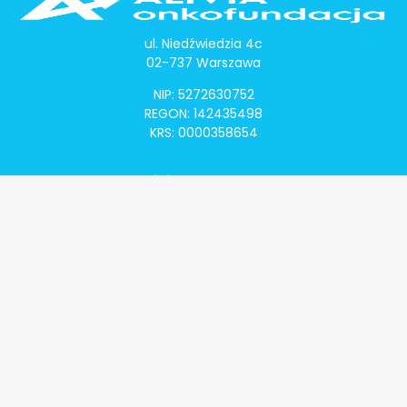
ul. Niedźwiedzia 4c
02-737 Warszawa
NIP: 5272630752
REGON: 142435498
KRS: 0000358654
Alivia Onkomapa
O projekcie
Lista placówek
Lista lekarzy
Programy lekowe
Klauzula informacyjna
Polityka prywatności
Regulamin
Kontakt