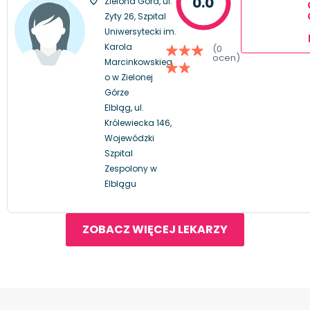
0.0
Zielona Góra, ul.
Zyty 26, Szpital
Uniwersytecki im.
Karola
(0
ocen)
Marcinkowskieg
o w Zielonej
Górze
Elbląg, ul.
Królewiecka 146,
Wojewódzki
Szpital
Zespolony w
Elblągu
ZOBACZ WIĘCEJ LEKARZY