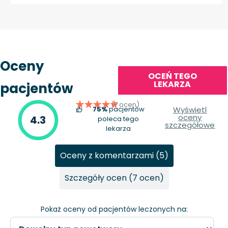
Oceny
OCEŃ TEGO
LEKARZA
pacjentów
(7 ocen)
75%
pacjentów
Wyświetl
oceny
4.3
poleca tego
szczegółowe
lekarza
Oceny z komentarzami (5)
Szczegóły ocen (7 ocen)
Pokaż oceny od pacjentów leczonych na: