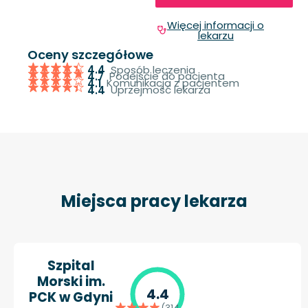
Więcej informacji o
lekarzu
Oceny szczegółowe
Sposób leczenia
4.4
Podejście do pacjenta
4.7
Komunikacja z pacjentem
4.1
Uprzejmość lekarza
4.4
Miejsca pracy lekarza
Szpital
Morski im.
4.4
PCK w Gdyni
(314