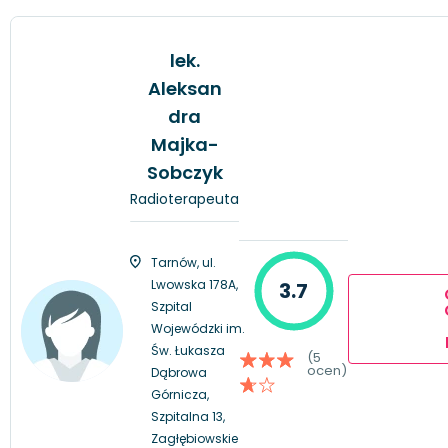
lek.
Aleksan
dra
Majka-
Sobczyk
Radioterapeuta
Tarnów, ul.
Lwowska 178A,
3.7
Szpital
Wojewódzki im.
Św. Łukasza
(5
ocen)
Dąbrowa
Górnicza,
Szpitalna 13,
Zagłębiowskie