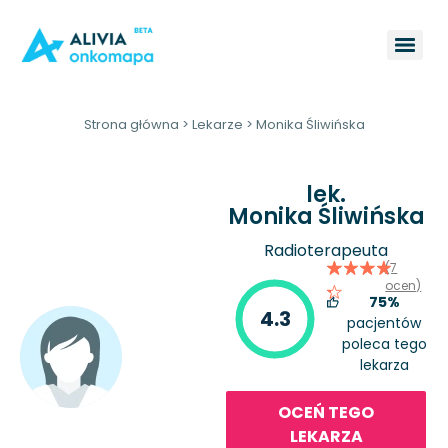
Strona główna
>
Lekarze
>
Monika Śliwińska
lek.
Monika Śliwińska
Radioterapeuta
(7
ocen)
75%
4.3
pacjentów
poleca tego
lekarza
OCEŃ TEGO
LEKARZA