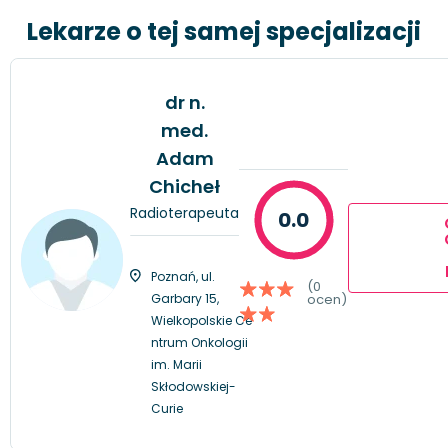
Lekarze o tej samej specjalizacji
dr n.
med.
Adam
Chicheł
Radioterapeuta
0.0
Poznań, ul.
(0
Garbary 15,
ocen)
Wielkopolskie Ce
ntrum Onkologii
im. Marii
Skłodowskiej-
Curie