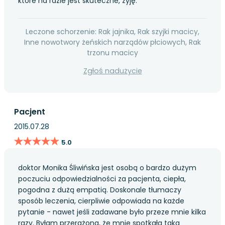
które na razie jest skuteczne, żyję.
Leczone schorzenie: Rak jajnika, Rak szyjki macicy,
Inne nowotwory żeńskich narządów płciowych, Rak
trzonu macicy
Zgłoś nadużycie
Pacjent
2015.07.28
★★★★★
★★★★★
5.0
doktor Monika Śliwińska jest osobą o bardzo dużym
poczuciu odpowiedzialności za pacjenta, ciepła,
pogodna z dużą empatią. Doskonale tłumaczy
sposób leczenia, cierpliwie odpowiada na każde
pytanie - nawet jeśli zadawane było przeze mnie kilka
razy. Byłam przerażona, że mnie spotkała taka