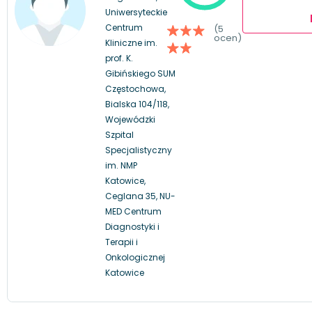
Uniwersyteckie
Centrum
(5
ocen)
Kliniczne im.
prof. K.
Gibińskiego SUM
Częstochowa,
Bialska 104/118,
Wojewódzki
Szpital
Specjalistyczny
im. NMP
Katowice,
Ceglana 35, NU-
MED Centrum
Diagnostyki i
Terapii i
Onkologicznej
Katowice