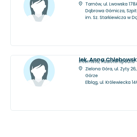
Tarnów, ul. Lwowska 178A
Dąbrowa Górnicza, Szpit
im. Sz. Starkiewicza w D
lek. Anna Chlebows
Internista, Radioterapeuta
Zielona Góra, ul. Zyty 2
Górze
Elbląg, ul. Królewiecka 