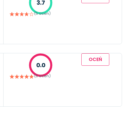
3.7
(5 ocen)
OCEŃ
0.0
(0 ocen)