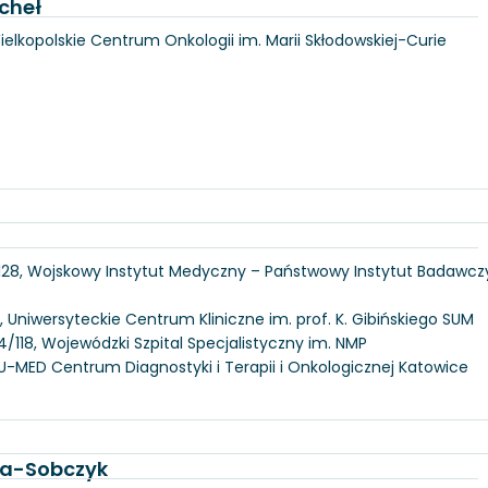
cheł
Wielkopolskie Centrum Onkologii im. Marii Skłodowskiej-Curie
 128, Wojskowy Instytut Medyczny – Państwowy Instytut Badawcz
, Uniwersyteckie Centrum Kliniczne im. prof. K. Gibińskiego SUM
/118, Wojewódzki Szpital Specjalistyczny im. NMP
U-MED Centrum Diagnostyki i Terapii i Onkologicznej Katowice
ka-Sobczyk