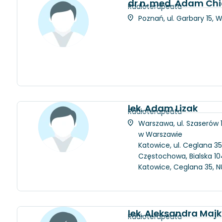
dr n. med. Adam Chi
Radioterapeuta
Poznań, ul. Garbary 15, 
lek. Adam Lizak
Radioterapeuta
Warszawa, ul. Szaserów
w Warszawie
Katowice, ul. Ceglana 35
Częstochowa, Bialska 104
Katowice, Ceglana 35, N
lek. Aleksandra Maj
Radioterapeuta