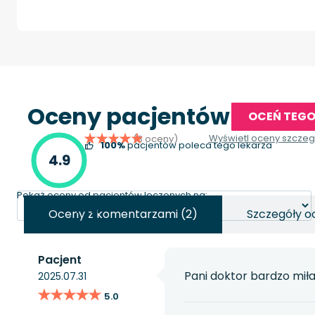
Oceny pacjentów
OCEŃ TEGO
Wyświetl oceny szcze
(3 oceny)
100%
pacjentów poleca tego lekarza
4.9
Pokaż oceny od pacjentów leczonych na:
Oceny z komentarzami (2)
Szczegóły o
Pacjent
Pani doktor bardzo mił
2025.07.31
★★★★★
★★★★★
5.0