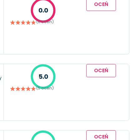
OCEŃ
0.0
(0 ocen)
OCEŃ
5.0
y
(5 ocen)
OCEŃ