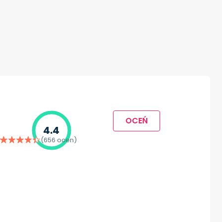
OCEŃ
4.4
(656 ocen)