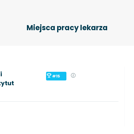
Miejsca pracy lekarza
i
#15
tytut