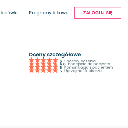
Placówki
Programy lekowe
ZALOGUJ SIĘ
Oceny szczegółowe
Sposób leczenia
5
Podejście do pacjenta
4.6
Komunikacja z pacjentem
5
Uprzejmość lekarza
5