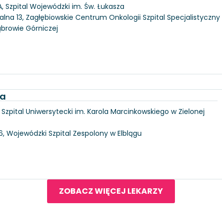
, Szpital Wojewódzki im. Św. Łukasza
alna 13, Zagłębiowskie Centrum Onkologii Szpital Specjalistyczny
ąbrowie Górniczej
ka
6, Szpital Uniwersytecki im. Karola Marcinkowskiego w Zielonej
146, Wojewódzki Szpital Zespolony w Elblągu
ZOBACZ WIĘCEJ LEKARZY