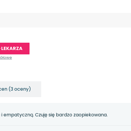
 LEKARZA
gółowe
cen (3 oceny)
a i empatyczną. Czuję się bardzo zaopiekowana.