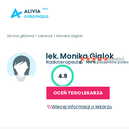
Strona główna
>
Lekarze
>
Monika Giglok
lek.
Monika Giglok
(3 oceny)
Radioterapeuta
100%
pacjentów polec
4.9
OCEŃ TEGO LEKARZA
Więcej informacji o lekarzu