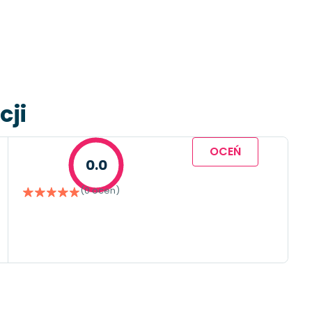
cji
OCEŃ
0.0
(0 ocen)