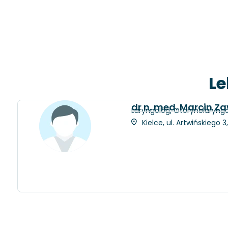
Le
dr n. med. Marcin Z
Laryngolog, Otorynolaryngo
Kielce, ul. Artwińskiego