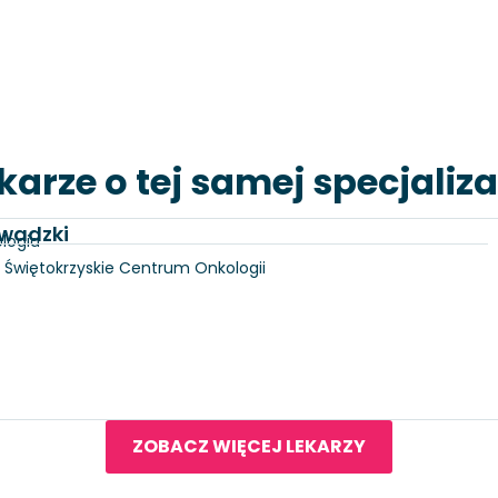
karze o tej samej specjaliza
awadzki
logia
 3, Świętokrzyskie Centrum Onkologii
ZOBACZ WIĘCEJ LEKARZY