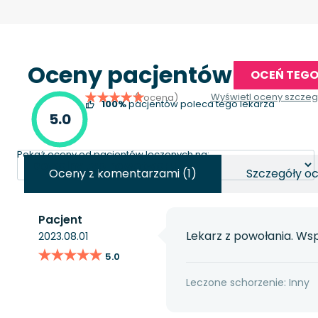
Oceny pacjentów
OCEŃ TEGO
Wyświetl oceny szcze
(1 ocena)
100%
pacjentów poleca tego lekarza
5.0
Pokaż oceny od pacjentów leczonych na:
Oceny z komentarzami (1)
Szczegóły oc
Pacjent
Lekarz z powołania. Wsp
2023.08.01
★★★★★
★★★★★
5.0
Leczone schorzenie: Inny