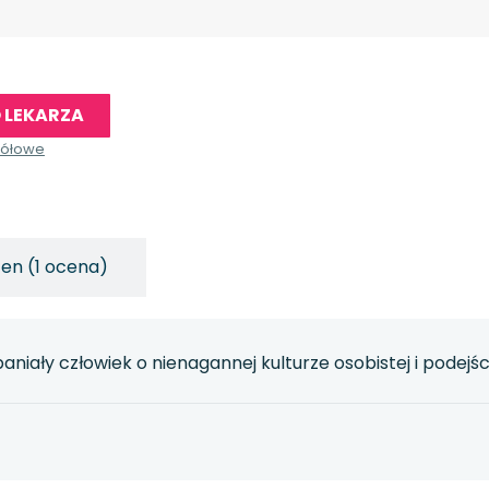
 LEKARZA
gółowe
en (1 ocena)
aniały człowiek o nienagannej kulturze osobistej i podejś