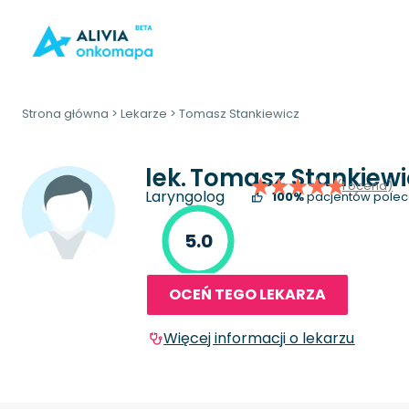
Strona główna
>
Lekarze
>
Tomasz Stankiewicz
lek.
Tomasz Stankiewi
(1 ocena)
Laryngolog
100%
pacjentów polec
5.0
OCEŃ TEGO LEKARZA
Więcej informacji o lekarzu