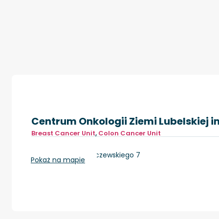
Centrum Onkologii Ziemi Lubelskiej im
Breast Cancer Unit
,
Colon Cancer Unit
Lublin, ul. dr K. Jaczewskiego 7
Pokaż na mapie