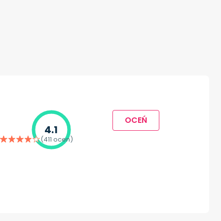
OCEŃ
4.1
(411 ocen)