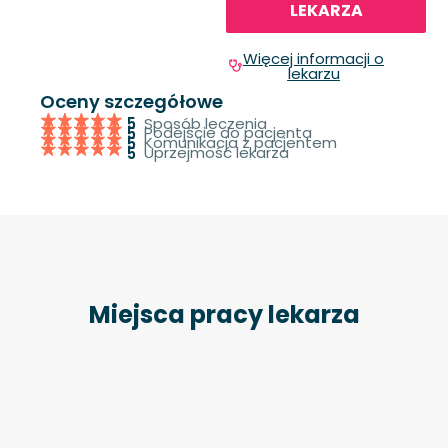
LEKARZA
Więcej informacji o
lekarzu
Oceny szczegółowe
Sposób leczenia
5
Podejście do pacjenta
5
Komunikacja z pacjentem
5
Uprzejmość lekarza
5
Miejsca pracy lekarza