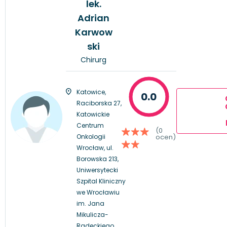
lek.
Adrian
Karwow
ski
Chirurg
Katowice,
0.0
Raciborska 27,
Katowickie
Centrum
(0
Onkologii
ocen)
Wrocław, ul.
Borowska 213,
Uniwersytecki
Szpital Kliniczny
we Wrocławiu
im. Jana
Mikulicza-
Radeckiego