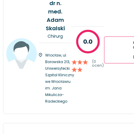
dr n.
med.
Adam
Skalski
Chirurg
0.0
Wrocław, ul.
(0
Borowska 213,
ocen)
Uniwersytecki
Szpital Kliniczny
we Wrocławiu
im. Jana
Mikulicza-
Radeckiego