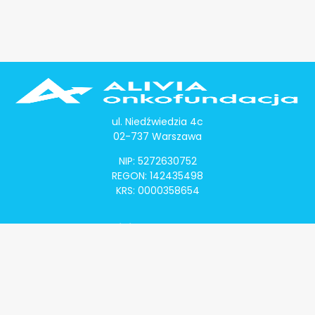
ul. Niedźwiedzia 4c
02-737 Warszawa
NIP: 5272630752
REGON: 142435498
KRS: 0000358654
Alivia Onkomapa
O projekcie
Lista placówek
Lista lekarzy