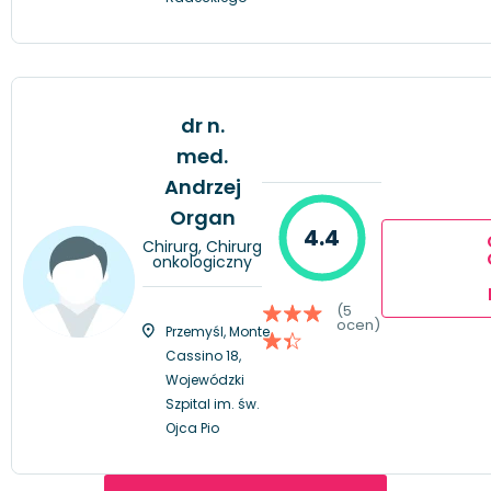
dr n.
med.
Andrzej
Organ
4.4
Chirurg, Chirurg
onkologiczny
(5
ocen)
Przemyśl, Monte
Cassino 18,
Wojewódzki
Szpital im. św.
Ojca Pio