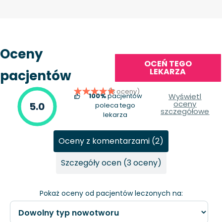
Oceny
OCEŃ TEGO
LEKARZA
pacjentów
(3 oceny)
100%
pacjentów
Wyświetl
oceny
5.0
poleca tego
szczegółowe
lekarza
Oceny z komentarzami (2)
Szczegóły ocen (3 oceny)
Pokaż oceny od pacjentów leczonych na: