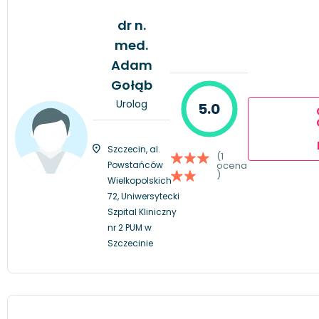
dr n.
med.
Adam
Gołąb
Urolog
5.0
Szczecin, al.
(1
Powstańców
ocena
)
Wielkopolskich
72, Uniwersytecki
Szpital Kliniczny
nr 2 PUM w
Szczecinie