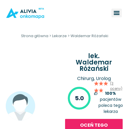
Strona główna
>
Lekarze
>
Waldemar Różański
lek.
Waldemar
Różański
Chirurg, Urolog
(3
oceny)
100%
5.0
pacjentów
poleca tego
lekarza
OCEŃ TEGO