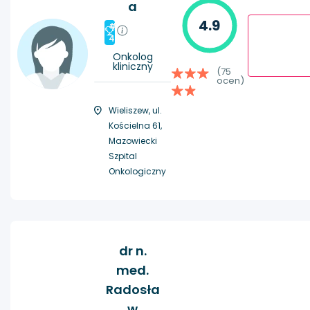
a
4.9
#
4
Onkolog
kliniczny
(75
ocen)
Wieliszew, ul.
Kościelna 61,
Mazowiecki
Szpital
Onkologiczny
dr n.
med.
Radosła
w