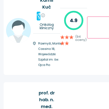
Kamil
Kuć
#
3
4.9
Onkolog
kliniczny
(94
oceny)
Przemyśl, Monte
Cassino 18,
Wojewódzki
Szpital im. św.
Ojca Pio
prof. dr
hab. n.
med.