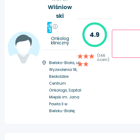
Wiśniow
ski
#
2
4.9
Onkolog
kliniczny
(146
ocen)
Bielsko-Biała, ul.
Wyzwolenia 18,
Beskidzkie
Centrum
Onkologii, Szpital
Miejski im. Jana
Pawła II w
Bielsku-Białej