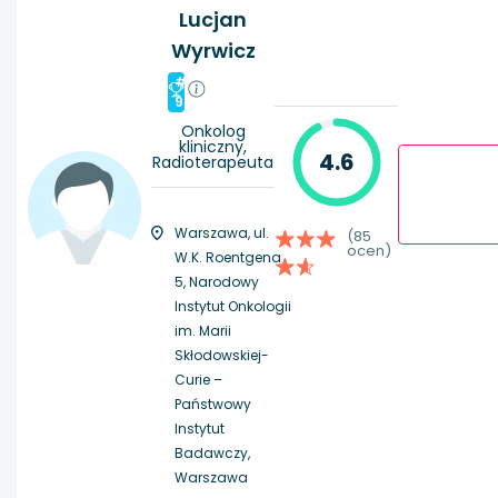
Lucjan
Wyrwicz
#
9
Onkolog
kliniczny,
4.6
Radioterapeuta
Warszawa, ul.
(85
ocen)
W.K. Roentgena
5, Narodowy
Instytut Onkologii
im. Marii
Skłodowskiej-
Curie –
Państwowy
Instytut
Badawczy,
Warszawa