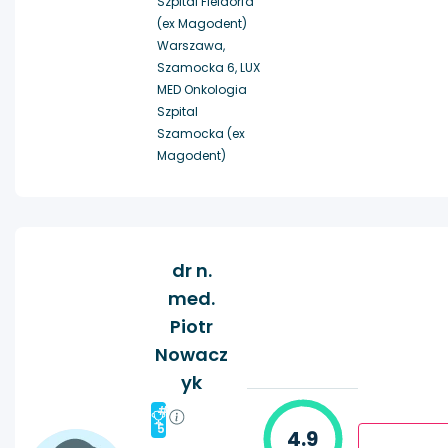
Szpital Fieldorfa
(ex Magodent)
Warszawa,
Szamocka 6, LUX
MED Onkologia
Szpital
Szamocka (ex
Magodent)
dr n.
med.
Piotr
Nowacz
yk
#
5
4.9