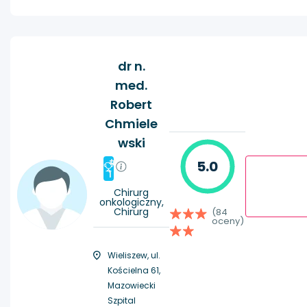
dr n.
med.
Robert
Chmiele
wski
#
5.0
1
Chirurg
onkologiczny,
Chirurg
(84
oceny)
Wieliszew, ul.
Kościelna 61,
Mazowiecki
Szpital