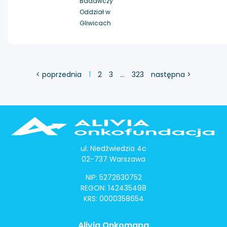
Badawczy
Oddział w
Gliwicach
< poprzednia
1
2
3
…
323
następna >
ul. Niedźwiedzia 4c
02-737 Warszawa
NIP: 5272630752
REGON: 142435498
KRS: 0000358654
Alivia Onkomapa