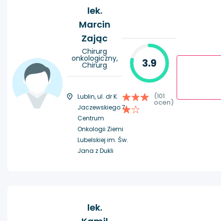
lek.
Marcin
Zając
Chirurg
onkologiczny,
3.9
Chirurg
(101
Lublin, ul. dr K.
ocen)
Jaczewskiego 7,
Centrum
Onkologii Ziemi
Lubelskiej im. Św.
Jana z Dukli
lek.