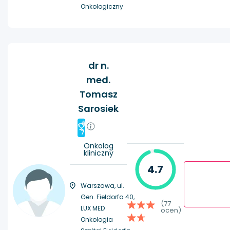
Onkologiczny
dr n.
med.
Tomasz
Sarosiek
#
7
Onkolog
kliniczny
4.7
Warszawa, ul.
Gen. Fieldorfa 40,
(77
LUX MED
ocen)
Onkologia