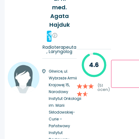
med.
Agata
Hajduk
#
8
Radioterapeuta
, Laryngolog
4.6
Gliwice, ul.
Wybrzeże Armii
Krajowej 15,
(51
ocen)
Narodowy
Instytut Onkologii
im. Marii
Skłodowskiej-
Curie –
Państwowy
Instytut